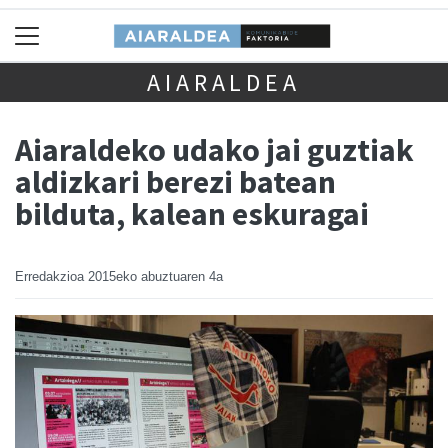
AIARALDEA
Aiaraldeko udako jai guztiak
aldizkari berezi batean
bilduta, kalean eskuragai
Erredakzioa
2015eko abuztuaren 4a