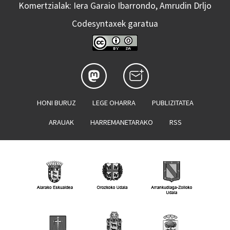
Komertzialak: Iera Garaio Ibarrondo, Amrudin Drljo
Codesyntaxek garatua
HONI BURUZ
LEGE OHARRA
PUBLIZITATEA
ARAUAK
HARREMANETARAKO
RSS