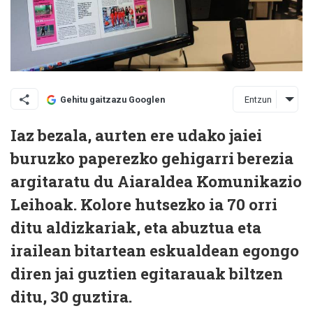
Entzun
Gehitu gaitzazu Googlen
Iaz bezala, aurten ere udako jaiei
buruzko paperezko gehigarri berezia
argitaratu du Aiaraldea Komunikazio
Leihoak.
Kolore hutsezko ia 70 orri
ditu aldizkariak, eta abuztua eta
irailean bitartean eskualdean egongo
diren
jai guztien egitarauak biltzen
ditu, 30 guztira
.