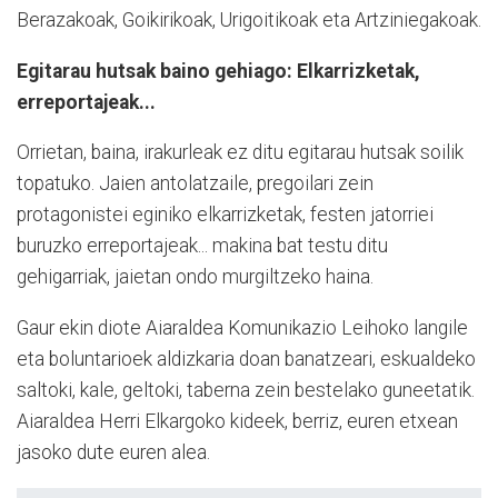
Berazakoak, Goikirikoak, Urigoitikoak eta Artziniegakoak.
Egitarau hutsak baino gehiago: Elkarrizketak,
erreportajeak...
Orrietan, baina, irakurleak ez ditu egitarau hutsak soilik
topatuko. Jaien antolatzaile, pregoilari zein
protagonistei eginiko elkarrizketak, festen jatorriei
buruzko erreportajeak... makina bat testu ditu
gehigarriak, jaietan ondo murgiltzeko haina.
Gaur ekin diote Aiaraldea Komunikazio Leihoko langile
eta boluntarioek aldizkaria doan banatzeari, eskualdeko
saltoki, kale, geltoki, taberna zein bestelako guneetatik.
Aiaraldea Herri Elkargoko kideek, berriz, euren etxean
jasoko dute euren alea.