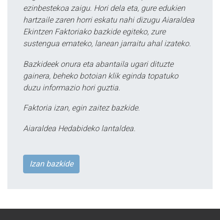
ezinbestekoa zaigu. Hori dela eta, gure edukien
hartzaile zaren horri eskatu nahi dizugu Aiaraldea
Ekintzen Faktoriako bazkide egiteko, zure
sustengua emateko, lanean jarraitu ahal izateko.
Bazkideek onura eta abantaila ugari dituzte
gainera, beheko botoian klik eginda topatuko
duzu informazio hori guztia.
Faktoria izan, egin zaitez bazkide.
Aiaraldea Hedabideko lantaldea.
Izan bazkide