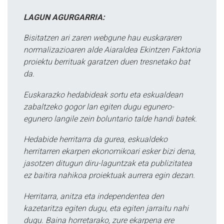
LAGUN AGURGARRIA:
Bisitatzen ari zaren webgune hau euskararen
normalizazioaren alde Aiaraldea Ekintzen Faktoria
proiektu berrituak garatzen duen tresnetako bat
da.
Euskarazko hedabideak sortu eta eskualdean
zabaltzeko gogor lan egiten dugu egunero-
egunero langile zein boluntario talde handi batek.
Hedabide herritarra da gurea, eskualdeko
herritarren ekarpen ekonomikoari esker bizi dena,
jasotzen ditugun diru-laguntzak eta publizitatea
ez baitira nahikoa proiektuak aurrera egin dezan.
Herritarra, anitza eta independentea den
kazetaritza egiten dugu, eta egiten jarraitu nahi
dugu. Baina horretarako, zure ekarpena ere