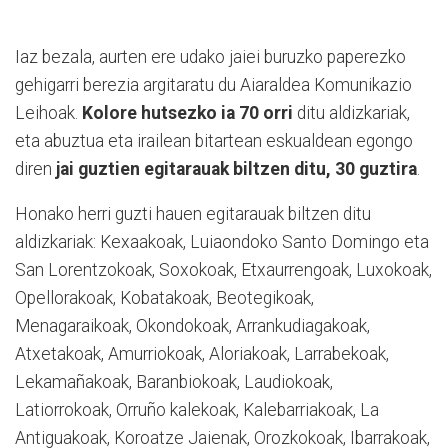
Iaz bezala, aurten ere udako jaiei buruzko paperezko
gehigarri berezia argitaratu du Aiaraldea Komunikazio
Leihoak.
Kolore hutsezko ia 70 orri
ditu aldizkariak,
eta abuztua eta irailean bitartean eskualdean egongo
diren
jai guztien egitarauak biltzen ditu, 30 guztira
.
Honako herri guzti hauen egitarauak biltzen ditu
aldizkariak: Kexaakoak, Luiaondoko Santo Domingo eta
San Lorentzokoak, Soxokoak, Etxaurrengoak, Luxokoak,
Opellorakoak, Kobatakoak, Beotegikoak,
Menagaraikoak, Okondokoak, Arrankudiagakoak,
Atxetakoak, Amurriokoak, Aloriakoak, Larrabekoak,
Lekamañakoak, Baranbiokoak, Laudiokoak,
Latiorrokoak, Orruño kalekoak, Kalebarriakoak, La
Antiguakoak, Koroatze Jaienak, Orozkokoak, Ibarrakoak,