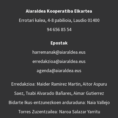
Aiaraldea Kooperatiba Elkartea
Errotari kalea, 4-8 pabilioia, Laudio 01400
94 656 85 54
Epostak
harremanak@aiaraldea.eus
erredakzioa@aiaraldea.eus
agenda@aiaraldea.eus
Erredakzioa: Maider Ramirez Martin, Aitor Aspuru
Saez, Txabi Alvarado Bañares, Aimar Gutierrez
Bidarte Ikus-entzunezkoen arduraduna: Naia Vallejo
Torres Zuzentzailea: Naroa Salazar Yarritu