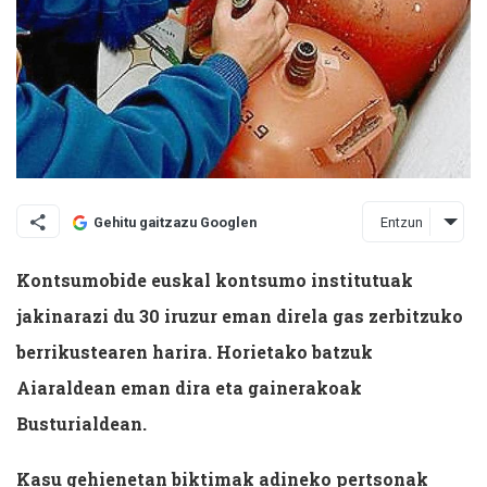
Entzun
Gehitu gaitzazu Googlen
Kontsumobide euskal kontsumo institutuak
jakinarazi du 30 iruzur eman direla gas zerbitzuko
berrikustearen harira. Horietako batzuk
Aiaraldean eman dira eta gainerakoak
Busturialdean.
Kasu gehienetan biktimak adineko pertsonak