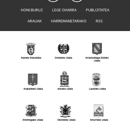
HONI BURUZ
LEGE OHARRA
PUBLIZITATEA
ARAUAK
HARREMANETARAKO
RSS