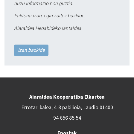
duzu informazio hori guztia.
Faktoria izan, egin zaitez bazkide.
Aiaraldea Hedabideko lantaldea.
Izan bazkide
Aiaraldea Kooperatiba Elkartea
Errotari kalea, 4-8 pabilioia, Laudio 01400
94 656 85 54
Epostak