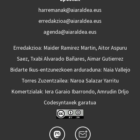
harremanak@aiaraldea.eus
erredakzioa@aiaraldea.eus
agenda@aiaraldea.eus
Erredakzioa: Maider Ramirez Martin, Aitor Aspuru
Saez, Txabi Alvarado Bañares, Aimar Gutierrez
Bidarte Ikus-entzunezkoen arduraduna: Naia Vallejo
Torres Zuzentzailea: Naroa Salazar Yarritu
Komertzialak: Iera Garaio Ibarrondo, Amrudin Drljo
Codesyntaxek garatua