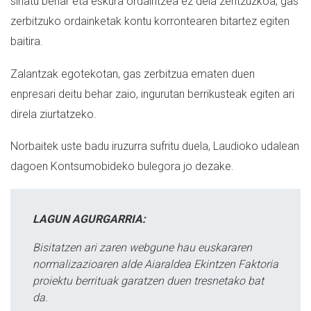
sinatu behar eta eskura ordaintzea ez dela zentzuzkoa; gas
zerbitzuko ordainketak kontu korrontearen bitartez egiten
baitira.
Zalantzak egotekotan, gas zerbitzua ematen duen
enpresari deitu behar zaio, ingurutan berrikusteak egiten ari
direla ziurtatzeko.
Norbaitek uste badu iruzurra sufritu duela, Laudioko udalean
dagoen Kontsumobideko bulegora jo dezake.
LAGUN AGURGARRIA:
Bisitatzen ari zaren webgune hau euskararen
normalizazioaren alde Aiaraldea Ekintzen Faktoria
proiektu berrituak garatzen duen tresnetako bat
da.