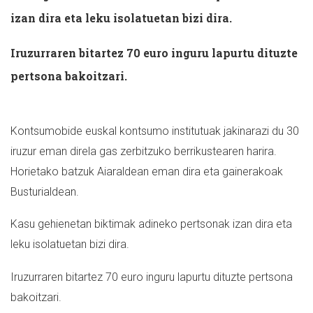
izan dira eta leku isolatuetan bizi dira.
Iruzurraren bitartez 70 euro inguru lapurtu dituzte
pertsona bakoitzari.
Kontsumobide euskal kontsumo institutuak jakinarazi du 30
iruzur eman direla gas zerbitzuko berrikustearen harira.
Horietako batzuk Aiaraldean eman dira eta gainerakoak
Busturialdean.
Kasu gehienetan biktimak adineko pertsonak izan dira eta
leku isolatuetan bizi dira.
Iruzurraren bitartez 70 euro inguru lapurtu dituzte pertsona
bakoitzari.