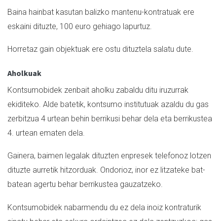
Baina hainbat kasutan balizko mantenu-kontratuak ere
eskaini dituzte, 100 euro gehiago lapurtuz.
Horretaz gain objektuak ere ostu dituztela salatu dute.
Aholkuak
Kontsumobidek zenbait aholku zabaldu ditu iruzurrak
ekiditeko. Alde batetik, kontsumo institutuak azaldu du gas
zerbitzua 4 urtean behin berrikusi behar dela eta berrikustea
4. urtean ematen dela.
Gainera, baimen legalak dituzten enpresek telefonoz lotzen
dituzte aurretik hitzorduak. Ondorioz, inor ez litzateke bat-
batean agertu behar berrikustea gauzatzeko.
Kontsumobidek nabarmendu du ez dela inoiz kontraturik