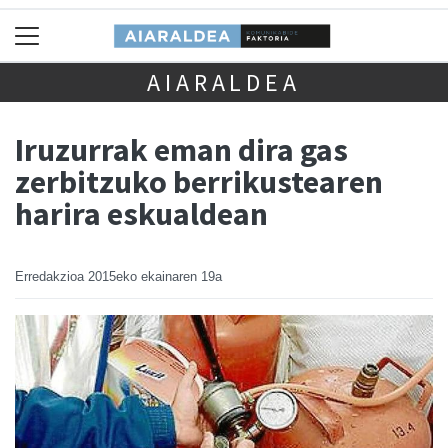
AIARALDEA
Iruzurrak eman dira gas
zerbitzuko berrikustearen
harira eskualdean
Erredakzioa
2015eko ekainaren 19a