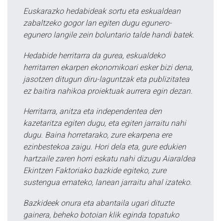
Euskarazko hedabideak sortu eta eskualdean
zabaltzeko gogor lan egiten dugu egunero-
egunero langile zein boluntario talde handi batek.
Hedabide herritarra da gurea, eskualdeko
herritarren ekarpen ekonomikoari esker bizi dena,
jasotzen ditugun diru-laguntzak eta publizitatea
ez baitira nahikoa proiektuak aurrera egin dezan.
Herritarra, anitza eta independentea den
kazetaritza egiten dugu, eta egiten jarraitu nahi
dugu. Baina horretarako, zure ekarpena ere
ezinbestekoa zaigu. Hori dela eta, gure edukien
hartzaile zaren horri eskatu nahi dizugu Aiaraldea
Ekintzen Faktoriako bazkide egiteko, zure
sustengua emateko, lanean jarraitu ahal izateko.
Bazkideek onura eta abantaila ugari dituzte
gainera, beheko botoian klik eginda topatuko