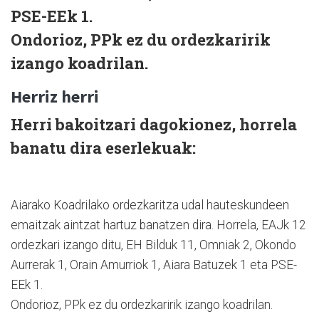
PSE-EEk 1.
Ondorioz, PPk ez du ordezkaririk
izango koadrilan.
Herriz herri
Herri bakoitzari dagokionez, horrela
banatu dira eserlekuak:
Aiarako Koadrilako ordezkaritza udal hauteskundeen
emaitzak aintzat hartuz banatzen dira. Horrela, EAJk 12
ordezkari izango ditu, EH Bilduk 11, Omniak 2, Okondo
Aurrerak 1, Orain Amurriok 1, Aiara Batuzek 1 eta PSE-
EEk 1.
Ondorioz, PPk ez du ordezkaririk izango koadrilan.