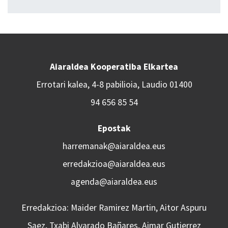
Aiaraldea Kooperatiba Elkartea
Errotari kalea, 4-8 pabilioia, Laudio 01400
94 656 85 54
Epostak
harremanak@aiaraldea.eus
erredakzioa@aiaraldea.eus
agenda@aiaraldea.eus
Erredakzioa: Maider Ramirez Martin, Aitor Aspuru
Saez, Txabi Alvarado Bañares, Aimar Gutierrez