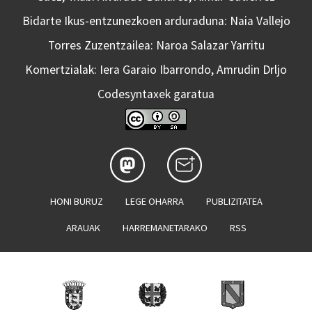
Bidarte Ikus-entzunezkoen arduraduna: Naia Vallejo
Torres Zuzentzailea: Naroa Salazar Yarritu
Komertzialak: Iera Garaio Ibarrondo, Amrudin Drljo
Codesyntaxek garatua
HONI BURUZ
LEGE OHARRA
PUBLIZITATEA
ARAUAK
HARREMANETARAKO
RSS