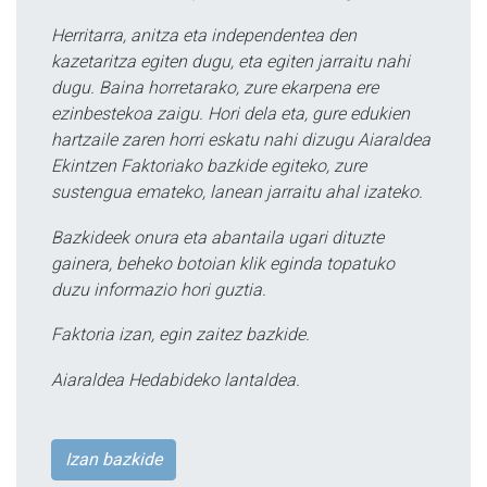
Herritarra, anitza eta independentea den
kazetaritza egiten dugu, eta egiten jarraitu nahi
dugu. Baina horretarako, zure ekarpena ere
ezinbestekoa zaigu. Hori dela eta, gure edukien
hartzaile zaren horri eskatu nahi dizugu Aiaraldea
Ekintzen Faktoriako bazkide egiteko, zure
sustengua emateko, lanean jarraitu ahal izateko.
Bazkideek onura eta abantaila ugari dituzte
gainera, beheko botoian klik eginda topatuko
duzu informazio hori guztia.
Faktoria izan, egin zaitez bazkide.
Aiaraldea Hedabideko lantaldea.
Izan bazkide