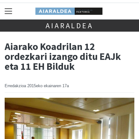
AIARALDEA
Aiarako Koadrilan 12
ordezkari izango ditu EAJk
eta 11 EH Bilduk
Erredakzioa
2015eko ekainaren 17a