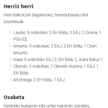
Herriz herri
Herri bakoitzari dagokionez, horrela banatu dira
eserlekuak:
Laudio: 9 ordezkari; 3 EH Bildu, 3 EAJ, 2 Omnia, 1
PSE-EE.
Amurrio: 9 ordezkari; 5 EAJ, 3 EH Bildu, 1 Orain
Amurrio.
Aiara: 5 ordezkari; EAJ 2, EH Bildu 2, Aiara Batuz 1.
Okondo: 3 ordezkari; 1 Okondo Aurrera, 1 EAJ, 1
EH Bildu.
Artziniega: 2 EH Bildu, 1 EAJ.
Osaketa
Irailareko bukaeran edo urriko hasieran izendatu