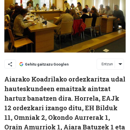
Entzun
Gehitu gaitzazu Googlen
Aiarako Koadrilako ordezkaritza udal
hauteskundeen emaitzak aintzat
hartuz banatzen dira. Horrela, EAJk
12 ordezkari izango ditu, EH Bilduk
11, Omniak 2, Okondo Aurrerak 1,
Orain Amurriok 1, Aiara Batuzek 1 eta