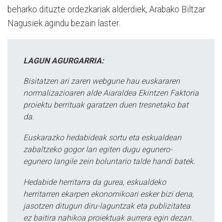
beharko dituzte ordezkariak alderdiek, Arabako Biltzar
Nagusiek agindu bezain laster.
LAGUN AGURGARRIA:
Bisitatzen ari zaren webgune hau euskararen
normalizazioaren alde Aiaraldea Ekintzen Faktoria
proiektu berrituak garatzen duen tresnetako bat
da.
Euskarazko hedabideak sortu eta eskualdean
zabaltzeko gogor lan egiten dugu egunero-
egunero langile zein boluntario talde handi batek.
Hedabide herritarra da gurea, eskualdeko
herritarren ekarpen ekonomikoari esker bizi dena,
jasotzen ditugun diru-laguntzak eta publizitatea
ez baitira nahikoa proiektuak aurrera egin dezan.