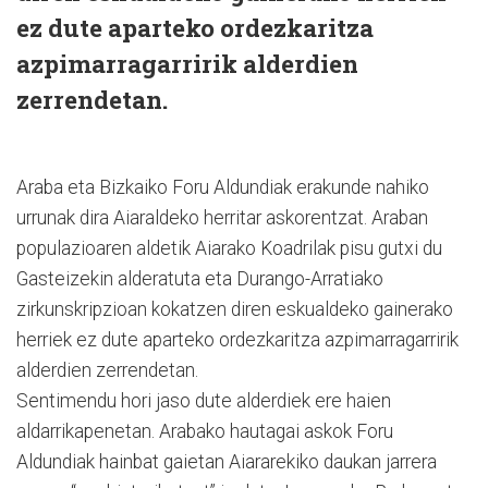
ez dute aparteko ordezkaritza
azpimarragarririk alderdien
zerrendetan.
Araba eta Bizkaiko Foru Aldundiak erakunde nahiko
urrunak dira Aiaraldeko herritar askorentzat. Araban
populazioaren aldetik Aiarako Koadrilak pisu gutxi du
Gasteizekin alderatuta eta Durango-Arratiako
zirkunskripzioan kokatzen diren eskualdeko gainerako
herriek ez dute aparteko ordezkaritza azpimarragarririk
alderdien zerrendetan.
Sentimendu hori jaso dute alderdiek ere haien
aldarrikapenetan. Arabako hautagai askok Foru
Aldundiak hainbat gaietan Aiararekiko daukan jarrera