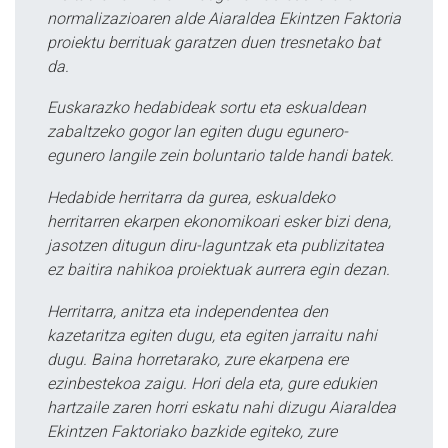
normalizazioaren alde Aiaraldea Ekintzen Faktoria
proiektu berrituak garatzen duen tresnetako bat
da.
Euskarazko hedabideak sortu eta eskualdean
zabaltzeko gogor lan egiten dugu egunero-
egunero langile zein boluntario talde handi batek.
Hedabide herritarra da gurea, eskualdeko
herritarren ekarpen ekonomikoari esker bizi dena,
jasotzen ditugun diru-laguntzak eta publizitatea
ez baitira nahikoa proiektuak aurrera egin dezan.
Herritarra, anitza eta independentea den
kazetaritza egiten dugu, eta egiten jarraitu nahi
dugu. Baina horretarako, zure ekarpena ere
ezinbestekoa zaigu. Hori dela eta, gure edukien
hartzaile zaren horri eskatu nahi dizugu Aiaraldea
Ekintzen Faktoriako bazkide egiteko, zure