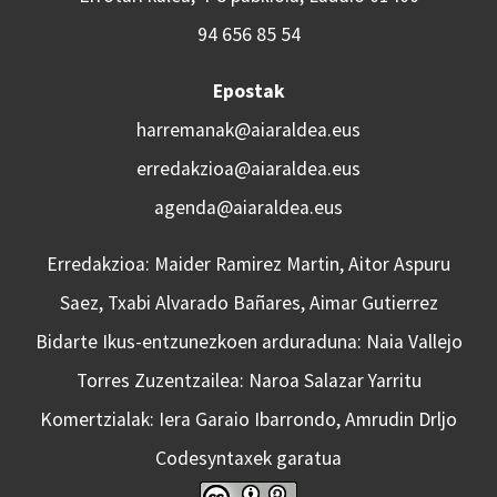
94 656 85 54
Epostak
harremanak@aiaraldea.eus
erredakzioa@aiaraldea.eus
agenda@aiaraldea.eus
Erredakzioa: Maider Ramirez Martin, Aitor Aspuru
Saez, Txabi Alvarado Bañares, Aimar Gutierrez
Bidarte Ikus-entzunezkoen arduraduna: Naia Vallejo
Torres Zuzentzailea: Naroa Salazar Yarritu
Komertzialak: Iera Garaio Ibarrondo, Amrudin Drljo
Codesyntaxek garatua