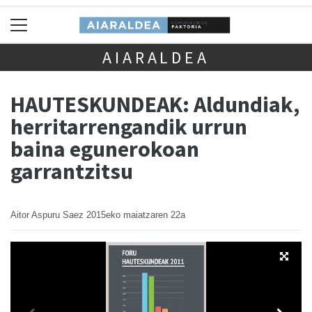
AIARALDEA
HAUTESKUNDEAK: Aldundiak,
herritarrengandik urrun
baina egunerokoan
garrantzitsu
Aitor Aspuru Saez
2015eko maiatzaren 22a