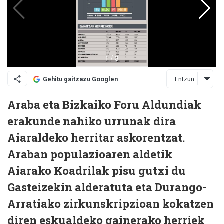
Entzun
Gehitu gaitzazu Googlen
Araba eta Bizkaiko Foru Aldundiak
erakunde nahiko urrunak dira
Aiaraldeko herritar askorentzat.
Araban populazioaren aldetik
Aiarako Koadrilak pisu gutxi du
Gasteizekin alderatuta eta Durango-
Arratiako zirkunskripzioan kokatzen
diren eskualdeko gainerako herriek