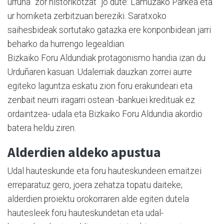
urruna “zor historikotzat” jo dute: Lamuzako Parkea eta
ur horniketa zerbitzuan bereziki. Saratxoko
saihesbideak sortutako gatazka ere konponbidean jarri
beharko da hurrengo legealdian.
Bizkaiko Foru Aldundiak protagonismo handia izan du
Urduñaren kasuan. Udalerriak dauzkan zorrei aurre
egiteko laguntza eskatu zion foru erakundeari eta
zenbait neurri iragarri ostean -bankuei kredituak ez
ordaintzea- udala eta Bizkaiko Foru Aldundia akordio
batera heldu ziren.
Alderdien aldeko apustua
Udal hauteskunde eta foru hauteskundeen emaitzei
erreparatuz gero, joera zehatza topatu daiteke;
alderdien proiektu orokorraren alde egiten dutela
hautesleek foru hauteskundetan eta udal-