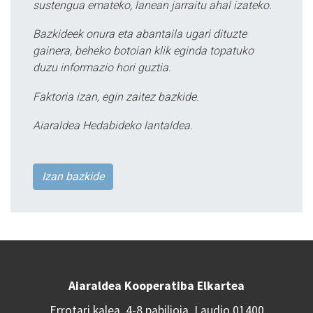
sustengua emateko, lanean jarraitu ahal izateko.
Bazkideek onura eta abantaila ugari dituzte
gainera, beheko botoian klik eginda topatuko
duzu informazio hori guztia.
Faktoria izan, egin zaitez bazkide.
Aiaraldea Hedabideko lantaldea.
Izan bazkide
Aiaraldea Kooperatiba Elkartea
Errotari kalea, 4-8 pabilioia, Laudio 01400