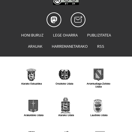
HONI BURUZ
LEGE OHARRA
PUBLIZITATEA
ARAUAK
HARREMANETARAKO
RSS