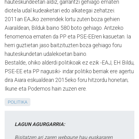
hauteskundeetan aldiz, garrantzi gehiago ematen
diotela udal kudeaketari edo alkategai zehatzei.
2011an EAJko zerrendek lortu zuten boza gehien
Aiaraldean, Bilduk baino 580 boto gehiago. Antzeko
fenomenoa ematen da PP eta PSE-EEren kasuetan. Ia
herri guztietan jaso baitzituzten boza gehiago foru
hauteskundetan udalekoetan baino.
Bestalde, ohiko alderdi politikoak ez ezik -EAJ, EH Bildu,
PSE-EE eta PP nagusiki- indar politiko berriak ere agertu
dira Aiara eskualdean 2015eko foru hitzordu honetan;
Ikune eta Podemos hain zuzen ere.
POLITIKA
LAGUN AGURGARRIA:
Bisitatzen ari zaren webgune hau euskararen