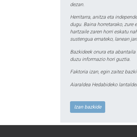
dezan.
Herritarra, anitza eta independe
dugu. Baina horretarako, zure e
hartzaile zaren horri eskatu na
sustengua emateko, lanean jarr
Bazkideek onura eta abantaila 
duzu informazio hori guztia.
Faktoria izan, egin zaitez bazki
Aiaraldea Hedabideko lantalde
Izan bazkide