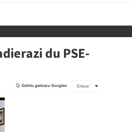
adierazi du PSE-
Gehitu gaitzazu Googlen
Entzun