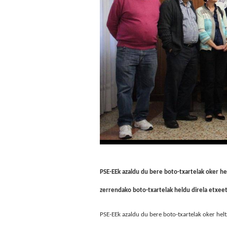
PSE-EEk azaldu du bere boto-txartelak oker he
zerrendako boto-txartelak heldu direla etxeeta
PSE-EEk azaldu du bere boto-txartelak oker helt