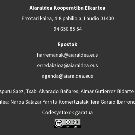
Aiaraldea Kooperatiba Elkartea
Errotari kalea, 4-8 pabilioia, Laudio 01400
94 656 85 54
Epostak
harremanak@aiaraldea.eus
erredakzioa@aiaraldea.eus
agenda@aiaraldea.eus
Aspuru Saez, Txabi Alvarado Bañares, Aimar Gutierrez Bidarte
lea: Naroa Salazar Yarritu Komertzialak: Iera Garaio Ibarron
Codesyntaxek garatua