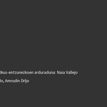
 Ikus-entzunezkoen arduraduna: Naia Vallejo
do, Amrudin Drljo