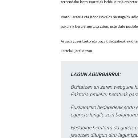
zerrendako boto-txartelak heldu direla etxeetara
Txaro Sarasua eta Irene Novales hautagaiek adie
bakarrik beraiei gertatu zaien, uste dute posible
Arazoa zuzentzeko eta boza baliogabeak ekidite
kartelak jarri ditzan.
LAGUN AGURGARRIA:
Bisitatzen ari zaren webgune h
Faktoria proiektu berrituak gar
Euskarazko hedabideak sortu e
egunero langile zein boluntario
Hedabide herritarra da gurea, 
jasotzen ditugun diru-laguntzak