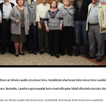
ltzen ari direla Laudio eta Amurriora. Sozialistek ohartarazi dute Amurriora Laudi
ra. Bestalde, Laudiora gutunazalak boto-txartelik gabe bidali dituztela ziurtatu du
zen ari direla Laudio eta Amurriora. Sozialistek ohartarazi dute Amurriora Laudioko