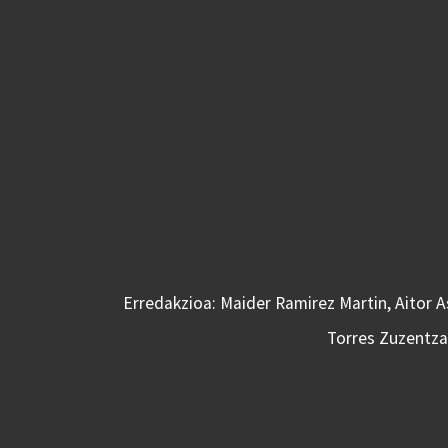
Erredakzioa: Maider Ramirez Martin, Aitor 
Torres Zuzentzai