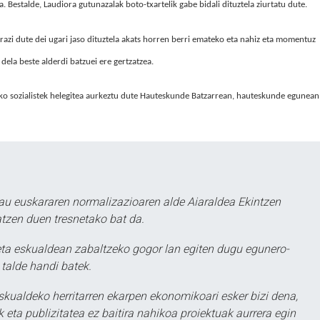
. Bestalde, Laudiora gutunazalak boto-txartelik gabe bidali dituztela ziurtatu dute.
razi dute dei ugari jaso dituztela akats horren berri emateko eta nahiz eta momentuz
 dela beste alderdi batzuei ere gertzatzea.
ko sozialistek helegitea aurkeztu dute Hauteskunde Batzarrean, hauteskunde egunean
au euskararen normalizazioaren alde Aiaraldea Ekintzen
atzen duen tresnetako bat da.
ta eskualdean zabaltzeko gogor lan egiten dugu egunero-
 talde handi batek.
eskualdeko herritarren ekarpen ekonomikoari esker bizi dena,
 eta publizitatea ez baitira nahikoa proiektuak aurrera egin