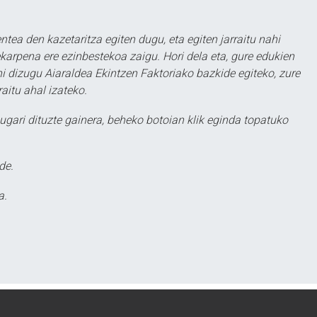
ntea den kazetaritza egiten dugu, eta egiten jarraitu nahi
karpena ere ezinbestekoa zaigu. Hori dela eta, gure edukien
hi dizugu Aiaraldea Ekintzen Faktoriako bazkide egiteko, zure
aitu ahal izateko.
ugari dituzte gainera, beheko botoian klik eginda topatuko
de.
a.