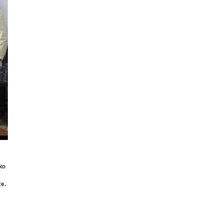
oko
te.