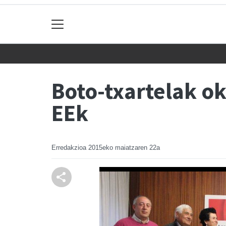
Boto-txartelak ok
EEk
Erredakzioa
2015eko maiatzaren 22a