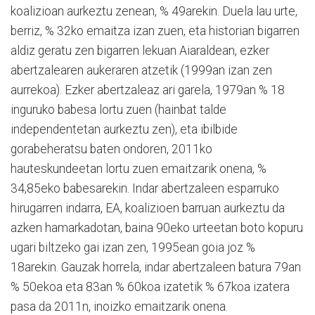
koalizioan aurkeztu zenean, % 49arekin. Duela lau urte,
berriz, % 32ko emaitza izan zuen, eta historian bigarren
aldiz geratu zen bigarren lekuan Aiaraldean, ezker
abertzalearen aukeraren atzetik (1999an izan zen
aurrekoa). Ezker abertzaleaz ari garela, 1979an % 18
inguruko babesa lortu zuen (hainbat talde
independentetan aurkeztu zen), eta ibilbide
gorabeheratsu baten ondoren, 2011ko
hauteskundeetan lortu zuen emaitzarik onena, %
34,85eko babesarekin. Indar abertzaleen esparruko
hirugarren indarra, EA, koalizioen barruan aurkeztu da
azken hamarkadotan, baina 90eko urteetan boto kopuru
ugari biltzeko gai izan zen, 1995ean goia joz %
18arekin. Gauzak horrela, indar abertzaleen batura 79an
% 50ekoa eta 83an % 60koa izatetik % 67koa izatera
pasa da 2011n, inoizko emaitzarik onena.