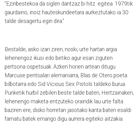
”Ezinbestekoa da siglen dantzaz bi hitz egitea. 1979tik
gaurdaino, inoiz hauteskundeetara aurkeztutako ia 30
talde desagertu egin dira.”
Bestalde, asko izan ziren, noski, urte hartan argia
lehenengoz ikusi edo betiko agur esan ziguten
pertsona ospetsuak. Azken horien artean ditugu
Marcuse pentsalari alemaniarra, Blas de Otero poeta
bilbotarra edo Sid Vicious Sex Pistols taldeko burua.
Punketik hurbil zebilen beste talde baten, Hertzainaken,
lehenengo maketa entzuteko oraindik lau urte falta
baziren ere, disko horretan jasotako kanta baten esaldi
famatu batek emango digu aurrera egiteko aitzakia.