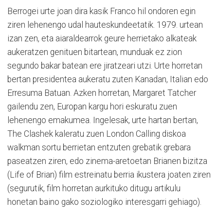
Berrogei urte joan dira kasik Franco hil ondoren egin
ziren lehenengo udal hauteskundeetatik. 1979. urtean
izan zen, eta aiaraldearrok geure herrietako alkateak
aukeratzen genituen bitartean, munduak ez zion
segundo bakar batean ere jiratzeari utzi. Urte horretan
bertan presidentea aukeratu zuten Kanadan, Italian edo
Erresuma Batuan. Azken horretan, Margaret Tatcher
gailendu zen, Europan kargu hori eskuratu zuen
lehenengo emakumea. Ingelesak, urte hartan bertan,
The Clashek kaleratu zuen London Calling diskoa
walkman sortu berrietan entzuten grebatik grebara
paseatzen ziren, edo zinema-aretoetan Brianen bizitza
(Life of Brian) film estreinatu berria ikustera joaten ziren
(segurutik, film horretan aurkituko ditugu artikulu
honetan baino gako soziologiko interesgarri gehiago).