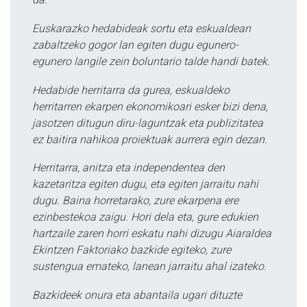
Euskarazko hedabideak sortu eta eskualdean
zabaltzeko gogor lan egiten dugu egunero-
egunero langile zein boluntario talde handi batek.
Hedabide herritarra da gurea, eskualdeko
herritarren ekarpen ekonomikoari esker bizi dena,
jasotzen ditugun diru-laguntzak eta publizitatea
ez baitira nahikoa proiektuak aurrera egin dezan.
Herritarra, anitza eta independentea den
kazetaritza egiten dugu, eta egiten jarraitu nahi
dugu. Baina horretarako, zure ekarpena ere
ezinbestekoa zaigu. Hori dela eta, gure edukien
hartzaile zaren horri eskatu nahi dizugu Aiaraldea
Ekintzen Faktoriako bazkide egiteko, zure
sustengua emateko, lanean jarraitu ahal izateko.
Bazkideek onura eta abantaila ugari dituzte