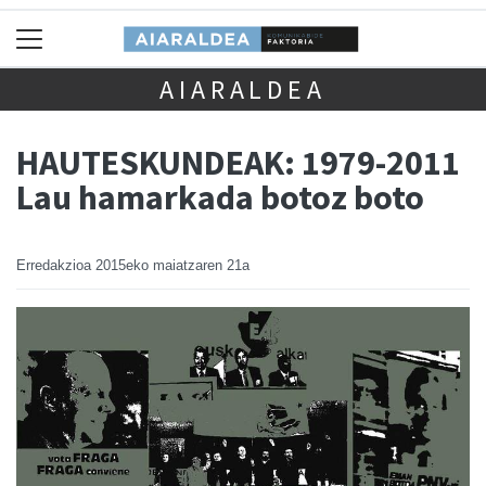
AIARALDEA
HAUTESKUNDEAK: 1979-2011
Lau hamarkada botoz boto
Erredakzioa
2015eko maiatzaren 21a