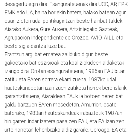
desagertu egin dira. Esanguratsuenak dira UCD, AP, EPK,
EMK edo UA, baina horiekin batera, halako batean agur
esan zioten udal politikagintzari beste hainbat taldek:
Aiarako Aukera, Gure Aukera, Artziniegako Gazteak,
Agrupación Independiente de Orozco, AVIO, AILL eta
beste sigla-dantza luze bat.
Erantzun argi bat ematea zailduko digun beste
gakoetako bat eszisioak eta koaliziokideen aldaketak
izango dira. Orotan esanguratsuena, 1986an EAJ bitan
zatitu eta EAren sorrera ekarri zuena. 1987ko udal
hauteskundeetan izan zuen zatiketa horrek bere islarik
garrantzitsuena, Aiaraldean EAJk ia botoen heren bat
galdu baitzuen EAren mesedetan. Amurrion, esate
baterako, 1983an hauteskundeak irabaztetik 1987an
hirugarren indar izatera pasa zen EAJ, eta EA izan zen
urte horretan lehenbiziko aldiz garaile. Geroago, EA eta