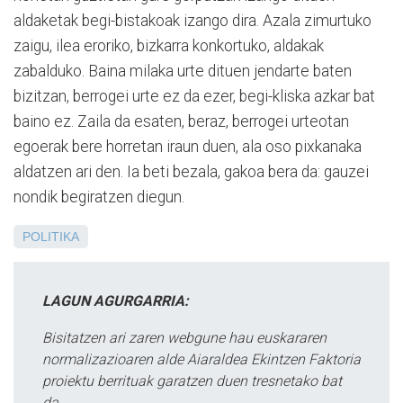
aldaketak begi-bistakoak izango dira. Azala zimurtuko
zaigu, ilea eroriko, bizkarra konkortuko, aldakak
zabalduko. Baina milaka urte dituen jendarte baten
bizitzan, berrogei urte ez da ezer, begi-kliska azkar bat
baino ez. Zaila da esaten, beraz, berrogei urteotan
egoerak bere horretan iraun duen, ala oso pixkanaka
aldatzen ari den. Ia beti bezala, gakoa bera da: gauzei
nondik begiratzen diegun.
POLITIKA
LAGUN AGURGARRIA:
Bisitatzen ari zaren webgune hau euskararen
normalizazioaren alde Aiaraldea Ekintzen Faktoria
proiektu berrituak garatzen duen tresnetako bat
da.