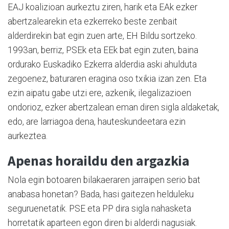
EAJ koalizioan aurkeztu ziren, harik eta EAk ezker
abertzalearekin eta ezkerreko beste zenbait
alderdirekin bat egin zuen arte, EH Bildu sortzeko.
1993an, berriz, PSEk eta EEk bat egin zuten, baina
ordurako Euskadiko Ezkerra alderdia aski ahulduta
zegoenez, baturaren eragina oso txikia izan zen. Eta
ezin aipatu gabe utzi ere, azkenik, ilegalizazioen
ondorioz, ezker abertzalean eman diren sigla aldaketak,
edo, are larriagoa dena, hauteskundeetara ezin
aurkeztea.
Apenas horaildu den argazkia
Nola egin botoaren bilakaeraren jarraipen serio bat
anabasa honetan? Bada, hasi gaitezen helduleku
seguruenetatik. PSE eta PP dira sigla nahasketa
horretatik aparteen egon diren bi alderdi nagusiak.