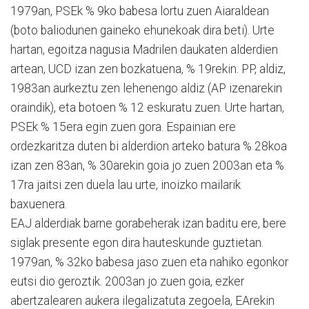
1979an, PSEk % 9ko babesa lortu zuen Aiaraldean
(boto baliodunen gaineko ehunekoak dira beti). Urte
hartan, egoitza nagusia Madrilen daukaten alderdien
artean, UCD izan zen bozkatuena, % 19rekin. PP, aldiz,
1983an aurkeztu zen lehenengo aldiz (AP izenarekin
oraindik), eta botoen % 12 eskuratu zuen. Urte hartan,
PSEk % 15era egin zuen gora. Espainian ere
ordezkaritza duten bi alderdion arteko batura % 28koa
izan zen 83an, % 30arekin goia jo zuen 2003an eta %
17ra jaitsi zen duela lau urte, inoizko mailarik
baxuenera.
EAJ alderdiak barne gorabeherak izan baditu ere, bere
siglak presente egon dira hauteskunde guztietan.
1979an, % 32ko babesa jaso zuen eta nahiko egonkor
eutsi dio geroztik. 2003an jo zuen goia, ezker
abertzalearen aukera ilegalizatuta zegoela, EArekin