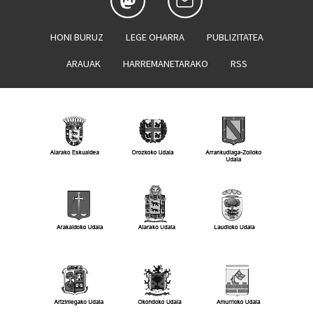
HONI BURUZ
LEGE OHARRA
PUBLIZITATEA
ARAUAK
HARREMANETARAKO
RSS