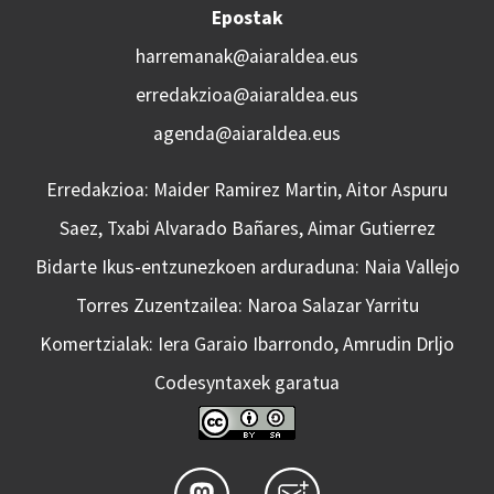
Epostak
harremanak@aiaraldea.eus
erredakzioa@aiaraldea.eus
agenda@aiaraldea.eus
Erredakzioa: Maider Ramirez Martin, Aitor Aspuru
Saez, Txabi Alvarado Bañares, Aimar Gutierrez
Bidarte Ikus-entzunezkoen arduraduna: Naia Vallejo
Torres Zuzentzailea: Naroa Salazar Yarritu
Komertzialak: Iera Garaio Ibarrondo, Amrudin Drljo
Codesyntaxek garatua