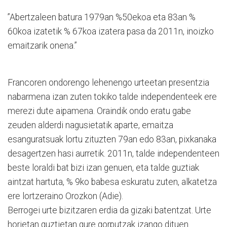
”Abertzaleen batura 1979an %50ekoa eta 83an %
60koa izatetik % 67koa izatera pasa da 2011n, inoizko
emaitzarik onena.”
Francoren ondorengo lehenengo urteetan presentzia
nabarmena izan zuten tokiko talde independenteek ere
merezi dute aipamena. Oraindik ondo eratu gabe
zeuden alderdi nagusietatik aparte, emaitza
esanguratsuak lortu zituzten 79an edo 83an, pixkanaka
desagertzen hasi aurretik. 2011n, talde independenteen
beste loraldi bat bizi izan genuen, eta talde guztiak
aintzat hartuta, % 9ko babesa eskuratu zuten, alkatetza
ere lortzeraino Orozkon (Adie).
Berrogei urte bizitzaren erdia da gizaki batentzat. Urte
horietan guztietan gure gorputzak izango dituen