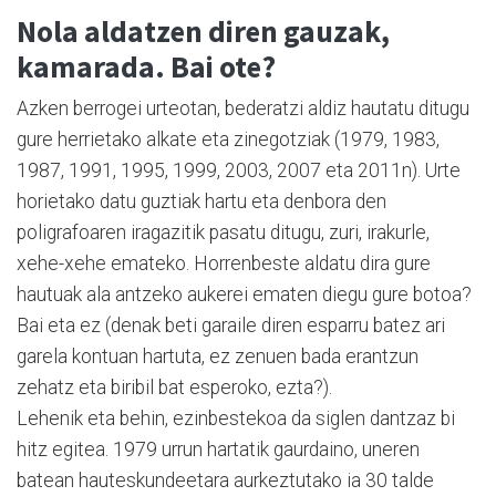
Nola aldatzen diren gauzak,
kamarada. Bai ote?
Azken berrogei urteotan, bederatzi aldiz hautatu ditugu
gure herrietako alkate eta zinegotziak (1979, 1983,
1987, 1991, 1995, 1999, 2003, 2007 eta 2011n). Urte
horietako datu guztiak hartu eta denbora den
poligrafoaren iragazitik pasatu ditugu, zuri, irakurle,
xehe-xehe emateko. Horrenbeste aldatu dira gure
hautuak ala antzeko aukerei ematen diegu gure botoa?
Bai eta ez (denak beti garaile diren esparru batez ari
garela kontuan hartuta, ez zenuen bada erantzun
zehatz eta biribil bat esperoko, ezta?).
Lehenik eta behin, ezinbestekoa da siglen dantzaz bi
hitz egitea. 1979 urrun hartatik gaurdaino, uneren
batean hauteskundeetara aurkeztutako ia 30 talde