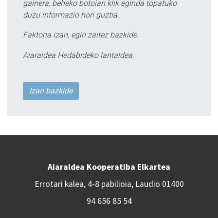
gainera, beheko botoian klik eginda topatuko
duzu informazio hori guztia.
Faktoria izan, egin zaitez bazkide.
Aiaraldea Hedabideko lantaldea.
Izan bazkide
Aiaraldea Kooperatiba Elkartea
Errotari kalea, 4-8 pabilioia, Laudio 01400
94 656 85 54