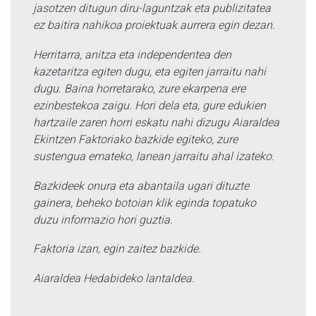
jasotzen ditugun diru-laguntzak eta publizitatea
ez baitira nahikoa proiektuak aurrera egin dezan.
Herritarra, anitza eta independentea den
kazetaritza egiten dugu, eta egiten jarraitu nahi
dugu. Baina horretarako, zure ekarpena ere
ezinbestekoa zaigu. Hori dela eta, gure edukien
hartzaile zaren horri eskatu nahi dizugu Aiaraldea
Ekintzen Faktoriako bazkide egiteko, zure
sustengua emateko, lanean jarraitu ahal izateko.
Bazkideek onura eta abantaila ugari dituzte
gainera, beheko botoian klik eginda topatuko
duzu informazio hori guztia.
Faktoria izan, egin zaitez bazkide.
Aiaraldea Hedabideko lantaldea.