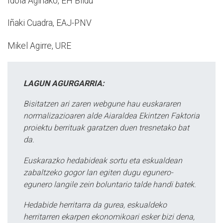
Idoia Aginako, EH Bildu
Iñaki Cuadra, EAJ-­PNV
Mikel Agirre, URE
LAGUN AGURGARRIA:
Bisitatzen ari zaren webgune hau euskararen
normalizazioaren alde Aiaraldea Ekintzen Faktoria
proiektu berrituak garatzen duen tresnetako bat
da.
Euskarazko hedabideak sortu eta eskualdean
zabaltzeko gogor lan egiten dugu egunero-
egunero langile zein boluntario talde handi batek.
Hedabide herritarra da gurea, eskualdeko
herritarren ekarpen ekonomikoari esker bizi dena,