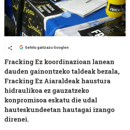
Gehitu gaitzazu Googlen
Fracking Ez koordinazioan lanean
dauden gainontzeko taldeak bezala,
Fracking Ez Aiaraldeak haustura
hidraulikoa ez gauzatzeko
konpromisoa eskatu die udal
hauteskundeetan hautagai izango
direnei.