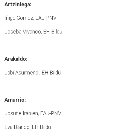
Artziniega:
Iñigo Gomez, EAJ-­PNV
Joseba Vivanco, EH Bildu
Arakaldo:
Jabi Asurmendi, EH Bildu
Amurrio:
Josune Irabien, EAJ-­PNV
Eva Blanco, EH Bildu