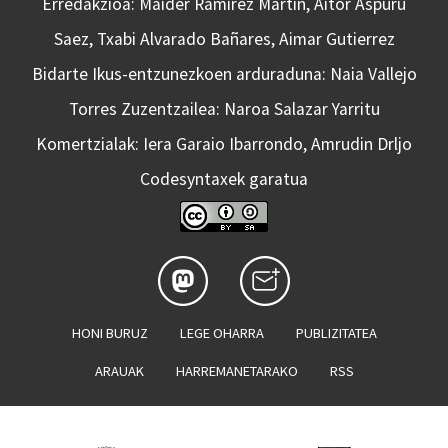
Erredakzioa: Maider Ramirez Martin, Aitor Aspuru
Saez, Txabi Alvarado Bañares, Aimar Gutierrez
Bidarte Ikus-entzunezkoen arduraduna: Naia Vallejo
Torres Zuzentzailea: Naroa Salazar Yarritu
Komertzialak: Iera Garaio Ibarrondo, Amrudin Drljo
Codesyntaxek garatua
HONI BURUZ
LEGE OHARRA
PUBLIZITATEA
ARAUAK
HARREMANETARAKO
RSS