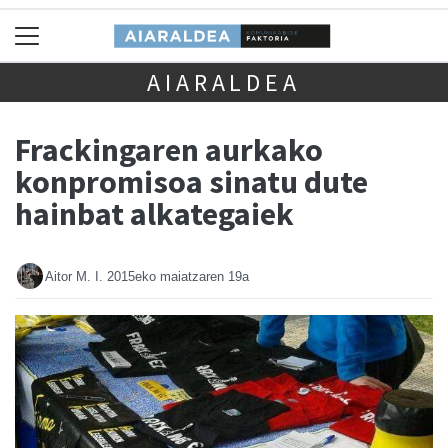
AIARALDEA
Frackingaren aurkako
konpromisoa sinatu dute
hainbat alkategaiek
Aitor M. I.
2015eko maiatzaren 19a