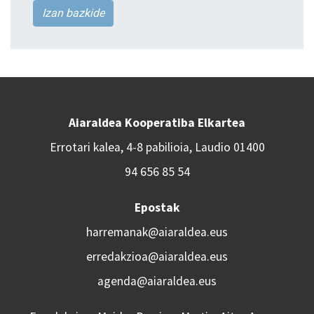
Izan bazkide
Aiaraldea Kooperatiba Elkartea
Errotari kalea, 4-8 pabilioia, Laudio 01400
94 656 85 54
Epostak
harremanak@aiaraldea.eus
erredakzioa@aiaraldea.eus
agenda@aiaraldea.eus