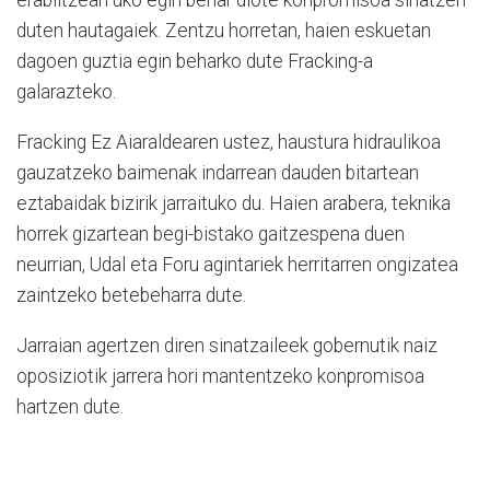
erabiltzeari uko egin behar diote konpromisoa sinatzen
duten hautagaiek. Zentzu horretan, haien eskuetan
dagoen guztia egin beharko dute Fracking-a
galarazteko.
Fracking Ez Aiaraldearen ustez, haustura hidraulikoa
gauzatzeko baimenak indarrean dauden bitartean
eztabaidak bizirik jarraituko du. Haien arabera, teknika
horrek gizartean begi-bistako gaitzespena duen
neurrian, Udal eta Foru agintariek herritarren ongizatea
zaintzeko betebeharra dute.
Jarraian agertzen diren sinatzaileek gobernutik naiz
oposiziotik jarrera hori mantentzeko konpromisoa
hartzen dute.