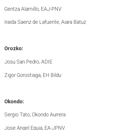
Gentza Alamillo, EAJ-­PNV
Iraida Saenz de Lafuente, Aiara Batuz
Orozko:
Josu San Pedro, ADIE
Zigor Gorostiaga, EH Bildu
Okondo:
Sergio Tato, Okondo Aurrera
Jose Angel Eguia, EA-J­PNV