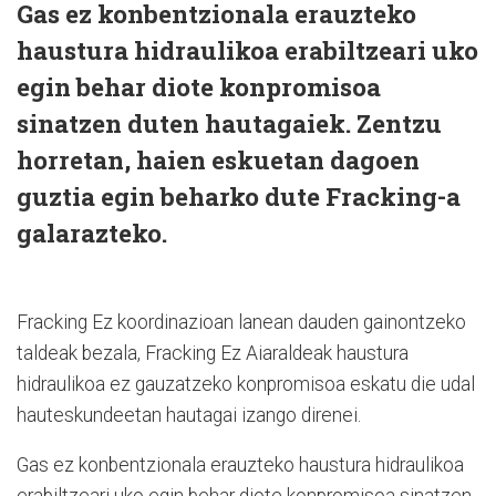
Gas ez konbentzionala erauzteko
haustura hidraulikoa erabiltzeari uko
egin behar diote konpromisoa
sinatzen duten hautagaiek. Zentzu
horretan, haien eskuetan dagoen
guztia egin beharko dute Fracking-a
galarazteko.
Fracking Ez koordinazioan lanean dauden gainontzeko
taldeak bezala, Fracking Ez Aiaraldeak haustura
hidraulikoa ez gauzatzeko konpromisoa eskatu die udal
hauteskundeetan hautagai izango direnei.
Gas ez konbentzionala erauzteko haustura hidraulikoa