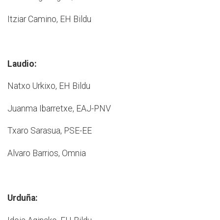
Itziar Camino, EH Bildu
Laudio:
Natxo Urkixo, EH Bildu
Juanma Ibarretxe, EAJ-­PNV
Txaro Sarasua, PSE-­EE
Alvaro Barrios, Omnia
Urduña: