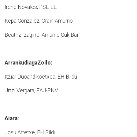
Irene Novales, PSE-­EE
Kepa Gonzalez, Orain Amurrio
Beatriz Izagirre, Amurrio Guk Bai
Arrankudiaga­Zollo:
Itziar Duoandikoetxea, EH Bildu
Urtzi Vergara, EAJ-PNV
Aiara:
Josu Artetxe, EH Bildu