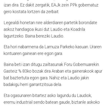
izan dira. Ez dakit zergatik, EAJk zein PPk gobernatuz
gero kostata lortzen da zerbait.
Legealdi honetan nire alderdiaren partetik borondate
askoz handiagoa ikusi dut Laudio eta Koadrila
laguntzeko. Baina bereziki Laudio.
Eta hori nabarmena da Lamuza Parkeko kasuan. Uraren
kontuaren gainean ere egon gara.
Baina beti izan ditugu zailtasunak Foru Gobernuarekin.
Gasteiz % 83ko bozak dira Araban eta gainerakook apur
bat baztertuta egon gara. Nahiz eta Laudio jakin
badakigu herri garrantzitsua dela.
Eta ogasunaren bitartez asko lagundu du Laudiok,
eremu industrial sendo batean gaude, biztanle askoko