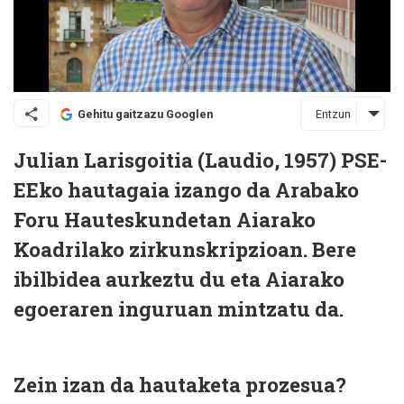
Entzun
Gehitu gaitzazu Googlen
Julian Larisgoitia (Laudio, 1957) PSE-
EEko hautagaia izango da Arabako
Foru Hauteskundetan Aiarako
Koadrilako zirkunskripzioan. Bere
ibilbidea aurkeztu du eta Aiarako
egoeraren inguruan mintzatu da.
Zein izan da hautaketa prozesua?