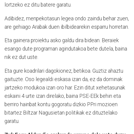
lortzeko ez ditu batere garatu.
Adibidez, menpekotasun legea ondo zaindu behar zuen,
are gehiago Arabak duen ibilbidearekin esparru horretan.
Eta gainera proiektu asko galdu dira bidean. Beraiek
esango dute programan agindutakoa bete dutela, baina
nik ez dut uste.
Eta gure koadrilari dagokionez, betikoa. Guztiz ahaztu
gaituzte. Oso legealdi eskasa izan da, ez da dominak
jartzeko modukoa izan oro har. Ezin ditut xehetasunak
eskaini 4 urte izan direlako, baina PSE-EEk behin eta
berriro hainbat kontu gogoratu dizkio PPri mozioen
bitartez Biltzar Nagusietan politikak ez dituztelako
garatu.