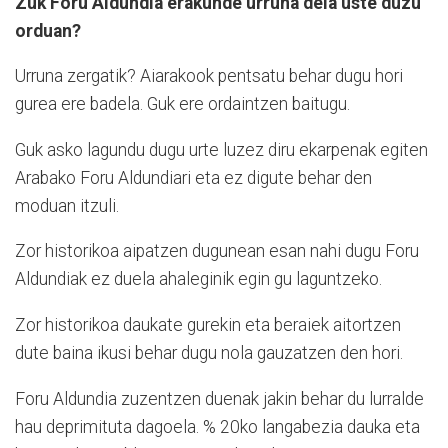
Zuk Foru Aldundia erakunde urruna dela uste duzu
orduan?
Urruna zergatik? Aiarakook pentsatu behar dugu hori
gurea ere badela. Guk ere ordaintzen baitugu.
Guk asko lagundu dugu urte luzez diru ekarpenak egiten
Arabako Foru Aldundiari eta ez digute behar den
moduan itzuli.
Zor historikoa aipatzen dugunean esan nahi dugu Foru
Aldundiak ez duela ahaleginik egin gu laguntzeko.
Zor historikoa daukate gurekin eta beraiek aitortzen
dute baina ikusi behar dugu nola gauzatzen den hori.
Foru Aldundia zuzentzen duenak jakin behar du lurralde
hau deprimituta dagoela. % 20ko langabezia dauka eta