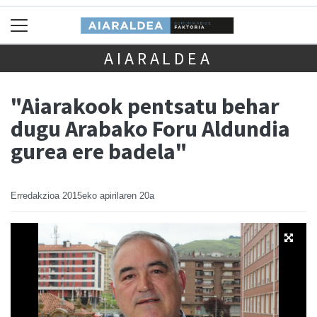
AIARALDEA
"Aiarakook pentsatu behar
dugu Arabako Foru Aldundia
gurea ere badela"
Erredakzioa
2015eko apirilaren 20a