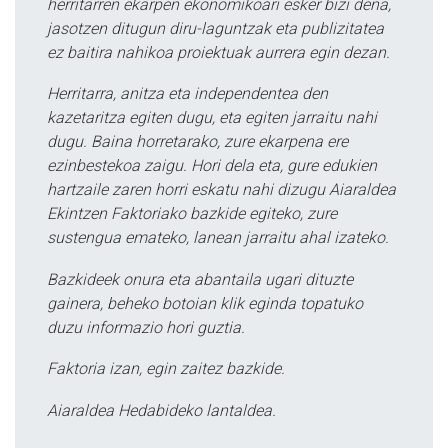
herritarren ekarpen ekonomikoari esker bizi dena,
jasotzen ditugun diru-laguntzak eta publizitatea
ez baitira nahikoa proiektuak aurrera egin dezan.
Herritarra, anitza eta independentea den
kazetaritza egiten dugu, eta egiten jarraitu nahi
dugu. Baina horretarako, zure ekarpena ere
ezinbestekoa zaigu. Hori dela eta, gure edukien
hartzaile zaren horri eskatu nahi dizugu Aiaraldea
Ekintzen Faktoriako bazkide egiteko, zure
sustengua emateko, lanean jarraitu ahal izateko.
Bazkideek onura eta abantaila ugari dituzte
gainera, beheko botoian klik eginda topatuko
duzu informazio hori guztia.
Faktoria izan, egin zaitez bazkide.
Aiaraldea Hedabideko lantaldea.