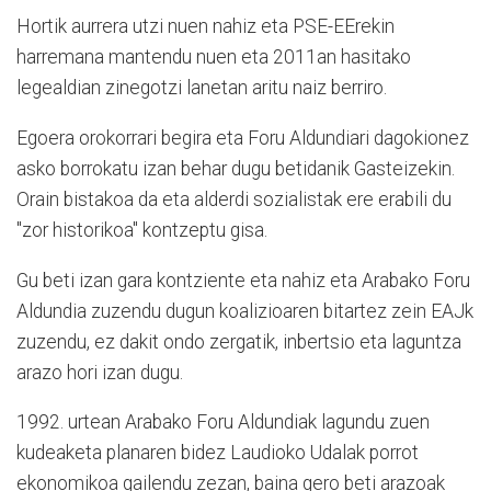
Hortik aurrera utzi nuen nahiz eta PSE-EErekin
harremana mantendu nuen eta 2011an hasitako
legealdian zinegotzi lanetan aritu naiz berriro.
Egoera orokorrari begira eta Foru Aldundiari dagokionez
asko borrokatu izan behar dugu betidanik Gasteizekin.
Orain bistakoa da eta alderdi sozialistak ere erabili du
"zor historikoa" kontzeptu gisa.
Gu beti izan gara kontziente eta nahiz eta Arabako Foru
Aldundia zuzendu dugun koalizioaren bitartez zein EAJk
zuzendu, ez dakit ondo zergatik, inbertsio eta laguntza
arazo hori izan dugu.
1992. urtean Arabako Foru Aldundiak lagundu zuen
kudeaketa planaren bidez Laudioko Udalak porrot
ekonomikoa gailendu zezan, baina gero beti arazoak