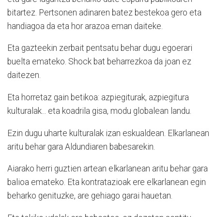
bitartez. Pertsonen adinaren batez bestekoa gero eta
handiagoa da eta hor arazoa eman daiteke.
Eta gazteekin zerbait pentsatu behar dugu egoerari
buelta emateko. Shock bat beharrezkoa da joan ez
daitezen.
Eta horretaz gain betikoa: azpiegiturak, azpiegitura
kulturalak... eta koadrila gisa, modu globalean landu.
Ezin dugu uharte kulturalak izan eskualdean. Elkarlanean
aritu behar gara Aldundiaren babesarekin.
Aiarako herri guztien artean elkarlanean aritu behar gara
balioa emateko. Eta kontratazioak ere elkarlanean egin
beharko genituzke, are gehiago garai hauetan.