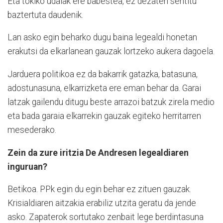
Eta tokiko udalak ere babestea, ez dezaten sentitu
baztertuta daudenik.
Lan asko egin beharko dugu baina legealdi honetan
erakutsi da elkarlanean gauzak lortzeko aukera dagoela.
Jarduera politikoa ez da bakarrik gatazka, batasuna,
adostunasuna, elkarrizketa ere eman behar da. Garai
latzak gailendu ditugu beste arrazoi batzuk zirela medio
eta bada garaia elkarrekin gauzak egiteko herritarren
mesederako.
Zein da zure iritzia De Andresen legealdiaren
inguruan?
Betikoa. PPk egin du egin behar ez zituen gauzak.
Krisialdiaren aitzakia erabiliz utzita geratu da jende
asko. Zapaterok sortutako zenbait lege berdintasuna