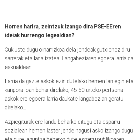
Horren harira, zeintzuk izango dira PSE-EEren
ideiak hurrengo legealdian?
Guk uste dugu oinarrizkoa dela jendeak gutxienez diru
sarrerak eta lana izatea. Langabeziaren egoera larria da
eskualdean.
Larria da gazte askok ezin dutelako hemen lan egin eta
kanpora joan behar direlako, 45-50 urteko pertsona
askok ere egoera larria daukate langabezian geratu
direlako...
Azpiegiturak ere landu beharko ditugu eta esparru
sozialean hemen laster jende nagusi asko izango dugu
eta gure laguntza beharko dute esparru publikoaren