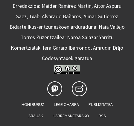
Erredakzioa: Maider Ramirez Martin, Aitor Aspuru
Saez, Txabi Alvarado Bañares, Aimar Gutierrez
Bidarte Ikus-entzunezkoen arduraduna: Naia Vallejo
Torres Zuzentzailea: Naroa Salazar Yarritu
Komertzialak: Iera Garaio Ibarrondo, Amrudin Drljo
Codesyntaxek garatua
HONI BURUZ
LEGE OHARRA
PUBLIZITATEA
ARAUAK
HARREMANETARAKO
RSS