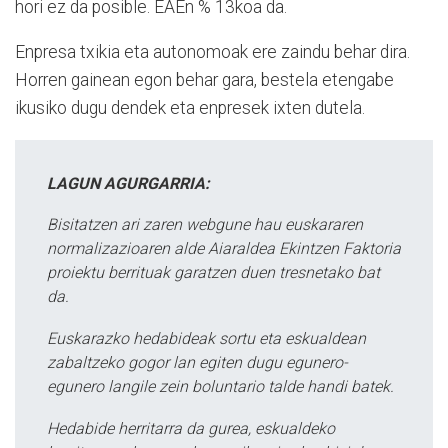
hori ez da posible. EAEn % 13koa da.
Enpresa txikia eta autonomoak ere zaindu behar dira.
Horren gainean egon behar gara, bestela etengabe
ikusiko dugu dendek eta enpresek ixten dutela.
LAGUN AGURGARRIA:
Bisitatzen ari zaren webgune hau euskararen
normalizazioaren alde Aiaraldea Ekintzen Faktoria
proiektu berrituak garatzen duen tresnetako bat
da.
Euskarazko hedabideak sortu eta eskualdean
zabaltzeko gogor lan egiten dugu egunero-
egunero langile zein boluntario talde handi batek.
Hedabide herritarra da gurea, eskualdeko