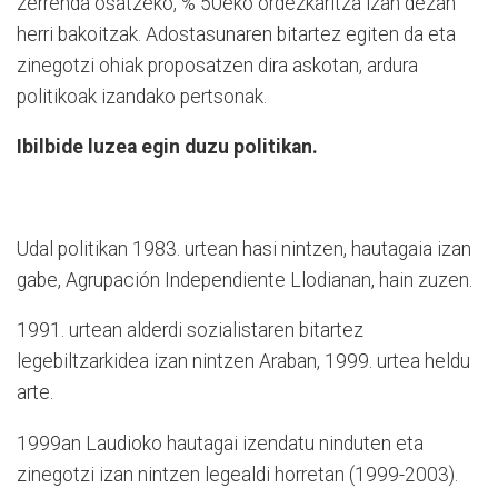
zerrenda osatzeko, % 50eko ordezkaritza izan dezan
herri bakoitzak. Adostasunaren bitartez egiten da eta
zinegotzi ohiak proposatzen dira askotan, ardura
politikoak izandako pertsonak.
Ibilbide luzea egin duzu politikan.
Udal politikan 1983. urtean hasi nintzen, hautagaia izan
gabe, Agrupación Independiente Llodianan, hain zuzen.
1991. urtean alderdi sozialistaren bitartez
legebiltzarkidea izan nintzen Araban, 1999. urtea heldu
arte.
1999an Laudioko hautagai izendatu ninduten eta
zinegotzi izan nintzen legealdi horretan (1999-2003).