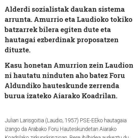
Alderdi sozialistak daukan sistema
arrunta. Amurrio eta Laudioko tokiko
batzarrek bilera egiten dute eta
hautagai ezberdinak proposatzen
dituzte.
Kasu honetan Amurrion zein Laudion
ni hautatu ninduten aho batez Foru
Aldundiko hauteskunde zerrenda
burua izateko Aiarako Koadrilan.
Julian Larisgoitia (Laudio, 1957) PSE-EEko hautagaia
izango da Arabako Foru Hauteskundetan Aiarako
Koadrilako zirkunskripzioan. Bere ibilbidea aurkeztu du