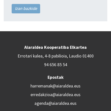
Izan bazkide
Aiaraldea Kooperatiba Elkartea
Errotari kalea, 4-8 pabilioia, Laudio 01400
94 656 85 54
Epostak
harremanak@aiaraldea.eus
erredakzioa@aiaraldea.eus
agenda@aiaraldea.eus