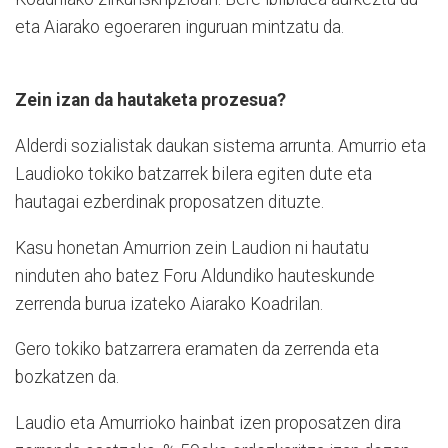
eta Aiarako egoeraren inguruan mintzatu da.
Zein izan da hautaketa prozesua?
Alderdi sozialistak daukan sistema arrunta. Amurrio eta
Laudioko tokiko batzarrek bilera egiten dute eta
hautagai ezberdinak proposatzen dituzte.
Kasu honetan Amurrion zein Laudion ni hautatu
ninduten aho batez Foru Aldundiko hauteskunde
zerrenda burua izateko Aiarako Koadrilan.
Gero tokiko batzarrera eramaten da zerrenda eta
bozkatzen da.
Laudio eta Amurrioko hainbat izen proposatzen dira