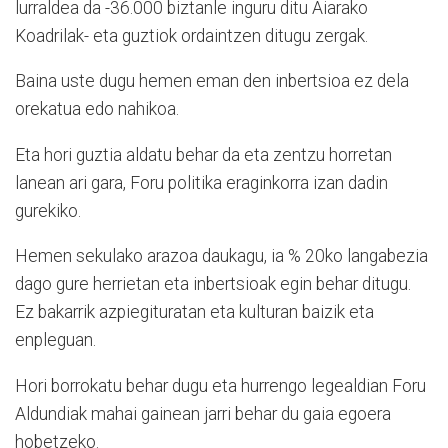
lurraldea da -36.000 biztanle inguru ditu Aiarako
Koadrilak- eta guztiok ordaintzen ditugu zergak.
Baina uste dugu hemen eman den inbertsioa ez dela
orekatua edo nahikoa.
Eta hori guztia aldatu behar da eta zentzu horretan
lanean ari gara, Foru politika eraginkorra izan dadin
gurekiko.
Hemen sekulako arazoa daukagu, ia % 20ko langabezia
dago gure herrietan eta inbertsioak egin behar ditugu.
Ez bakarrik azpiegituratan eta kulturan baizik eta
enpleguan.
Hori borrokatu behar dugu eta hurrengo legealdian Foru
Aldundiak mahai gainean jarri behar du gaia egoera
hobetzeko.