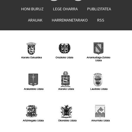
HONI BURUZ
LEGE OHARRA
PUBLIZITATEA
ARAUAK
HARREMANETARAKO
RSS