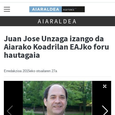
AIARALDEA
Juan Jose Unzaga izango da
Aiarako Koadrilan EAJko foru
hautagaia
Erredakzioa
2015eko otsailaren 27a