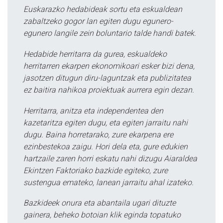
Euskarazko hedabideak sortu eta eskualdean
zabaltzeko gogor lan egiten dugu egunero-
egunero langile zein boluntario talde handi batek.
Hedabide herritarra da gurea, eskualdeko
herritarren ekarpen ekonomikoari esker bizi dena,
jasotzen ditugun diru-laguntzak eta publizitatea
ez baitira nahikoa proiektuak aurrera egin dezan.
Herritarra, anitza eta independentea den
kazetaritza egiten dugu, eta egiten jarraitu nahi
dugu. Baina horretarako, zure ekarpena ere
ezinbestekoa zaigu. Hori dela eta, gure edukien
hartzaile zaren horri eskatu nahi dizugu Aiaraldea
Ekintzen Faktoriako bazkide egiteko, zure
sustengua emateko, lanean jarraitu ahal izateko.
Bazkideek onura eta abantaila ugari dituzte
gainera, beheko botoian klik eginda topatuko