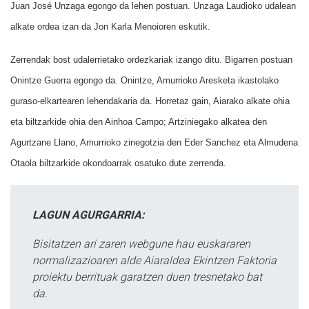
Juan José Unzaga egongo da lehen postuan. Unzaga Laudioko udalean
alkate ordea izan da Jon Karla Menoioren eskutik.
Zerrendak bost udalerrietako ordezkariak izango ditu. Bigarren postuan
Onintze Guerra egongo da. Onintze, Amurrioko Aresketa ikastolako
guraso-elkartearen lehendakaria da. Horretaz gain, Aiarako alkate ohia
eta biltzarkide ohia den Ainhoa Campo; Artziniegako alkatea den
Agurtzane Llano, Amurrioko zinegotzia den Eder Sanchez eta Almudena
Otaola biltzarkide okondoarrak osatuko dute zerrenda.
LAGUN AGURGARRIA:
Bisitatzen ari zaren webgune hau euskararen
normalizazioaren alde Aiaraldea Ekintzen Faktoria
proiektu berrituak garatzen duen tresnetako bat
da.