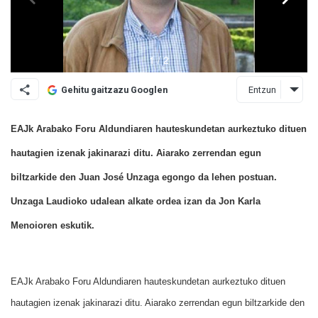
Entzun
Gehitu gaitzazu Googlen
EAJk Arabako Foru Aldundiaren hauteskundetan aurkeztuko dituen
hautagien izenak jakinarazi ditu. Aiarako zerrendan egun
biltzarkide den Juan José Unzaga egongo da lehen postuan.
Unzaga Laudioko udalean alkate ordea izan da Jon Karla
Menoioren eskutik.
EAJk Arabako Foru Aldundiaren hauteskundetan aurkeztuko dituen
hautagien izenak jakinarazi ditu. Aiarako zerrendan egun biltzarkide den