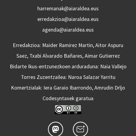
harremanak@aiaraldea.eus
erredakzioa@aiaraldea.eus
agenda@aiaraldea.eus
Erredakzioa: Maider Ramirez Martin, Aitor Aspuru
Saez, Txabi Alvarado Bañares, Aimar Gutierrez
Bidarte Ikus-entzunezkoen arduraduna: Naia Vallejo
Torres Zuzentzailea: Naroa Salazar Yarritu
Komertzialak: Iera Garaio Ibarrondo, Amrudin Drljo
Codesyntaxek garatua