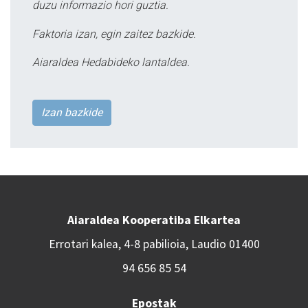
duzu informazio hori guztia.
Faktoria izan, egin zaitez bazkide.
Aiaraldea Hedabideko lantaldea.
Izan bazkide
Aiaraldea Kooperatiba Elkartea
Errotari kalea, 4-8 pabilioia, Laudio 01400
94 656 85 54
Epostak