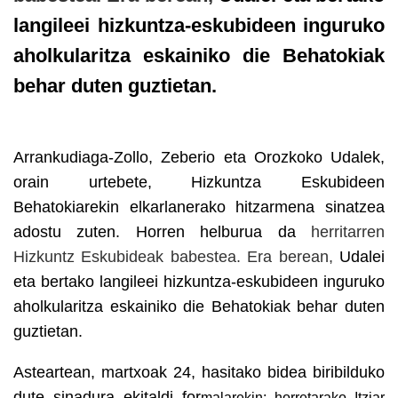
langileei hizkuntza-eskubideen inguruko
aholkularitza eskainiko die Behatokiak
behar duten guztietan.
Arrankudiaga-Zollo, Zeberio eta Orozkoko Udalek,
orain urtebete, Hizkuntza Eskubideen
Behatokiarekin elkarlanerako hitzarmena sinatzea
adostu zuten. Horren helburua da
herritarren
Hizkuntz Eskubideak babestea. Era berean,
Udalei
eta bertako langileei hizkuntza-eskubideen inguruko
aholkularitza eskainiko die Behatokiak behar duten
guztietan.
Asteartean, martxoak 24, hasitako bidea biribilduko
dute sinadura ekitaldi for
malarekin; horretarako Itziar