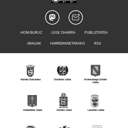
HONI BURUZ
LEGE OHARRA
PUBLIZITATEA
ARAUAK
HARREMANETARAKO
RSS