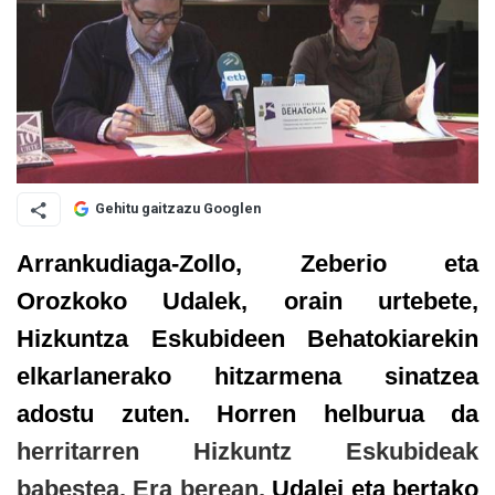
Gehitu gaitzazu Googlen
Arrankudiaga-Zollo, Zeberio eta
Orozkoko Udalek, orain urtebete,
Hizkuntza Eskubideen Behatokiarekin
elkarlanerako hitzarmena sinatzea
adostu zuten. Horren helburua da
herritarren Hizkuntz Eskubideak
babestea. Era berean,
Udalei eta bertako