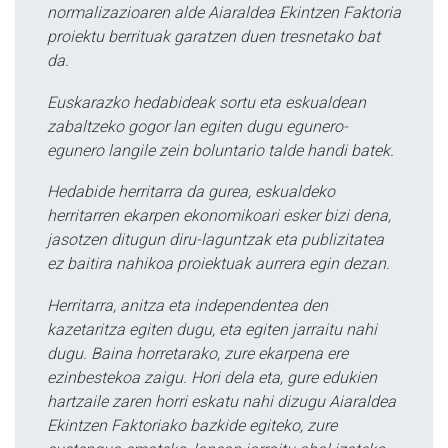
normalizazioaren alde Aiaraldea Ekintzen Faktoria
proiektu berrituak garatzen duen tresnetako bat
da.
Euskarazko hedabideak sortu eta eskualdean
zabaltzeko gogor lan egiten dugu egunero-
egunero langile zein boluntario talde handi batek.
Hedabide herritarra da gurea, eskualdeko
herritarren ekarpen ekonomikoari esker bizi dena,
jasotzen ditugun diru-laguntzak eta publizitatea
ez baitira nahikoa proiektuak aurrera egin dezan.
Herritarra, anitza eta independentea den
kazetaritza egiten dugu, eta egiten jarraitu nahi
dugu. Baina horretarako, zure ekarpena ere
ezinbestekoa zaigu. Hori dela eta, gure edukien
hartzaile zaren horri eskatu nahi dizugu Aiaraldea
Ekintzen Faktoriako bazkide egiteko, zure