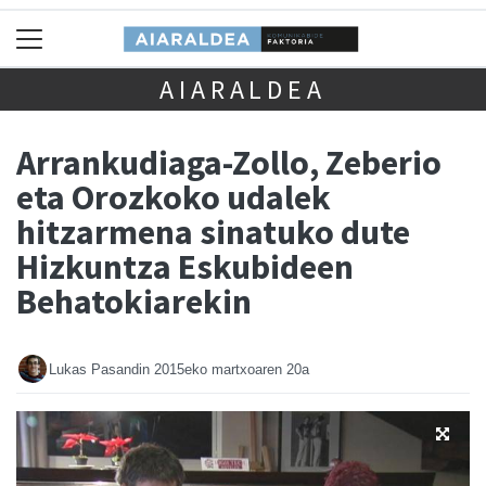
AIARALDEA
Arrankudiaga-Zollo, Zeberio
eta Orozkoko udalek
hitzarmena sinatuko dute
Hizkuntza Eskubideen
Behatokiarekin
Lukas Pasandin
2015eko martxoaren 20a