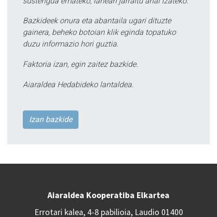
sustengua emateko, lanean jarraitu ahal izateko.
Bazkideek onura eta abantaila ugari dituzte
gainera, beheko botoian klik eginda topatuko
duzu informazio hori guztia.
Faktoria izan, egin zaitez bazkide.
Aiaraldea Hedabideko lantaldea.
Izan bazkide
Aiaraldea Kooperatiba Elkartea
Errotari kalea, 4-8 pabilioia, Laudio 01400