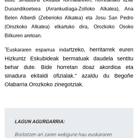
Duoandikoetxea
(Arrankudiaga-Zolloko Alkatea), Ana
Belen Alberdi
(Zeberioko Alkatea) eta Josu San Pedro
(Orozkoko Alkatea) elkartuko dira, Orozkoko Osoko
Bilkuren aretoan.
“
rtzeko, herritarrek euren
Euskararen esparrua inda
Hizkuntz Eskubideak bermatuak daudela sentitu
behar dute. Bide horretan doaz akordioa eta
sinadura ekitaldi ofizialak.” azaldu du Begoñe
Olabarria Orozkoko zinegotziak.
LAGUN AGURGARRIA:
Bisitatzen ari zaren webgune hau euskararen