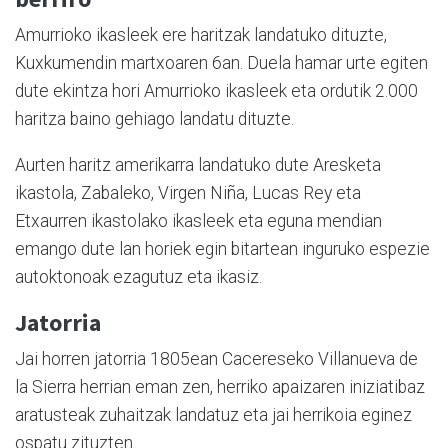
Amurrioko ikasleek ere haritzak landatuko dituzte,
Kuxkumendin martxoaren 6an. Duela hamar urte egiten
dute ekintza hori Amurrioko ikasleek eta ordutik 2.000
haritza baino gehiago landatu dituzte.
Aurten haritz amerikarra landatuko dute Aresketa
ikastola, Zabaleko, Virgen Niña, Lucas Rey eta
Etxaurren ikastolako ikasleek eta eguna mendian
emango dute lan horiek egin bitartean inguruko espezie
autoktonoak ezagutuz eta ikasiz.
Jatorria
Jai horren jatorria 1805ean Cacereseko Villanueva de
la Sierra herrian eman zen, herriko apaizaren iniziatibaz
aratusteak zuhaitzak landatuz eta jai herrikoia eginez
ospatu zituzten.