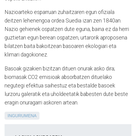
Nazioarteko esparruan zuhaitzaren egun ofiziala
deitzen lehenengoa ordea Suedia izan zen 1840an.
Nazio gehienek ospatzen dute eguna, baina ez da herri
guztietan egun berean ospatzen, urtarorik aproposena
bilatzen baita bakoitzean basoaren ekologiari eta
klimari dagokionez.
Basoak gizakien bizitzan dituen onurak asko dira;
biomasak CO2 emisioak absorbatzen dituelako
negutegi efektua saihestuz eta bestalde basoek
lurzoru galeratik eta uholdeetatik babesten dute beste
eragin onuragarri askoren artean.
INGURUMENA