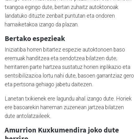
txangoa egingo dute, bertan zuhaitz autoktonoak
landatuko dituzte zenbait puntutan eta ondoren
hamaiketakoa izango da plazan.
Bertako espezieak
Iniziatiba horren bitartez espezie autoktonoen baso
eremuak handitzea eta sendotzea bilatzen dute;
herritarren parte hartzea sustatuz horien inplikazio eta
sentsibilizazioa lortu nahi dute, basoen garrantziaz gero
eta pertsona gehiago jabetu daitezen.
Lanetan txikienek ere lagundu ahal izango dute. Horiek
ere basoarekin harreman zuzenean jartzea bilatzen
dute antolatzaileek.
Amurrion Kuxkumendira joko dute
berriro