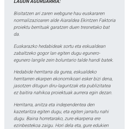
LAGUN AGURGARRIA:
Bisitatzen ari zaren webgune hau euskararen
normalizazioaren alde Aiaraldea Ekintzen Faktoria
proiektu berrituak garatzen duen tresnetako bat
da.
Euskarazko hedabideak sortu eta eskualdean
zabaltzeko gogor lan egiten dugu egunero-
egunero langile zein boluntario talde handi batek.
Hedabide herritarra da gurea, eskualdeko
herritarren ekarpen ekonomikoari esker bizi dena,
jasotzen ditugun diru-laguntzak eta publizitatea
ez baitira nahikoa proiektuak aurrera egin dezan.
Herritarra, anitza eta independentea den
kazetaritza egiten dugu, eta egiten jarraitu nahi
dugu. Baina horretarako, zure ekarpena ere
ezinbestekoa zaigu. Hori dela eta, gure edukien