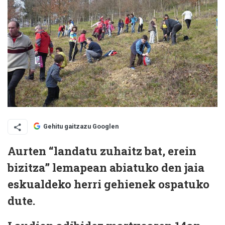
Gehitu gaitzazu Googlen
Aurten “landatu zuhaitz bat, erein
bizitza” lemapean abiatuko den jaia
eskualdeko herri gehienek ospatuko
dute.