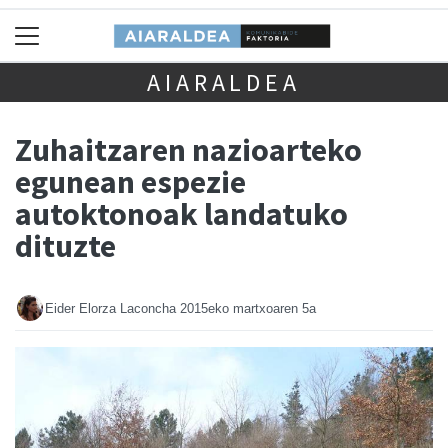
AIARALDEA
Zuhaitzaren nazioarteko
egunean espezie
autoktonoak landatuko
dituzte
Eider Elorza Laconcha
2015eko martxoaren 5a