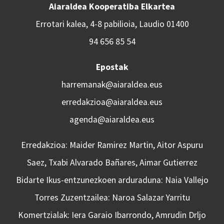
Aiaraldea Kooperatiba Elkartea
Errotari kalea, 4-8 pabilioia, Laudio 01400
94 656 85 54
Epostak
harremanak@aiaraldea.eus
erredakzioa@aiaraldea.eus
agenda@aiaraldea.eus
Erredakzioa: Maider Ramirez Martin, Aitor Aspuru
Saez, Txabi Alvarado Bañares, Aimar Gutierrez
Bidarte Ikus-entzunezkoen arduraduna: Naia Vallejo
Torres Zuzentzailea: Naroa Salazar Yarritu
Komertzialak: Iera Garaio Ibarrondo, Amrudin Drljo