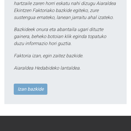
hartzaile zaren horri eskatu nahi dizugu Aiaraldea
Ekintzen Faktoriako bazkide egiteko, zure
sustengua emateko, lanean jarraitu ahal izateko.
Bazkideek onura eta abantaila ugari dituzte
gainera, beheko botoian klik eginda topatuko
duzu informazio hori guztia.
Faktoria izan, egin zaitez bazkide.
Aiaraldea Hedabideko lantaldea.
Izan bazkide