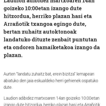
Laudion adibidez martxoaren 14an
goizeko 10:00etan izango dute
hitzordua, herriko plazan hasi eta
Arrañotik txangoa egingo dute,
bertan zuhaitz autoktonoak
landatuko dituzte zenbait puntutan
eta ondoren hamaiketakoa izango da
plazan.
Aurten “landatu zuhaitz bat, erein bizitza” lemapean
abiatuko den jaia eskualdeko herri gehienek ospatuko
dute.
Laudion adibidez martxoaren 14an goizeko 10:00etan
izango dute hitzordua, herriko plazan hasi eta Arrañotik