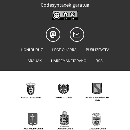
Codesyntaxek garatua
HONI BURUZ
LEGE OHARRA
PUBLIZITATEA
ARAUAK
HARREMANETARAKO
RSS