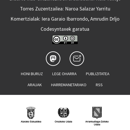
Torres Zuzentzailea: Naroa Salazar Yarritu
Komertzialak: Iera Garaio Ibarrondo, Amrudin Drljo
Codesyntaxek garatua
HONI BURUZ
LEGE OHARRA
PUBLIZITATEA
ARAUAK
HARREMANETARAKO
RSS