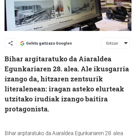
Entzun
Gehitu gaitzazu Googlen
Bihar argitaratuko da Aiaraldea
Egunkariaren 28. alea. Ale ikusgarria
izango da, hitzaren zentsurik
literalenean: iragan asteko elurteak
utzitako irudiak izango baitira
protagonista.
Bihar argitaratuko da Aiaraldea Egunkariaren 28. alea.