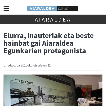
AIARALDEA
Elurra, inauteriak eta beste
hainbat gai Aiaraldea
Egunkarian protagonista
Erredakzioa
2015eko otsailaren 11