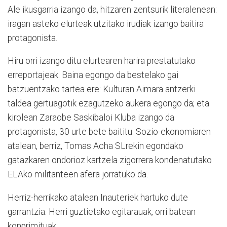
Ale ikusgarria izango da, hitzaren zentsurik literalenean:
iragan asteko elurteak utzitako irudiak izango baitira
protagonista.
Hiru orri izango ditu elurtearen harira prestatutako
erreportajeak. Baina egongo da bestelako gai
batzuentzako tartea ere: Kulturan Aimara antzerki
taldea gertuagotik ezagutzeko aukera egongo da; eta
kirolean Zaraobe Saskibaloi Kluba izango da
protagonista, 30 urte bete baititu. Sozio-ekonomiaren
atalean, berriz, Tomas Acha SLrekin egondako
gatazkaren ondorioz kartzela zigorrera kondenatutako
ELAko militanteen afera jorratuko da.
Herriz-herrikako atalean Inauteriek hartuko dute
garrantzia: Herri guztietako egitarauak, orri batean
konprimituak.