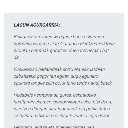
LAGUN AGURGARRIA:
Bisitatzen ari zaren webgune hau euskararen
normalizazioaren alde Aiaraldea Ekintzen Faktoria
proiektu berrituak garatzen duen tresnetako bat
da.
Euskarazko hedabideak sortu eta eskualdean
zabaltzeko gogor lan egiten dugu egunero-
egunero langile zein boluntario talde handi batek.
Hedabide herritarra da gurea, eskualdeko
herritarren ekarpen ekonomikoari esker bizi dena,
jasotzen ditugun diru-laguntzak eta publizitatea
ez baitira nahikoa proiektuak aurrera egin dezan.
Herritarra, anitza eta independentea den