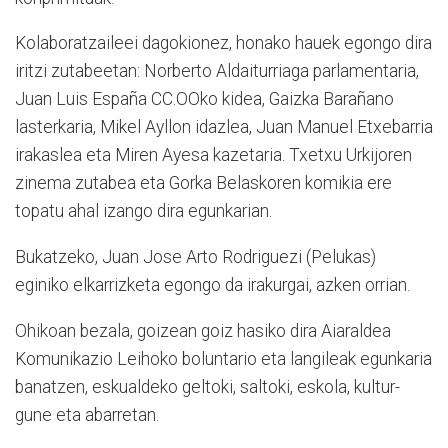
Kolaboratzaileei dagokionez, honako hauek egongo dira
iritzi zutabeetan: Norberto Aldaiturriaga parlamentaria,
Juan Luis España CC.OOko kidea, Gaizka Barañano
lasterkaria, Mikel Ayllon idazlea, Juan Manuel Etxebarria
irakaslea eta Miren Ayesa kazetaria. Txetxu Urkijoren
zinema zutabea eta Gorka Belaskoren komikia ere
topatu ahal izango dira egunkarian.
Bukatzeko, Juan Jose Arto Rodriguezi (Pelukas)
eginiko elkarrizketa egongo da irakurgai, azken orrian.
Ohikoan bezala, goizean goiz hasiko dira Aiaraldea
Komunikazio Leihoko boluntario eta langileak egunkaria
banatzen, eskualdeko geltoki, saltoki, eskola, kultur-
gune eta abarretan.