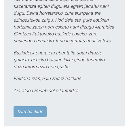
kazetaritza egiten dugu, eta egiten jarraitu nahi
dugu. Baina horretarako, zure ekarpena ere
ezinbestekoa zaigu. Hori dela eta, gure edukien
hartzaile zaren horri eskatu nahi dizugu Aiaraldea
Ekintzen Faktoriako bazkide egiteko, zure
sustengua emateko, lanean jarraitu ahal izateko.
Bazkideek onura eta abantaila ugari dituzte
gainera, beheko botoian klik eginda topatuko
duzu informazio hori guztia.
Faktoria izan, egin zaitez bazkide.
Aiaraldea Hedabideko lantaldea.
Izan bazkide