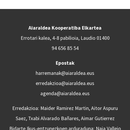
Aiaraldea Kooperatiba Elkartea
Errotari kalea, 4-8 pabilioia, Laudio 01400
94 656 85 54
Epostak
harremanak@aiaraldea.eus
erredakzioa@aiaraldea.eus
agenda@aiaraldea.eus
Erredakzioa: Maider Ramirez Martin, Aitor Aspuru
Saez, Txabi Alvarado Bañares, Aimar Gutierrez
Bidarte Ikus-entzunezkoen arduraduna: Naia Vallejo