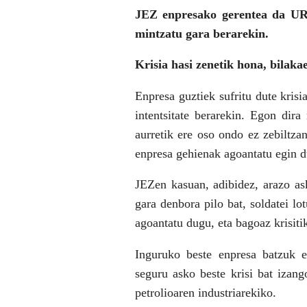
JEZ enpresako gerentea da UR
mintzatu gara berarekin.
Krisia hasi zenetik hona, bilak
Enpresa guztiek sufritu dute kris
intentsitate berarekin. Egon dira
aurretik ere oso ondo ez zebiltzan
enpresa gehienak agoantatu egin d
JEZ­en kasuan, adibidez, arazo a
gara denbora pilo bat, soldatei lo
agoantatu dugu, eta bagoaz krisiti
Inguruko beste enpresa batzuk e
seguru asko beste krisi bat izang
petrolioaren industriarekiko.