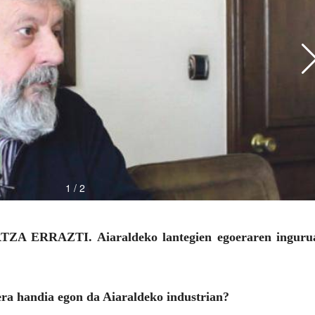
TZA ERRAZTI. Aiaraldeko lantegien egoeraren inguru
aera handia egon da Aiaraldeko industrian?