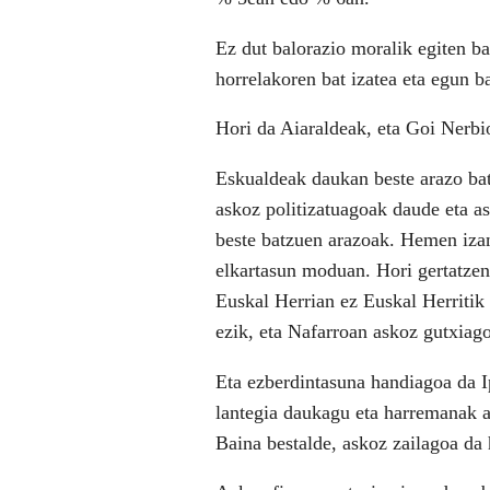
Ez dut balorazio moralik egiten 
horrelakoren bat izatea eta egun ba
Hori da Aiaraldeak, eta Goi Nerbi
Eskualdeak daukan beste arazo bat
askoz politizatuagoak daude eta as
beste batzuen arazoak. Hemen izan
elkartasun moduan. Hori gertatzen
Euskal Herrian ez Euskal Herriti
ezik, eta Nafarroan askoz gutxiag
Eta ezberdintasuna handiagoa da I
lantegia daukagu eta harremanak a
Baina bestalde, askoz zailagoa da