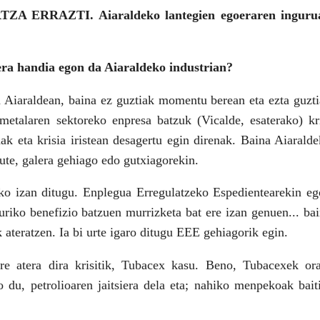
TZA ERRAZTI. Aiaraldeko lantegien egoeraren inguru
aera handia egon da Aiaraldeko industrian?
ia Aiaraldean, baina ez guztiak momentu berean eta ezta guzt
 metalaren sektoreko enpresa batzuk (Vicalde, esaterako) kr
ak eta krisia iristean desagertu egin direnak. Baina Aiarald
ute, galera gehiago edo gutxiagorekin.
sko izan ditugu. Enplegua Erregulatzeko Espedientearekin e
turiko benefizio batzuen murrizketa bat ere izan genuen... ba
k ateratzen. Ia bi urte igaro ditugu EEE gehiagorik egin.
re atera dira krisitik, Tubacex kasu. Beno, Tubacexek or
o du, petrolioaren jaitsiera dela eta; nahiko menpekoak bait