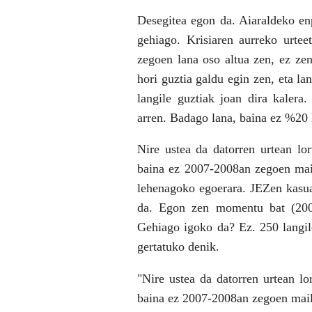
Desegitea egon da. Aiaraldeko en
gehiago. Krisiaren aurreko urt
zegoen lana oso altua zen, ez zen
hori guztia galdu egin zen, eta la
langile guztiak joan dira kalera
arren. Badago lana, baina ez %20 h
Nire ustea da datorren urtean lo
baina ez 2007-­2008an zegoen mai
lehenagoko egoerara. JEZ­en kasua
da. Egon zen momentu bat (2003­
Gehiago igoko da? Ez. 250 langil
gertatuko denik.
"Nire ustea da datorren urtean lo
baina ez 2007-­2008an zegoen mai