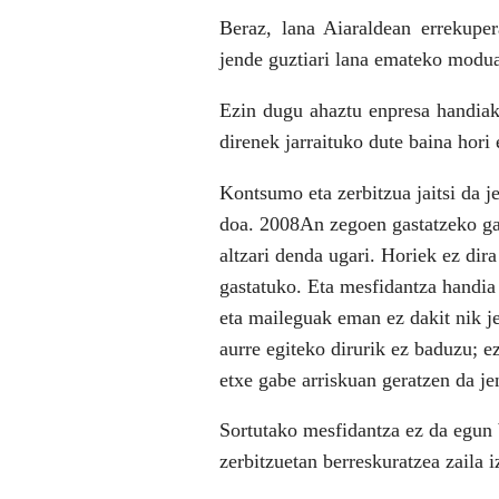
Beraz, lana Aiaraldean errekupe
jende guztiari lana emateko modu
Ezin dugu ahaztu enpresa handiak
direnek jarraituko dute baina hori 
Kontsumo eta zerbitzua jaitsi da j
doa. 2008An zegoen gastatzeko gai
altzari denda ugari. Horiek ez di
gastatuko. Eta mesfidantza handia
eta maileguak eman ez dakit nik je
aurre egiteko dirurik ez baduzu; e
etxe gabe arriskuan geratzen da je
Sortutako mesfidantza ez da egun 
zerbitzuetan berreskuratzea zaila 