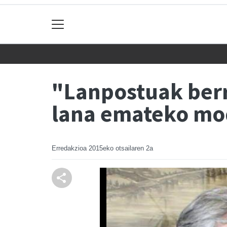
"Lanpostuak berre
lana emateko m
Erredakzioa
2015eko otsailaren 2a