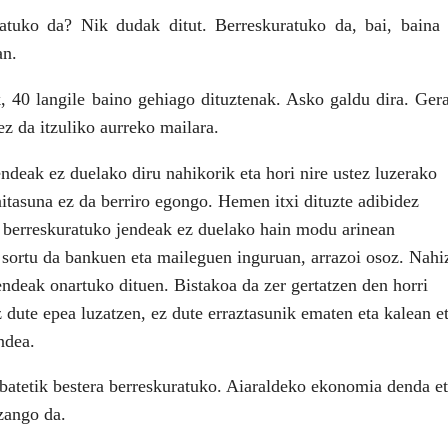
ratuko da? Nik dudak ditut. Berreskuratuko da, bai, baina
an.
, 40 langile baino gehiago dituztenak. Asko galdu dira. Ger
ez da itzuliko aurreko mailara.
endeak ez duelako diru nahikorik eta hori nire ustez luzerako
tasuna ez da berriro egongo. Hemen itxi dituzte adibidez
ra berreskuratuko jendeak ez duelako hain modu arinean
 sortu da bankuen eta maileguen inguruan, arrazoi osoz. Nahi
ndeak onartuko dituen. Bistakoa da zer gertatzen den horri
z dute epea luzatzen, ez dute erraztasunik ematen eta kalean e
ndea.
batetik bestera berreskuratuko. Aiaraldeko ekonomia denda e
izango da.