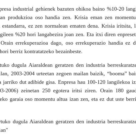
presa industrial gehienek bazuten ohikoa baino %10-­20 lang
eetan produkzioa oso handia zen. Krisia eman zen momentu
 estandarra, ez zen normalean ematen dena. Krisia iritsita, 
ngileen %20 hori langabezira joan zen. Eta itxi diren enprese
. Orain errekuperazioa dago, oso errekuperazio handia ez 
ori berriz kontratatzeko bezainbeste.
rtuko dugula Aiaraldean geratzen den industria berreskuratz
lan, 2003-­2004 urteetan zegoen mailan baizik, “boom­a” ba
 jarriko dut adibide gisa. Enpresa hau 100-­120 langilekoa i
-2006) zeinetan 250 egotera iritsi ziren. Orain 180 gaud
eko garaia oso momentu altua izan zen, eta ez dut uste berr
rtuko dugula Aiaraldean geratzen den industria berreskuratz
lan"