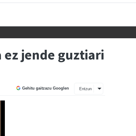
ez jende guztiari
Gehitu gaitzazu Googlen
Entzun