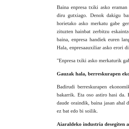
Baina enpresa txiki asko eraman d
diru gutxiago. Denok dakigu ban
horietako asko merkatu gabe ger
zituzten hainbat zerbitzu eskaintz
baina, enpresa handiek euren lang
Hala, enpresa­auxiliar asko erori d
"Enpresa txiki asko merkaturik gab
Gauzak hala, berreskurapen eko
Badirudi berreskurapen ekonomiko
bakarrik. Eta oso astiro hasi da.
daude oraindik, baina jasan ahal 
ez bat edo bi soilik.
Aiaraldeko industria desegiten a