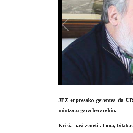
JEZ enpresako gerentea da UR
mintzatu gara berarekin.
Krisia hasi zenetik hona, bilak