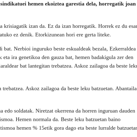
sindikatuei hemen ekoiztea garestia dela, horregatik joan
a krisiagatik izan da. Ez da izan horregatik. Horrek ez du esa
atuko ez denik. Etorkizunean hori ere gerta liteke.
i bat. Nerbioi inguruko beste eskualdeak bezala, Ezkerraldea
ak eta ira genetikoa den gauza bat, hemen badakigula zer den
aiaraldear bat lantegitan trebatzea. Askoz zailagoa da beste lek
an trebatzea. Askoz zailagoa da beste leku batzuetan. Abantaila
ua edo soldatak. Niretzat okerrena da horren inguruan dauden
tismoa. Hemen normala da. Beste leku batzuetan baino
tismoa hemen % 15etik gora dago eta beste lurralde batzueta