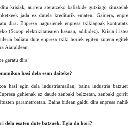
itu krisiak, aurrera ateratzeko baliabide gutxiago zituztela
ketxeek jada ez dutela krediturik ematen. Gainera, enpre
atu dira: Enpresa nagusienek enpresa txikiagoak kontratat
eko (Scoop elektrizitatearen kasuan, adibidez). Krisia iriste
ileria baliatu dute enpresa txiki horiek egiten zutena egite
ira Aiaraldean.
e geratu dira"
nomikoa hasi dela esan daiteke?
a hasi egin dela industria­mailan, baina industria batzue
 Enpresa gehienak ez daude zenbaki beltzetan, zenbaki gorri
dituzten parametroetan. Baina bidean galdu dira enpresa nahi
ri dela esaten dute batzuek. Egia da hori?