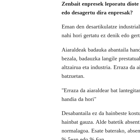
Zenbait enpresek leporatu diote 
edo desagertu dira enpresak?
Eman den desartikulatze industrial
nahi hori gertatu ez denik edo gert
Aiaraldeak badauka abantaila hand
bezala, badauzka langile prestatu
altzairua eta industria. Erraza da 
batzuetan.
"Erraza da aiaraldear bat lantegit
handia da hori"
Desabantaila ez da hainbeste kost
hainbat gauza. Alde batetik absen
normalagoa. Esate baterako, absen
% 5ean edo % 6an.