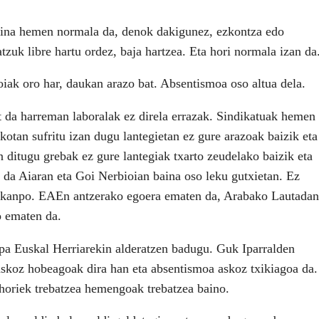
baina hemen normala da, denok dakigunez, ezkontza edo
tzuk libre hartu ordez, baja hartzea. Eta hori normala izan da
oiak oro har, daukan arazo bat. Absentismoa oso altua dela.
 da harreman laboralak ez direla errazak. Sindikatuak hemen
kotan sufritu izan dugu lantegietan ez gure arazoak baizik eta
 ditugu grebak ez gure lantegiak txarto zeudelako baizik eta
 da Aiaran eta Goi Nerbioian baina oso leku gutxietan. Ez
k kanpo. EAEn antzerako egoera ematen da, Arabako Lautadan
o ematen da.
pa Euskal Herriarekin alderatzen badugu. Guk Iparralden
skoz hobeagoak dira han eta absentismoa askoz txikiagoa da.
 horiek trebatzea hemengoak trebatzea baino.