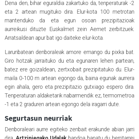
Dena den, bihar eguraldia zakartuko da, tenperaturak -2
eta 2 artean mugituko dira. Elur-kota 100 metrotan
mantenduko da eta egun osoan prezipitazioak
aurreikusi dituzte Euskalmet zein Aemet zerbitzuek.
Arratsaldean apur bat igo daiteke elur-kota.
Larunbatean denboraleak amore emango du pixka bat.
Giro hotzak jarraituko du eta egunaren lehen partean,
batez ere goizaldean, zertxobait prezipitatuko du. Elur-
maila 0-100 m artean egongo da, baina egunak aurrera
egin ahala, gero eta prezipitazio gutxiago espero dira.
Tenperaturan aldaketarik nabarmendik ez, termometroa
-1 eta 2 graduren artean egongo dela iragarri dute.
Segurtasun neurriak
Denboraleari aurre egiteko zenbait erakunde abian jarri
dira.
Artziniegako Udalak
bandoa banatu du herritarrei