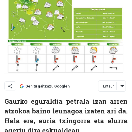
Entzun
Gehitu gaitzazu Googlen
Gaurko eguraldia petrala izan arren
atzokoa baino leunagoa izaten ari da.
Hala ere, euria txingorra eta elurra
agertu dira eskualdean.