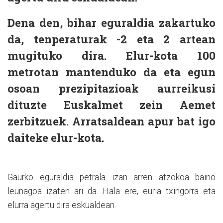
Dena den, bihar eguraldia zakartuko
da, tenperaturak -2 eta 2 artean
mugituko dira. Elur-kota 100
metrotan mantenduko da eta egun
osoan prezipitazioak aurreikusi
dituzte Euskalmet zein Aemet
zerbitzuek. Arratsaldean apur bat igo
daiteke elur-kota.
Gaurko eguraldia petrala izan arren atzokoa baino
leunagoa izaten ari da. Hala ere, euria txingorra eta
elurra agertu dira eskualdean.