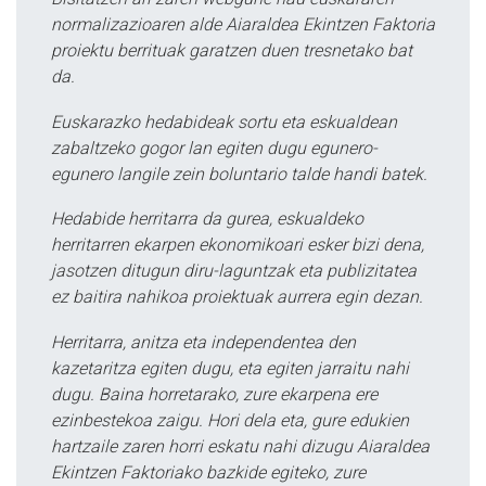
normalizazioaren alde Aiaraldea Ekintzen Faktoria
proiektu berrituak garatzen duen tresnetako bat
da.
Euskarazko hedabideak sortu eta eskualdean
zabaltzeko gogor lan egiten dugu egunero-
egunero langile zein boluntario talde handi batek.
Hedabide herritarra da gurea, eskualdeko
herritarren ekarpen ekonomikoari esker bizi dena,
jasotzen ditugun diru-laguntzak eta publizitatea
ez baitira nahikoa proiektuak aurrera egin dezan.
Herritarra, anitza eta independentea den
kazetaritza egiten dugu, eta egiten jarraitu nahi
dugu. Baina horretarako, zure ekarpena ere
ezinbestekoa zaigu. Hori dela eta, gure edukien
hartzaile zaren horri eskatu nahi dizugu Aiaraldea
Ekintzen Faktoriako bazkide egiteko, zure