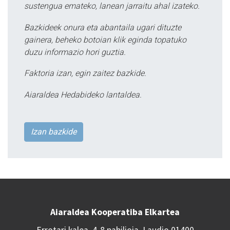
sustengua emateko, lanean jarraitu ahal izateko.
Bazkideek onura eta abantaila ugari dituzte
gainera, beheko botoian klik eginda topatuko
duzu informazio hori guztia.
Faktoria izan, egin zaitez bazkide.
Aiaraldea Hedabideko lantaldea.
Izan bazkide
Aiaraldea Kooperatiba Elkartea