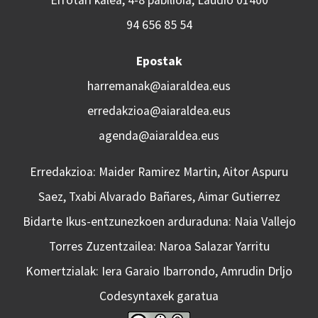
Errotari kalea, 4-8 pabilioia, Laudio 01400
94 656 85 54
Epostak
harremanak@aiaraldea.eus
erredakzioa@aiaraldea.eus
agenda@aiaraldea.eus
Erredakzioa: Maider Ramirez Martin, Aitor Aspuru
Saez, Txabi Alvarado Bañares, Aimar Gutierrez
Bidarte Ikus-entzunezkoen arduraduna: Naia Vallejo
Torres Zuzentzailea: Naroa Salazar Yarritu
Komertzialak: Iera Garaio Ibarrondo, Amrudin Drljo
Codesyntaxek garatua