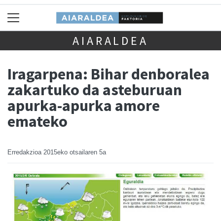
AIARALDEA
Iragarpena: Bihar denboralea
zakartuko da asteburuan
apurka-apurka amore
emateko
Erredakzioa
2015eko otsailaren 5a