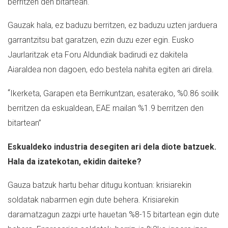
berritzen den bitartean.
Gauzak hala, ez baduzu berritzen, ez baduzu uzten jarduera
garrantzitsu bat garatzen, ezin duzu ezer egin. Eusko
Jaurlaritzak eta Foru Aldundiak badirudi ez dakitela
Aiaraldea non dagoen, edo bestela nahita egiten ari direla.
“
Ikerketa, Garapen eta Berrikuntzan, esaterako, %0.86 soilik
berritzen da eskualdean, EAE mailan %1.9 berritzen den
bitartean”
Eskualdeko industria desegiten ari dela diote batzuek.
Hala da izatekotan, ekidin daiteke?
Gauza batzuk hartu behar ditugu kontuan: krisiarekin
soldatak nabarmen egin dute behera. Krisiarekin
daramatzagun zazpi urte hauetan %8-15 bitartean egin dute