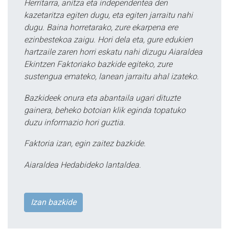
Herritarra, anitza eta independentea den
kazetaritza egiten dugu, eta egiten jarraitu nahi
dugu. Baina horretarako, zure ekarpena ere
ezinbestekoa zaigu. Hori dela eta, gure edukien
hartzaile zaren horri eskatu nahi dizugu Aiaraldea
Ekintzen Faktoriako bazkide egiteko, zure
sustengua emateko, lanean jarraitu ahal izateko.
Bazkideek onura eta abantaila ugari dituzte
gainera, beheko botoian klik eginda topatuko
duzu informazio hori guztia.
Faktoria izan, egin zaitez bazkide.
Aiaraldea Hedabideko lantaldea.
Izan bazkide