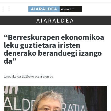
AIARALDEA
“Berreskurapen ekonomikoa
leku guztietara iristen
denerako beranduegi izango
da”
Erredakzioa
2015eko otsailaren 5a