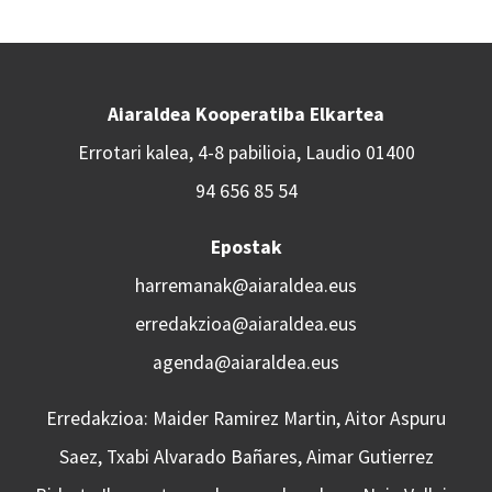
Aiaraldea Kooperatiba Elkartea
Errotari kalea, 4-8 pabilioia, Laudio 01400
94 656 85 54
Epostak
harremanak@aiaraldea.eus
erredakzioa@aiaraldea.eus
agenda@aiaraldea.eus
Erredakzioa: Maider Ramirez Martin, Aitor Aspuru
Saez, Txabi Alvarado Bañares, Aimar Gutierrez