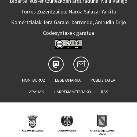
Bidarte Ikus-entzunezkoen arduraduna: Naia Vallejo
Torres Zuzentzailea: Naroa Salazar Yarritu
Komertzialak: Iera Garaio Ibarrondo, Amrudin Drljo
Codesyntaxek garatua
HONI BURUZ
LEGE OHARRA
PUBLIZITATEA
ARAUAK
HARREMANETARAKO
RSS