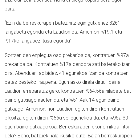
baita.
“
Ezin da berreskurapen batez hitz egin gutxienez 3261
langabetu egonda eta Laudion eta Amurrion %19.1 eta
%17ko langabezi tasa egonda”
Sortzen den enplegua oso prekarioa da, kontratuen %97a
prekarioa da. Kontratuen %17a denbora zati baterako izan
dira. Abenduan, adibidez, 41 egunekoa izan da kontratuen
bataz-besteko iraupena. Egun asko direla dirudi, baina
Laudiori erreparatuz gero, kontratuen %64.56a hilabete bat
baino gutxiago irauten du, eta %51.4ak 14 egun baino
gutxiago. Amurrion, non Laudion egiten diren kontratuen
bikoitza egiten diren, %66a sei egunekoa da, eta %95a 30
egun baino gutxiagokoa. Berreskurapen ekonomikoa iritsi
dela? Beno, batzuek hala ikusiko dute. Baian berreskurapen