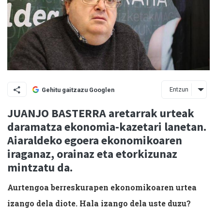
Entzun
Gehitu gaitzazu Googlen
JUANJO BASTERRA aretarrak urteak
daramatza ekonomia-kazetari lanetan.
Aiaraldeko egoera ekonomikoaren
iraganaz, orainaz eta etorkizunaz
mintzatu da.
Aurtengoa berreskurapen ekonomikoaren urtea
izango dela diote. Hala izango dela uste duzu?