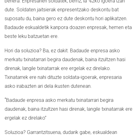
behera. Enpresarien soldatek, berriz, ia %2ko igoera izan
dute. Soldaten jaitsierak enpresentzako deskontu bat
suposatu du, baina gero ez dute deskontu hori aplikatzen.
Badaude eskualdetik kanpora doazen enpresak, hemen eta
beste leku batzuetan ere.
Hori da soluzioa? Ba, ez dakit. Badaude enpresa asko
merkatu txinatarrari begira daudenak, baina itzultzen hasi
direnak, langile txinatarrak ere ergelak ez direlako.
Txinatarrek ere nahi dituzte soldata-igoerak, enpresaria
asko irabazten ari dela ikusten dutenean.
“
Badaude enpresa asko merkatu txinatarrari begira
daudenak, baina itzultzen hasi direnak, langile txinatarrak ere
ergelak ez direlako”
Soluzioa? Garrantzitsuena, dudarik gabe, eskualdean