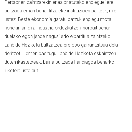
Pertsonen zaintzarekin erlazionatutako enpleguei ere
bultzada eman behar litzaieke instituzioen partetik, nire
ustez. Beste ekonomia garatu batzuk enplegu mota
horiekin ari dira industria ordezkatzen, norbait behar
duelako egon jende nagusi edo elbarritua zaintzeko.
Lanbide Heziketa bultzatzea ere oso garrantzitsua dela
deritzot. Hemen baditugu Lanbide Heziketa eskaintzen
duten ikastetxeak, baina bultzada handiagoa beharko
luketela uste dut.