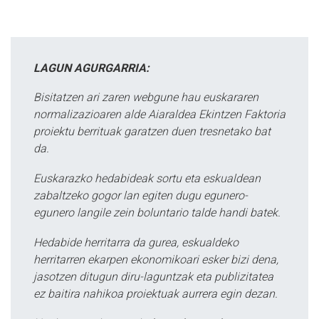
LAGUN AGURGARRIA:
Bisitatzen ari zaren webgune hau euskararen
normalizazioaren alde Aiaraldea Ekintzen Faktoria
proiektu berrituak garatzen duen tresnetako bat
da.
Euskarazko hedabideak sortu eta eskualdean
zabaltzeko gogor lan egiten dugu egunero-
egunero langile zein boluntario talde handi batek.
Hedabide herritarra da gurea, eskualdeko
herritarren ekarpen ekonomikoari esker bizi dena,
jasotzen ditugun diru-laguntzak eta publizitatea
ez baitira nahikoa proiektuak aurrera egin dezan.