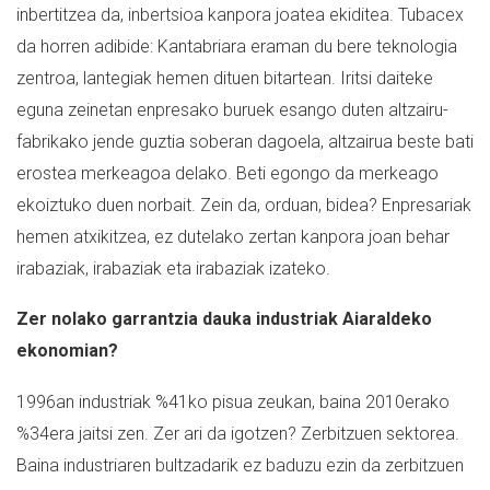
inbertitzea da, inbertsioa kanpora joatea ekiditea. Tubacex
da horren adibide: Kantabriara eraman du bere teknologia
zentroa, lantegiak hemen dituen bitartean. Iritsi daiteke
eguna zeinetan enpresako buruek esango duten altzairu-
fabrikako jende guztia soberan dagoela, altzairua beste bati
erostea merkeagoa delako. Beti egongo da merkeago
ekoiztuko duen norbait. Zein da, orduan, bidea? Enpresariak
hemen atxikitzea, ez dutelako zertan kanpora joan behar
irabaziak, irabaziak eta irabaziak izateko.
Zer nolako garrantzia dauka industriak Aiaraldeko
ekonomian?
1996an industriak %41ko pisua zeukan, baina 2010erako
%34era jaitsi zen. Zer ari da igotzen? Zerbitzuen sektorea.
Baina industriaren bultzadarik ez baduzu ezin da zerbitzuen