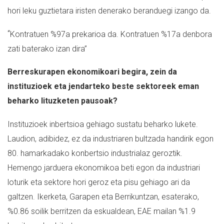
hori leku guztietara iristen denerako beranduegi izango da.
“
Kontratuen %97a prekarioa da. Kontratuen %17a denbora
zati baterako izan dira”
Berreskurapen ekonomikoari begira, zein da
instituzioek eta jendarteko beste sektoreek eman
beharko lituzketen pausoak?
Instituzioek inbertsioa gehiago sustatu beharko lukete.
Laudion, adibidez, ez da industriaren bultzada handirik egon
80. hamarkadako konbertsio industrialaz geroztik.
Hemengo jarduera ekonomikoa beti egon da industriari
loturik eta sektore hori geroz eta pisu gehiago ari da
galtzen. Ikerketa, Garapen eta Berrikuntzan, esaterako,
%0.86 soilik berritzen da eskualdean, EAE mailan %1.9