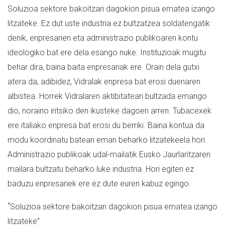
Soluzioa sektore bakoitzari dagokion pisua ematea izango
litzateke. Ez dut uste industria ez bultzatzea soldatengatik
denik, enpresarien eta administrazio publikoaren kontu
ideologiko bat ere dela esango nuke. Instituzioak mugitu
behar dira, baina baita enpresariak ere. Orain dela gutxi
atera da, adibidez, Vidralak enpresa bat erosi duenaren
albistea. Horrek Vidralaren aktibitateari bultzada emango
dio, noraino iritsiko den ikusteke dagoen arren. Tubacexek
ere italiako enpresa bat erosi du berriki. Baina kontua da
modu koordinatu batean eman beharko litzatekeela hori.
Administrazio publikoak udal-mailatik Eusko Jaurlaritzaren
mailara bultzatu beharko luke industria. Hori egiten ez
baduzu enpresariek ere ez dute euren kabuz egingo.
“
Soluzioa sektore bakoitzari dagokion pisua ematea izango
litzateke”