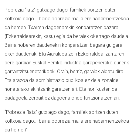
Pobrezia “latz” gutxiago dago, familiek sortzen duten
koltxoia dago... baina pobrezia maila ere nabarmentzekoa
da hemen. Txarren dagoenarekin konparatzen bazara
(Ezkerraldearekin, kasu) egia da beraiek okerrago daudela.
Baina hoberen daudenekin konparatzen bagara gu gara
oker daudenak. Eta Aiaraldea zein Ezkerraldea izan ziren
bere garaian Euskal Herriko industria garapenerako gunerik
garrantzitsuenetarikoak. Orain, berriz, garaiak aldatu dira.
Eta arazoa da administrazio publikoa ez dela zonalde
honetarako ekintzarik garatzen ari. Eta hor ikusten da
badagoela zerbait ez dagoena ondo funtzionatzen ari.
“
Pobrezia “latz” gutxiago dago, familiek sortzen duten
koltxoia dago... baina pobrezia maila ere nabarmentzekoa
da hemen”