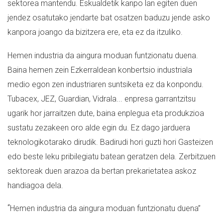
sektorea mantendu. Eskualdetik kanpo lan egiten duen
jendez osatutako jendarte bat osatzen baduzu jende asko
kanpora joango da bizitzera ere, eta ez da itzuliko.
Hemen industria da aingura moduan funtzionatu duena.
Baina hemen zein Ezkerraldean konbertsio industriala
medio egon zen industriaren suntsiketa ez da konpondu.
Tubacex, JEZ, Guardian, Vidrala... enpresa garrantzitsu
ugarik hor jarraitzen dute, baina enplegua eta produkzioa
sustatu zezakeen oro alde egin du. Ez dago jarduera
teknologikotarako dirudik. Badirudi hori guzti hori Gasteizen
edo beste leku pribilegiatu batean geratzen dela. Zerbitzuen
sektoreak duen arazoa da bertan prekarietatea askoz
handiagoa dela.
“
Hemen industria da aingura moduan funtzionatu duena”