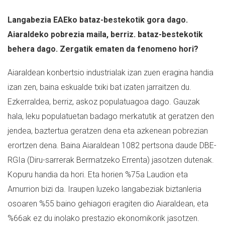
Langabezia EAEko bataz-bestekotik gora dago.
Aiaraldeko pobrezia maila, berriz. bataz-bestekotik
behera dago. Zergatik ematen da fenomeno hori?
Aiaraldean konbertsio industrialak izan zuen eragina handia
izan zen, baina eskualde txiki bat izaten jarraitzen du.
Ezkerraldea, berriz, askoz populatuagoa dago. Gauzak
hala, leku populatuetan badago merkatutik at geratzen den
jendea, baztertua geratzen dena eta azkenean pobrezian
erortzen dena. Baina Aiaraldean 1082 pertsona daude DBE-
RGIa (Diru-sarrerak Bermatzeko Errenta) jasotzen dutenak.
Kopuru handia da hori. Eta horien %75a Laudion eta
Amurrion bizi da. Iraupen luzeko langabeziak biztanleria
osoaren %55 baino gehiagori eragiten dio Aiaraldean, eta
%66ak ez du inolako prestazio ekonomikorik jasotzen.