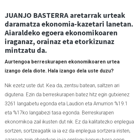
JUANJO BASTERRA aretarrak urteak
daramatza ekonomia-kazetari lanetan.
Aiaraldeko egoera ekonomikoaren
iraganaz, orainaz eta etorkizunaz
mintzatu da.
Aurtengoa berreskurapen ekonomikoaren urtea
izango dela diote. Hala izango dela uste duzu?
Nik ezetz uste dut. Kea da, zentsu batean, saltzen ari
digutena. Ezin da berreskurapen batez hitz egin gutxienez
3261 langabetu egonda eta Laudion eta Amurrion %19.1
eta %17ko langabezi tasa egonda. Berreskurapen
ekonomikoa zail ikusten dut nik. Ez da kalitatezko enplegua
sortzen, sortzeagatik ia ia ez da enplegua sortzera iristen,
azaroan zein abenduan ia-ia enplegu kopuru bera egon