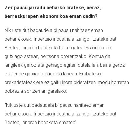
Zer pausu jarraitu beharko lirateke, beraz,
berreskurapen ekonomikoa eman dadin?
Nik uste dut badaudela bi pausu nahitaez eman
beharrekoak. Inbertsio industriala izango litzateke bat.
Bestea, lanaren banaketa bat ematea: 35 ordu edo
gutxiago astean, pertsona ororentzako. Kontua da
langileek geroz eta gehiago egiten dutela lan, baina geroz
eta jende gutxiago dagoela lanean. Erabateko
prekarietateak ere ez gaitu inora bideratzen, modu horretan
pobrezia sortzen ari garelako.
“
Nik uste dut badaudela bi pausu nahitaez eman
beharrekoak. Inbertsio industriala izango litzateke bat.
Bestea, lanaren banaketa ematea”