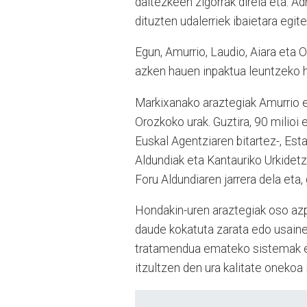
daitezkeen zigorrak direla eta. A
dituzten udalerriek ibaietara egi
Egun, Amurrio, Laudio, Aiara eta O
azken hauen inpaktua leuntzeko ho
Markixanako araztegiak Amurrio e
Orozkoko urak. Guztira, 90 milioi
Euskal Agentziaren bitartez-, Est
Aldundiak eta Kantauriko Urkidetz
Foru Aldundiaren jarrera dela eta
Hondakin-uren araztegiak oso azpi
daude kokatuta zarata edo usainek
tratamendua emateko sistemak erab
itzultzen den ura kalitate onekoa