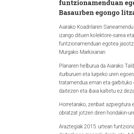
funtzionamenduan egot
Basaurben egongo litz
Aiarako Koadrilaren Saneamendu e
izango dituen kolektore-sarea et
funtzionamenduan egotea jasotze
Murgako Markixanan.
Planaren helburua da Aiarako Tald
iturburuen eta lurpeko uren egoer
tratamendua eman eta garbituko di
daitezen eta ibaia kaltetu ez dez
Horretarako, zenbait azpiegitura e
obratzat jotzen diren hondakin-ure
Araztegiak 2015. urtean funtzion