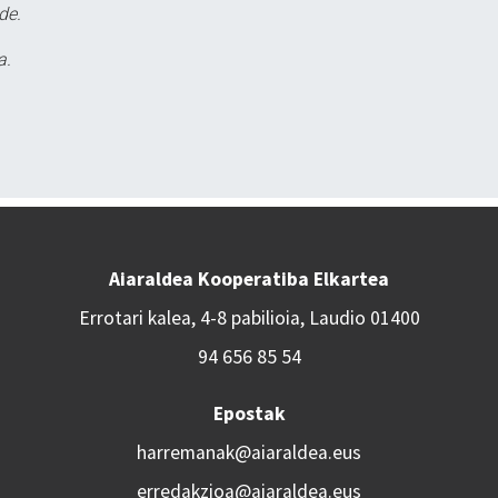
de.
a.
Aiaraldea Kooperatiba Elkartea
Errotari kalea, 4-8 pabilioia, Laudio 01400
94 656 85 54
Epostak
harremanak@aiaraldea.eus
erredakzioa@aiaraldea.eus