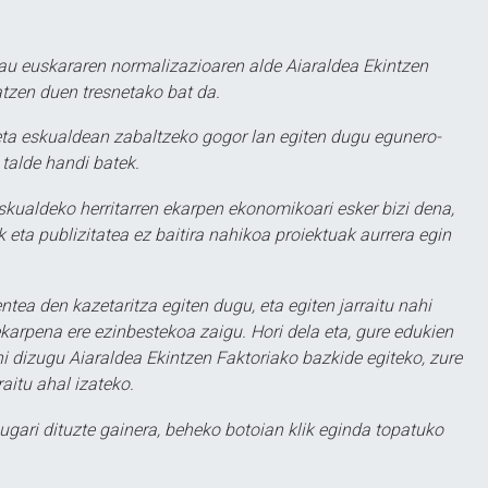
au euskararen normalizazioaren alde Aiaraldea Ekintzen
atzen duen tresnetako bat da.
ta eskualdean zabaltzeko gogor lan egiten dugu egunero-
 talde handi batek.
eskualdeko herritarren ekarpen ekonomikoari esker bizi dena,
 eta publizitatea ez baitira nahikoa proiektuak aurrera egin
ntea den kazetaritza egiten dugu, eta egiten jarraitu nahi
karpena ere ezinbestekoa zaigu. Hori dela eta, gure edukien
hi dizugu Aiaraldea Ekintzen Faktoriako bazkide egiteko, zure
aitu ahal izateko.
ugari dituzte gainera, beheko botoian klik eginda topatuko