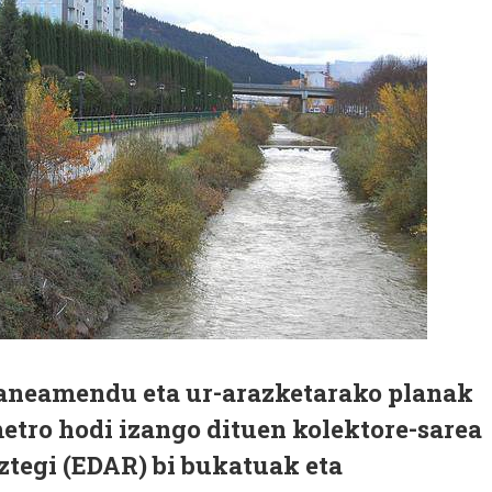
Saneamendu eta ur-arazketarako planak
etro hodi izango dituen kolektore-sarea
ztegi (EDAR) bi bukatuak eta