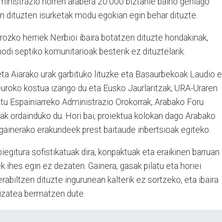
dministrazio horren arabera 20.000 biztanle baino gehiago
ten dituzten isurketak modu egokian egin behar dituzte.
rozko herriek Nerbioi ibaira botatzen dituzte hondakinak,
di septiko komunitarioak besterik ez dituztelarik.
ta Aiarako urak garbituko lituzke eta Basaurbekoak Laudio e
 euroko kostua izango du eta Eusko Jaurlaritzak, URA-Uraren
atu Espainiarreko Administrazio Orokorrak, Arabako Foru
ak ordainduko du. Hori bai, proiektua kolokan dago Arabako
, gainerako erakundeek prest baitaude inbertsioak egiteko.
egitura sofistikatuak dira, konpaktuak eta eraikinen barruan
 ihes egin ez dezaten. Gainera, gasak pilatu eta horiei
iltzen dituzte ingurunean kalterik ez sortzeko, eta ibaira
 izatea bermatzen dute.