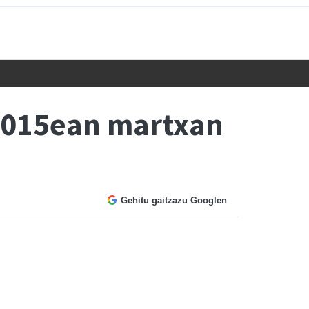
 2015ean martxan
Gehitu gaitzazu Googlen