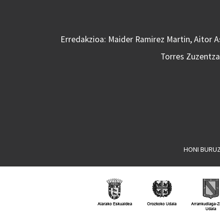
Erredakzioa: Maider Ramirez Martin, Aitor 
Torres Zuzentzai
HONI BURU