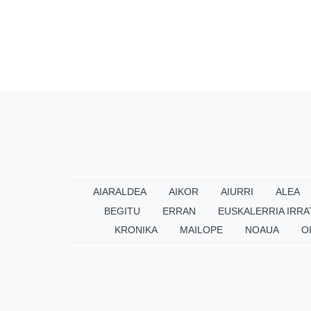
AIARALDEA
AIKOR
AIURRI
ALEA
BEGITU
ERRAN
EUSKALERRIA IRRA
KRONIKA
MAILOPE
NOAUA
O