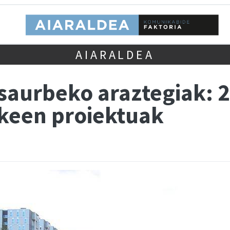
AIARALDEA
saurbeko araztegiak:
ekeen proiektuak