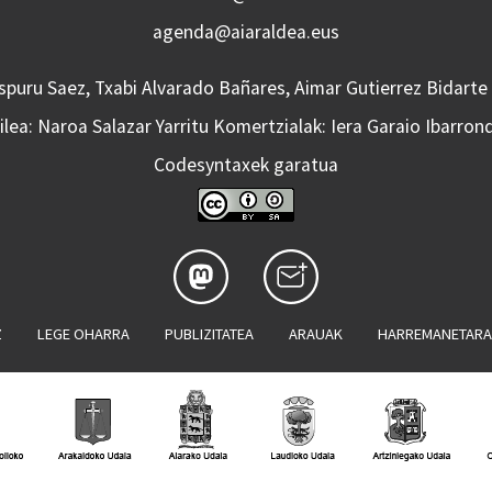
agenda@aiaraldea.eus
Aspuru Saez, Txabi Alvarado Bañares, Aimar Gutierrez Bidarte
lea: Naroa Salazar Yarritu Komertzialak: Iera Garaio Ibarron
Codesyntaxek garatua
Z
LEGE OHARRA
PUBLIZITATEA
ARAUAK
HARREMANETAR