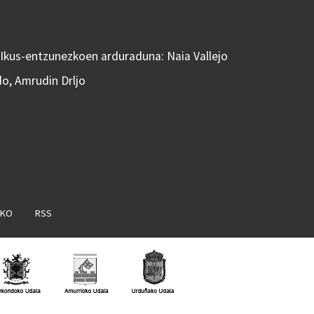
 Ikus-entzunezkoen arduraduna: Naia Vallejo
do, Amrudin Drljo
AKO
RSS