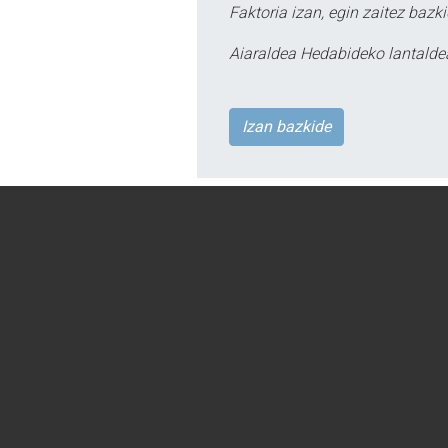
Faktoria izan, egin zaitez bazki
Aiaraldea Hedabideko lantalde
Izan bazkide