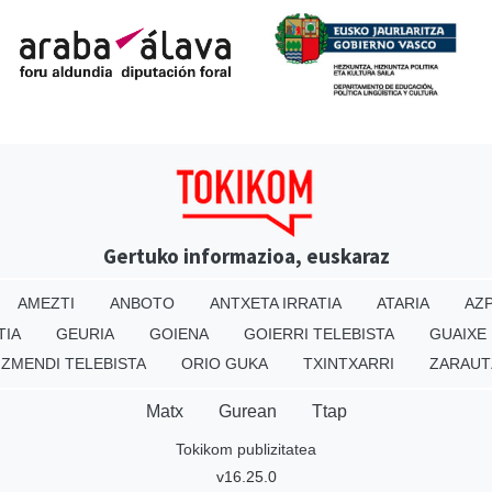
Gertuko informazioa, euskaraz
AMEZTI
ANBOTO
ANTXETA IRRATIA
ATARIA
AZP
TIA
GEURIA
GOIENA
GOIERRI TELEBISTA
GUAIXE
IZMENDI TELEBISTA
ORIO GUKA
TXINTXARRI
ZARAUT
Matx
Gurean
Ttap
Tokikom publizitatea
v16.25.0