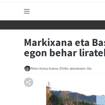
Markixana eta Ba
egon behar lirat
Miren Ayesa Aranoa
2014ko abenduaren 16a