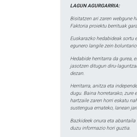
LAGUN AGURGARRIA:
Bisitatzen ari zaren webgune h
Faktoria proiektu berrituak gar
Euskarazko hedabideak sortu e
egunero langile zein boluntario
Hedabide herritarra da gurea, 
jasotzen ditugun diru-laguntzak
dezan.
Herritarra, anitza eta independe
dugu. Baina horretarako, zure e
hartzaile zaren horri eskatu na
sustengua emateko, lanean jarr
Bazkideek onura eta abantaila 
duzu informazio hori guztia.