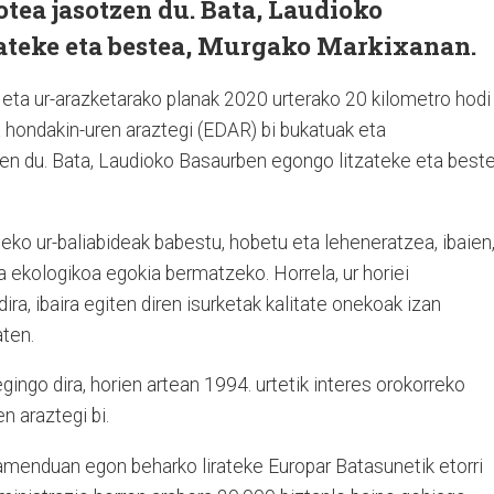
ea jasotzen du. Bata, Laudioko
ateke eta bestea, Murgako Markixanan.
ta ur-arazketarako planak 2020 urterako 20 kilometro hodi
a hondakin-uren araztegi (EDAR) bi bukatuak eta
n du. Bata, Laudioko Basaurben egongo litzateke eta beste
eko ur-baliabideak babestu, hobetu eta leheneratzea, ibaien
a ekologikoa egokia bermatzeko. Horrela, ur horiei
ra, ibaira egiten diren isurketak kalitate onekoak izan
aten.
gingo dira, horien artean 1994. urtetik interes orokorreko
n araztegi bi.
amenduan egon beharko lirateke Europar Batasunetik etorri