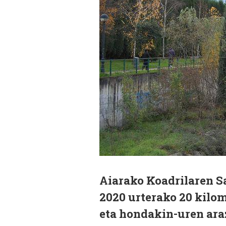
Aiarako Koadrilaren 
2020 urterako 20 kilom
eta hondakin-uren ara