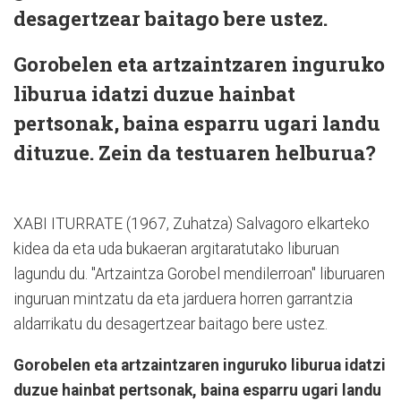
desagertzear baitago bere ustez.
Gorobelen eta artzaintzaren inguruko
liburua idatzi duzue hainbat
pertsonak, baina esparru ugari landu
dituzue. Zein da testuaren helburua?
XABI ITURRATE (1967, Zuhatza) Salvagoro elkarteko
kidea da eta uda bukaeran argitaratutako liburuan
lagundu du. "Artzaintza Gorobel mendilerroan" liburuaren
inguruan mintzatu da eta jarduera horren garrantzia
aldarrikatu du desagertzear baitago bere ustez.
Gorobelen eta artzaintzaren inguruko liburua idatzi
duzue hainbat pertsonak, baina esparru ugari landu