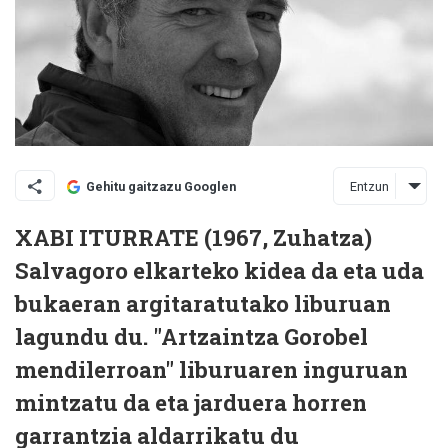
Entzun
Gehitu gaitzazu Googlen
XABI ITURRATE (1967, Zuhatza)
Salvagoro elkarteko kidea da eta uda
bukaeran argitaratutako liburuan
lagundu du. "Artzaintza Gorobel
mendilerroan" liburuaren inguruan
mintzatu da eta jarduera horren
garrantzia aldarrikatu du