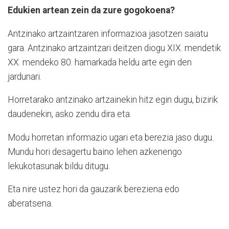
Edukien artean zein da zure gogokoena?
Antzinako artzaintzaren informazioa jasotzen saiatu
gara. Antzinako artzaintzari deitzen diogu XIX. mendetik
XX. mendeko 80. hamarkada heldu arte egin den
jardunari.
Horretarako antzinako artzainekin hitz egin dugu, bizirik
daudenekin, asko zendu dira eta.
Modu horretan informazio ugari eta berezia jaso dugu.
Mundu hori desagertu baino lehen azkenengo
lekukotasunak bildu ditugu.
Eta nire ustez hori da gauzarik bereziena edo
aberatsena.