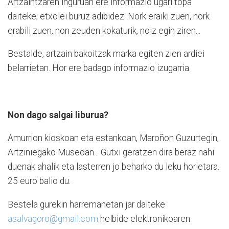
Artzaintzaren inguruan ere informazio ugari topa
daiteke; etxolei buruz adibidez. Nork eraiki zuen, nork
erabili zuen, non zeuden kokaturik, noiz egin ziren...
Bestalde, artzain bakoitzak marka egiten zien ardiei
belarrietan. Hor ere badago informazio izugarria.
Non dago salgai liburua?
Amurrion kioskoan eta estankoan, Maroñon Guzurtegin,
Artziniegako Museoan... Gutxi geratzen dira beraz nahi
duenak ahalik eta lasterren jo beharko du leku horietara.
25 euro balio du.
Bestela gurekin harremanetan jar daiteke
asalvagoro@gmail.com
helbide elektronikoaren