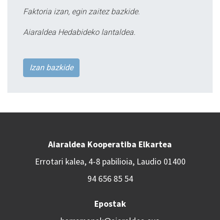
Faktoria izan, egin zaitez bazkide.
Aiaraldea Hedabideko lantaldea.
Izan bazkide
Aiaraldea Kooperatiba Elkartea
Errotari kalea, 4-8 pabilioia, Laudio 01400
94 656 85 54
Epostak