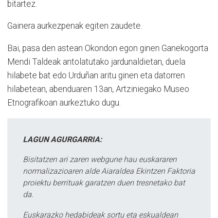
bitartez.
Gainera aurkezpenak egiten zaudete.
Bai, pasa den astean Okondon egon ginen Ganekogorta
Mendi Taldeak antolatutako jardunaldietan, duela
hilabete bat edo Urduñan aritu ginen eta datorren
hilabetean, abenduaren 13an, Artziniegako Museo
Etnografikoan aurkeztuko dugu.
LAGUN AGURGARRIA:
Bisitatzen ari zaren webgune hau euskararen
normalizazioaren alde Aiaraldea Ekintzen Faktoria
proiektu berrituak garatzen duen tresnetako bat
da.
Euskarazko hedabideak sortu eta eskualdean