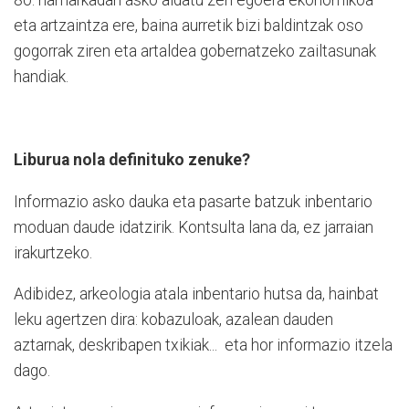
eta artzaintza ere, baina aurretik bizi baldintzak oso
gogorrak ziren eta artaldea gobernatzeko zailtasunak
handiak.
Liburua nola definituko zenuke?
Informazio asko dauka eta pasarte batzuk inbentario
moduan daude idatzirik. Kontsulta lana da, ez jarraian
irakurtzeko.
Adibidez, arkeologia atala inbentario hutsa da, hainbat
leku agertzen dira: kobazuloak, azalean dauden
aztarnak, deskribapen txikiak... eta hor informazio itzela
dago.