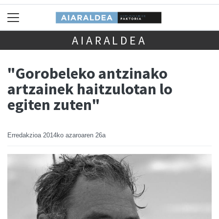
AIARALDEA
"Gorobeleko antzinako
artzainek haitzulotan lo
egiten zuten"
Erredakzioa
2014ko azaroaren 26a