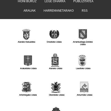
HONI BURUZ
LEGE OHARRA
PUBLIZITATEA
ARAUAK
HARREMANETARAKO
RSS