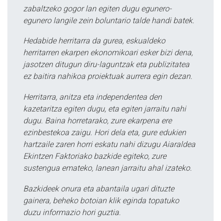
zabaltzeko gogor lan egiten dugu egunero-
egunero langile zein boluntario talde handi batek.
Hedabide herritarra da gurea, eskualdeko
herritarren ekarpen ekonomikoari esker bizi dena,
jasotzen ditugun diru-laguntzak eta publizitatea
ez baitira nahikoa proiektuak aurrera egin dezan.
Herritarra, anitza eta independentea den
kazetaritza egiten dugu, eta egiten jarraitu nahi
dugu. Baina horretarako, zure ekarpena ere
ezinbestekoa zaigu. Hori dela eta, gure edukien
hartzaile zaren horri eskatu nahi dizugu Aiaraldea
Ekintzen Faktoriako bazkide egiteko, zure
sustengua emateko, lanean jarraitu ahal izateko.
Bazkideek onura eta abantaila ugari dituzte
gainera, beheko botoian klik eginda topatuko
duzu informazio hori guztia.