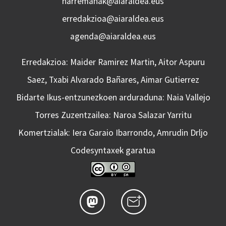
harremanak@aiaraldea.eus
erredakzioa@aiaraldea.eus
agenda@aiaraldea.eus
Erredakzioa: Maider Ramirez Martin, Aitor Aspuru
Saez, Txabi Alvarado Bañares, Aimar Gutierrez
Bidarte Ikus-entzunezkoen arduraduna: Naia Vallejo
Torres Zuzentzailea: Naroa Salazar Yarritu
Komertzialak: Iera Garaio Ibarrondo, Amrudin Drljo
Codesyntaxek garatua