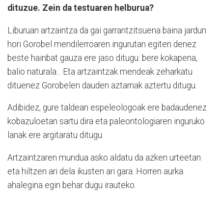
dituzue. Zein da testuaren helburua?
Liburuan artzaintza da gai garrantzitsuena baina jardun
hori Gorobel mendilerroaren ingurutan egiten denez
beste hainbat gauza ere jaso ditugu: bere kokapena,
balio naturala... Eta artzaintzak mendeak zeharkatu
dituenez Gorobelen dauden aztarnak aztertu ditugu.
Adibidez, gure taldean espeleologoak ere badaudenez
kobazuloetan sartu dira eta paleontologiaren inguruko
lanak ere argitaratu ditugu.
Artzaintzaren mundua asko aldatu da azken urteetan
eta hiltzen ari dela ikusten ari gara. Horren aurka
ahalegina egin behar dugu irauteko.