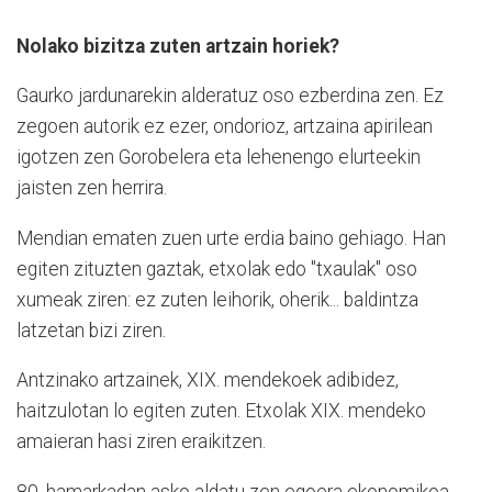
Nolako bizitza zuten artzain horiek?
Gaurko jardunarekin alderatuz oso ezberdina zen. Ez
zegoen autorik ez ezer, ondorioz, artzaina apirilean
igotzen zen Gorobelera eta lehenengo elurteekin
jaisten zen herrira.
Mendian ematen zuen urte erdia baino gehiago. Han
egiten zituzten gaztak, etxolak edo "txaulak" oso
xumeak ziren: ez zuten leihorik, oherik... baldintza
latzetan bizi ziren.
Antzinako artzainek, XIX. mendekoek adibidez,
haitzulotan lo egiten zuten. Etxolak XIX. mendeko
amaieran hasi ziren eraikitzen.
80. hamarkadan asko aldatu zen egoera ekonomikoa