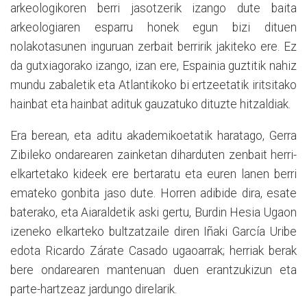
arkeologikoren berri jasotzerik izango dute baita
arkeologiaren esparru honek egun bizi dituen
nolakotasunen inguruan zerbait berririk jakiteko ere. Ez
da gutxiagorako izango, izan ere, Espainia guztitik nahiz
mundu zabaletik eta Atlantikoko bi ertzeetatik iritsitako
hainbat eta hainbat adituk gauzatuko dituzte hitzaldiak.
Era berean, eta aditu akademikoetatik haratago, Gerra
Zibileko ondarearen zainketan diharduten zenbait herri-
elkartetako kideek ere bertaratu eta euren lanen berri
emateko gonbita jaso dute. Horren adibide dira, esate
baterako, eta Aiaraldetik aski gertu, Burdin Hesia Ugaon
izeneko elkarteko bultzatzaile diren Iñaki García Uribe
edota Ricardo Zárate Casado ugaoarrak; herriak berak
bere ondarearen mantenuan duen erantzukizun eta
parte-hartzeaz jardungo direlarik.