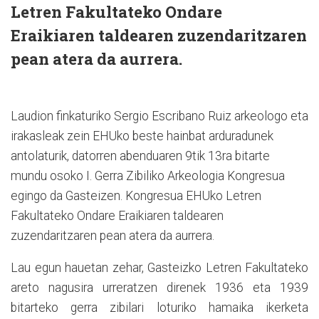
Letren Fakultateko Ondare
Eraikiaren taldearen zuzendaritzaren
pean atera da aurrera.
Laudion finkaturiko Sergio Escribano Ruiz arkeologo eta
irakasleak zein EHUko beste hainbat arduradunek
antolaturik, datorren abenduaren 9tik 13ra bitarte
mundu osoko I. Gerra Zibiliko Arkeologia Kongresua
egingo da Gasteizen. Kongresua EHUko Letren
Fakultateko Ondare Eraikiaren taldearen
zuzendaritzaren pean atera da aurrera.
Lau egun hauetan zehar, Gasteizko Letren Fakultateko
areto nagusira urreratzen direnek 1936 eta 1939
bitarteko gerra zibilari loturiko hamaika ikerketa