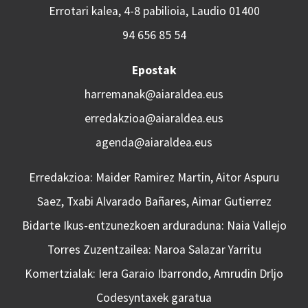
Errotari kalea, 4-8 pabilioia, Laudio 01400
94 656 85 54
Epostak
harremanak@aiaraldea.eus
erredakzioa@aiaraldea.eus
agenda@aiaraldea.eus
Erredakzioa: Maider Ramirez Martin, Aitor Aspuru
Saez, Txabi Alvarado Bañares, Aimar Gutierrez
Bidarte Ikus-entzunezkoen arduraduna: Naia Vallejo
Torres Zuzentzailea: Naroa Salazar Yarritu
Komertzialak: Iera Garaio Ibarrondo, Amrudin Drljo
Codesyntaxek garatua