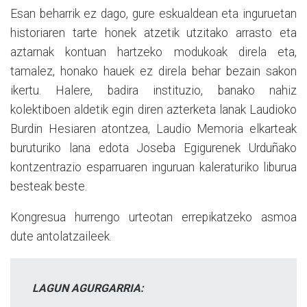
Esan beharrik ez dago, gure eskualdean eta inguruetan
historiaren tarte honek atzetik utzitako arrasto eta
aztarnak kontuan hartzeko modukoak direla eta,
tamalez, honako hauek ez direla behar bezain sakon
ikertu. Halere, badira instituzio, banako nahiz
kolektiboen aldetik egin diren azterketa lanak Laudioko
Burdin Hesiaren atontzea, Laudio Memoria elkarteak
buruturiko lana edota Joseba Egigurenek Urduñako
kontzentrazio esparruaren inguruan kaleraturiko liburua
besteak beste.
Kongresua hurrengo urteotan errepikatzeko asmoa
dute antolatzaileek.
LAGUN AGURGARRIA: