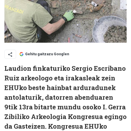
Gehitu gaitzazu Googlen
Laudion finkaturiko Sergio Escribano
Ruiz arkeologo eta irakasleak zein
EHUko beste hainbat arduradunek
antolaturik, datorren abenduaren
9tik 13ra bitarte mundu osoko I. Gerra
Zibiliko Arkeologia Kongresua egingo
da Gasteizen. Kongresua EHUko