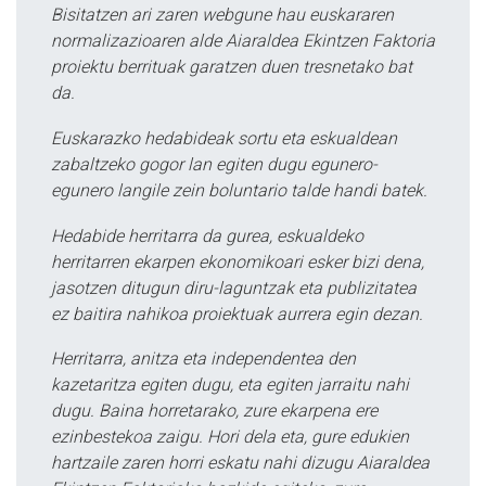
Bisitatzen ari zaren webgune hau euskararen
normalizazioaren alde Aiaraldea Ekintzen Faktoria
proiektu berrituak garatzen duen tresnetako bat
da.
Euskarazko hedabideak sortu eta eskualdean
zabaltzeko gogor lan egiten dugu egunero-
egunero langile zein boluntario talde handi batek.
Hedabide herritarra da gurea, eskualdeko
herritarren ekarpen ekonomikoari esker bizi dena,
jasotzen ditugun diru-laguntzak eta publizitatea
ez baitira nahikoa proiektuak aurrera egin dezan.
Herritarra, anitza eta independentea den
kazetaritza egiten dugu, eta egiten jarraitu nahi
dugu. Baina horretarako, zure ekarpena ere
ezinbestekoa zaigu. Hori dela eta, gure edukien
hartzaile zaren horri eskatu nahi dizugu Aiaraldea