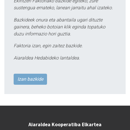
Ekintzen Faktoriako bazkide egiteko, zure
sustengua emateko, lanean jarraitu ahal izateko.
Bazkideek onura eta abantaila ugari dituzte
gainera, beheko botoian klik eginda topatuko
duzu informazio hori guztia.
Faktoria izan, egin zaitez bazkide.
Aiaraldea Hedabideko lantaldea.
Izan bazkide
Aiaraldea Kooperatiba Elkartea