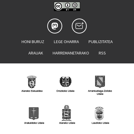
HONI BURUZ
LEGE OHARRA
PUBLIZITATEA
ARAUAK
HARREMANETARAKO
RSS