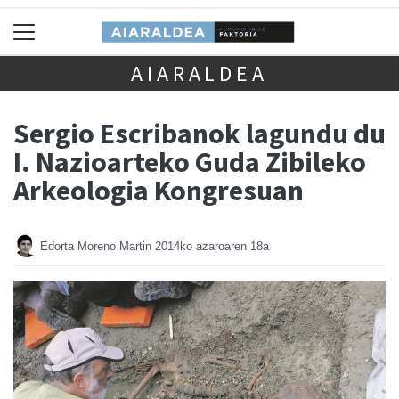
AIARALDEA
Sergio Escribanok lagundu du
I. Nazioarteko Guda Zibileko
Arkeologia Kongresuan
Edorta Moreno Martin
2014ko azaroaren 18a