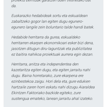
proiektu berrituak garatzen duen tresnetako bat
da.
Euskarazko hedabideak sortu eta eskualdean
zabaltzeko gogor lan egiten dugu egunero-
egunero langile zein boluntario talde handi batek.
Hedabide herritarra da gurea, eskualdeko
herritarren ekarpen ekonomikoari esker bizi dena,
jasotzen ditugun diru-laguntzak eta publizitatea
ez baitira nahikoa proiektuak aurrera egin dezan.
Herritarra, anitza eta independentea den
kazetaritza egiten dugu, eta egiten jarraitu nahi
dugu. Baina horretarako, zure ekarpena ere
ezinbestekoa zaigu. Hori dela eta, gure edukien
hartzaile zaren horri eskatu nahi dizugu Aiaraldea
Ekintzen Faktoriako bazkide egiteko, zure
sustengua emateko, lanean jarraitu ahal izateko.