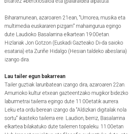
bitartez #bertxiosaioa eta @aiaraldea aipatuta.
Biharamunean, azaroaren 21ean, "Umorea, musika eta
multimedia euskararen pizgarri" mahaingurua egingo
dute Laudioko Basalarrina elkartean 19:00etan.
Hizlariak Jon Gotzon (Euskadi Gazteako Di-da saioko
esataria) eta Zuriñe Hidalgo (Hesian taldeko abeslaria)
izango dira.
Lau tailer egun bakarrean
Tailer guztiak larunbatean izango dira, azaroaren 22an.
Amurrioko kultur etxean gazteentzako mugikor bidezko
laburmetrai tailerra egingo dute 11:00etatik aurrera.
Leku eta ordu berean izango da "Aldizkari digitalak nola
sortu" ikasteko tailerra ere. Laudion, berriz, Basalarrina
elkartea bilakatuko dute tailerren topaleku. 11:00etan