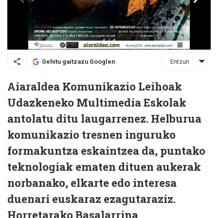
Entzun
Gehitu gaitzazu Googlen
Aiaraldea Komunikazio Leihoak
Udazkeneko Multimedia Eskolak
antolatu ditu laugarrenez. Helburua
komunikazio tresnen inguruko
formakuntza eskaintzea da, puntako
teknologiak ematen dituen aukerak
norbanako, elkarte edo interesa
duenari euskaraz ezagutaraziz.
Horretarako Basalarrina