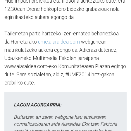
Hub Impact proiektua eta filosofia aurkeztuko dute, eta
12:30ean Drone helikoptero bidezko grabazioak nola
egin ikasteko aukera egongo da.
Tailerretan parte hartzeko izen-ematea beharrezkoa
da.Horretarako
ume.aiaraldea.com
webgunean
matrikulatzeko aukera egongo da. Adierazi dutenez,
Udazkeneko Multimedia Eskolen jarraipena
www.aiaraldea.com-eko Komunitatearen Plazan egingo
dute. Sare sozialetan, aldiz, #UME2014 hitz-gakoa
erabiliko dute.
LAGUN AGURGARRIA:
Bisitatzen ari zaren webgune hau euskararen
normalizazioaren alde Aiaraldea Ekintzen Faktoria