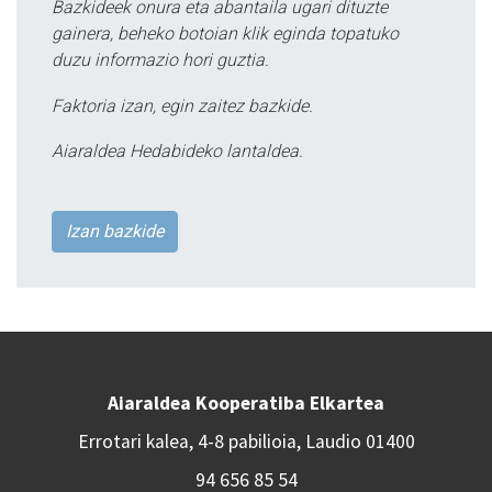
Bazkideek onura eta abantaila ugari dituzte
gainera, beheko botoian klik eginda topatuko
duzu informazio hori guztia.
Faktoria izan, egin zaitez bazkide.
Aiaraldea Hedabideko lantaldea.
Izan bazkide
Aiaraldea Kooperatiba Elkartea
Errotari kalea, 4-8 pabilioia, Laudio 01400
94 656 85 54