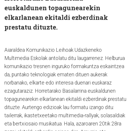
euskaldunen topagunearekin
elkarlanean ekitaldi ezberdinak
prestatu dituzte.
Aiaraldea Komunikazio Leihoak Udazkeneko
Multimedia Eskolak antolatu ditu laugarrenez. Helburua
komunikazio tresnen inguruko formakuntza eskaintzea
da, puntako teknologiak ematen dituen aukerak
norbanako, elkarte edo interesa duenari euskaraz
ezagutaraziz. Horretarako Basalarrina euskaldunen
topagunearekin elkarlanean ekitaldi ezberdinak prestatu
dituzte. Aurtengo edizioak lau formatu izango ditu:
tailerrak, ikastetxeetako multimedia-rallyak, solasaldiak
eta bertxiosaio musikatua. Hala, azaroaren 20tik 28ra