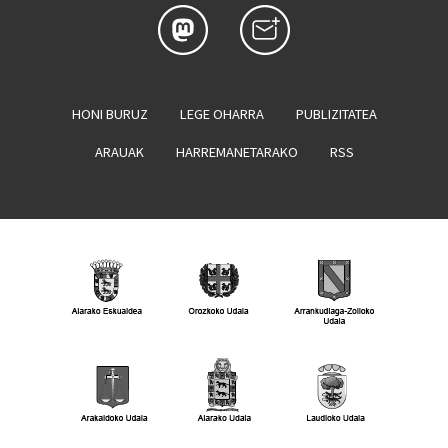
HONI BURUZ
LEGE OHARRA
PUBLIZITATEA
ARAUAK
HARREMANETARAKO
RSS