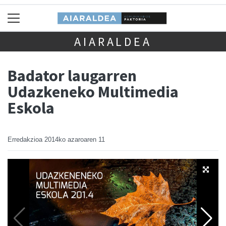
AIARALDEA
Badator laugarren
Udazkeneko Multimedia
Eskola
Erredakzioa
2014ko azaroaren 11