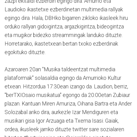
zazpi ekitaldi ezberdin egingo dira. Amurrio eta
Laudioko ikastetxe ezberdinetan multimedia rallyak
egingo dira. Hala, DBHko bigarren zikloko ikasleek hiru
orduko rallyan gidoigintza, argazkigintza, bideogintza
eta mugikor bidezko streammingak landuko dituzte.
Horretarako, ikastetxean bertan txoko ezberdinak
egokituko dituzte.
Azaroaren 20an "Musika taldeentzat multimedia
plataformak" solasaldia egingo da Amurrioko Kultur
etxean. Hitzordua 17:30ean izango da. Laudion, berriz,
"berTXIOsaio musikatua" egongo da 20:00etan Zubiaur
plazan. Kantuan Miren Amuriza, Oihana Bartra eta Ander
Solozabal ariko dira, aurkezle Izar Mendiguren eta
musikari gisa Igor Arzuaga eta Txema Isasi. Gaiak,
ordea, ikusleek jarriko dituzte twitter sare sozialaren