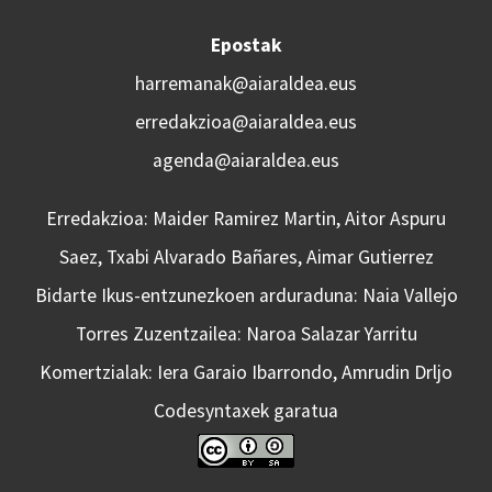
Epostak
harremanak@aiaraldea.eus
erredakzioa@aiaraldea.eus
agenda@aiaraldea.eus
Erredakzioa: Maider Ramirez Martin, Aitor Aspuru
Saez, Txabi Alvarado Bañares, Aimar Gutierrez
Bidarte Ikus-entzunezkoen arduraduna: Naia Vallejo
Torres Zuzentzailea: Naroa Salazar Yarritu
Komertzialak: Iera Garaio Ibarrondo, Amrudin Drljo
Codesyntaxek garatua