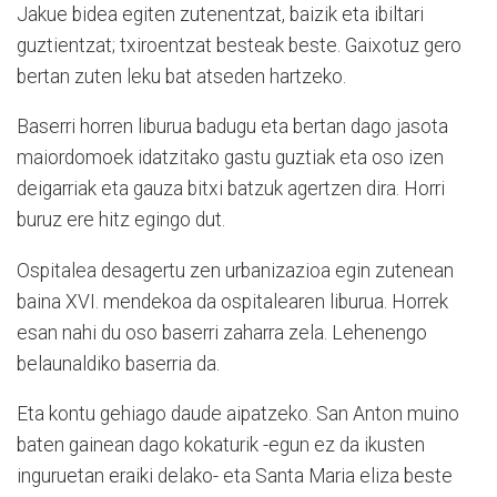
Jakue bidea egiten zutenentzat, baizik eta ibiltari
guztientzat; txiroentzat besteak beste. Gaixotuz gero
bertan zuten leku bat atseden hartzeko.
Baserri horren liburua badugu eta bertan dago jasota
maiordomoek idatzitako gastu guztiak eta oso izen
deigarriak eta gauza bitxi batzuk agertzen dira. Horri
buruz ere hitz egingo dut.
Ospitalea desagertu zen urbanizazioa egin zutenean
baina XVI. mendekoa da ospitalearen liburua. Horrek
esan nahi du oso baserri zaharra zela. Lehenengo
belaunaldiko baserria da.
Eta kontu gehiago daude aipatzeko. San Anton muino
baten gainean dago kokaturik -egun ez da ikusten
inguruetan eraiki delako- eta Santa Maria eliza beste