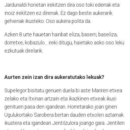
Jardunaldi horietan irekitzen dira oso toki ederrak eta
inoiz irekitzen ez direnak. Ez dago beste aukerarik
gehienak ikusteko. Oso aukera polita da.
Azken 8 urte hauetan hainbat eliza, baserri, baseliza,
dorretxe, kobazulo... ireki ditugu, haietako asko oso leku
ezkutuak direlarik.
Aurten zein izan dira aukeratutako lekuak?
Supelegor bisitatu genuen duela bi aste Mariren etxea
zelako eta Itxinan artzain eta ikazkinen etxeak ikusi
genituen pasa den igandean. Horretarako joan ginen
Ugulukortako Sarobera bertan dauden etxolen aztarnak
ikustera eta igandean Jentilzulora joango gara. Jentilen