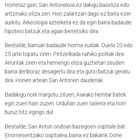
Horretaz gain, San Antonekoa ez dakigu baseliza edo
antzinako eliza zen. Hori zalantzan dago ez baita ezer
aurkitu. Arkeologia azterketa ez da egin baina badaude
hipotesi batzuk eta agian berretsiko dira.
Bestalde, barruan badaude horma irudiak. Duela 20 edo
25 urte topatu ziren. Pintzelkada nahiko politak dira.
Arruntak ziren eta hemengo eliza guztietan zeuden
baina denboraz desagertu dira eta gutxi batzuk geratu
dira. Horien artean San Antonen daudenak.
Badakigu nork margotu zituen, Aiarako herritar batek
egin zuen hain zuzen. Urduñan zuen tailerra eta horri
buruz hitz egingo dut.
Bestalde, San Anton ondoan bazegoen ospitale bat.
Erromesentzako ospitalea, baina ez bakarrik Done