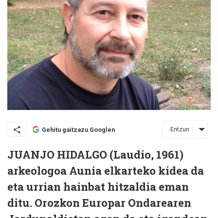
Entzun
Gehitu gaitzazu Googlen
JUANJO HIDALGO (Laudio, 1961)
arkeologoa Aunia elkarteko kidea da
eta urrian hainbat hitzaldia eman
ditu. Orozkon Europar Ondarearen