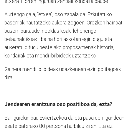
etxera. Horren inguruan zenbait kondaira daude.
Aurtengo gaia, “etxea”, oso zabala da. Ezkutatuko
baserriak hautatzeko aukera zegoen, Orozkon hainbat
baserri baitaude: neoklasikoak, lehenengo
belaunaldikoak... baina hori askotan egin dugu eta
aukeratu ditugu bestelako proposamenak historia,
kondairak eta mendi ibilbideak uztartzeko.
Gainera mendi ibilbideak udazkenean ezin politagoak
dira.
Jendearen erantzuna oso positiboa da, ezta?
Bai, gurekin bai. Eskertzekoa da eta pasa den igandean
esate baterako 80 pertsona hurbildu ziren. Eta ez