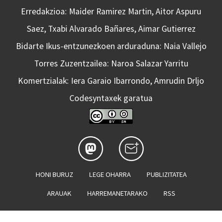
Erredakzioa: Maider Ramirez Martin, Aitor Aspuru
Saez, Txabi Alvarado Bañares, Aimar Gutierrez
Bidarte Ikus-entzunezkoen arduraduna: Naia Vallejo
Torres Zuzentzailea: Naroa Salazar Yarritu
Komertzialak: Iera Garaio Ibarrondo, Amrudin Drljo
Codesyntaxek garatua
HONI BURUZ
LEGE OHARRA
PUBLIZITATEA
ARAUAK
HARREMANETARAKO
RSS