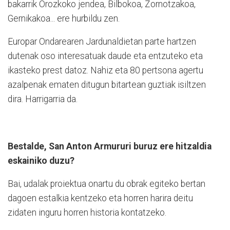
bakarrik Orozkoko jendea, Bilbokoa, Zornotzakoa,
Gernikakoa... ere hurbildu zen.
Europar Ondarearen Jardunaldietan parte hartzen
dutenak oso interesatuak daude eta entzuteko eta
ikasteko prest datoz. Nahiz eta 80 pertsona agertu
azalpenak ematen ditugun bitartean guztiak isiltzen
dira. Harrigarria da.
Bestalde, San Anton Armururi buruz ere hitzaldia
eskainiko duzu?
Bai, udalak proiektua onartu du obrak egiteko bertan
dagoen estalkia kentzeko eta horren harira deitu
zidaten inguru horren historia kontatzeko.