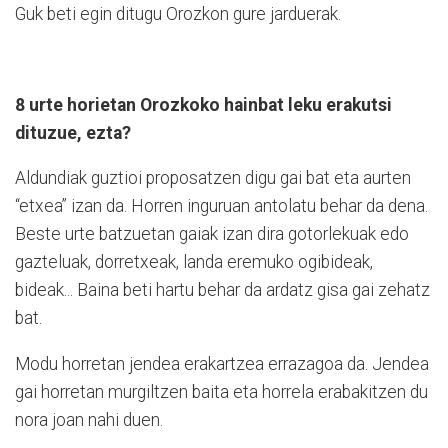
Guk beti egin ditugu Orozkon gure jarduerak.
8 urte horietan Orozkoko hainbat leku erakutsi
dituzue, ezta?
Aldundiak guztioi proposatzen digu gai bat eta aurten
“etxea” izan da. Horren inguruan antolatu behar da dena.
Beste urte batzuetan gaiak izan dira gotorlekuak edo
gazteluak, dorretxeak, landa eremuko ogibideak,
bideak... Baina beti hartu behar da ardatz gisa gai zehatz
bat.
Modu horretan jendea erakartzea errazagoa da. Jendea
gai horretan murgiltzen baita eta horrela erabakitzen du
nora joan nahi duen.