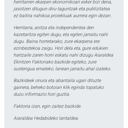
herritarren ekarpen ekonomikoari esker bizi dena,
jasotzen ditugun diru-laguntzak eta publizitatea
ez baitira nahikoa proiektuak aurrera egin dezan.
Herritarra, anitza eta independentea den
kazetaritza egiten dugu, eta egiten jarraitu nahi
dugu. Baina horretarako, zure ekarpena ere
ezinbestekoa zaigu. Hori dela eta, gure edukien
hartzaile zaren horri eskatu nahi dizugu Aiaraldea
Ekintzen Faktoriako bazkide egiteko, zure
sustengua emateko, lanean jarraitu ahal izateko.
Bazkideek onura eta abantaila ugari dituzte
gainera, beheko botoian klik eginda topatuko
duzu informazio hori guztia.
Faktoria izan, egin zaitez bazkide.
Aiaraldea Hedabideko lantaldea.