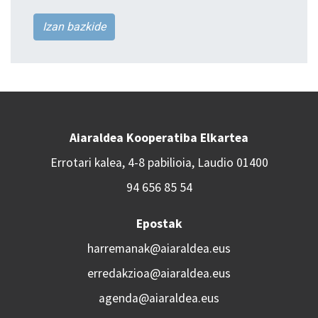
Izan bazkide
Aiaraldea Kooperatiba Elkartea
Errotari kalea, 4-8 pabilioia, Laudio 01400
94 656 85 54
Epostak
harremanak@aiaraldea.eus
erredakzioa@aiaraldea.eus
agenda@aiaraldea.eus