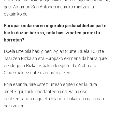
gaur Amurrion San Antonen inguruko mintzaldia
eskainiko du.
Europar ondarearen inguruko jardunaldietan parte
hartu duzue berriro, nola hasi zineten proiektu
horretan?
Duela urte pila hasi ginen. Agian 8 urte. Duela 10 urte
hasi zen Bizkaian eta Europako ekimena da baina gure
erkidegoan Bizkaiak bakarrik egiten du. Araba eta
Gipuzkoak ez dute ezer antolatzen.
Egia esanda, nire ustez, urtean egiten den kultura
aldetik gauzarik inportanteena da. Baina oso
kontzentratuta dago eta hilabete bakarrean da, urrian
hain zuzen.