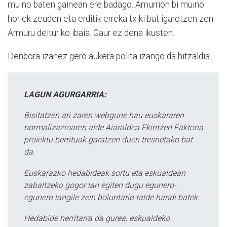
muino baten gainean ere badago. Amurrion bi muino
horiek zeuden eta erditik erreka txiki bat igarotzen zen:
Armuru deituriko ibaia. Gaur ez dena ikusten.
Denbora izanez gero aukera polita izango da hitzaldia.
LAGUN AGURGARRIA:
Bisitatzen ari zaren webgune hau euskararen
normalizazioaren alde Aiaraldea Ekintzen Faktoria
proiektu berrituak garatzen duen tresnetako bat
da.
Euskarazko hedabideak sortu eta eskualdean
zabaltzeko gogor lan egiten dugu egunero-
egunero langile zein boluntario talde handi batek.
Hedabide herritarra da gurea, eskualdeko