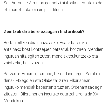
San Anton de Armururi garrantzi historikoa emateko da
eta horretarako oinarri pila ditugu.
Zeintzuk dira bere ezaugarri historikoak?
Bertan biltzen dira gauza asko. Esate baterako
antzinako bost kontzejuen batzarrak hor ziren. Mendien
inguruan hitz egiten zuten; mendiak txukuntzeko eta
zaintzeko, hain zuzen.
Batzarrak Amurrio, Larrinbe, Lerendano -egun Saratxo
dena-, Etxegoien eta Olabezar ziren. Elkarlanean
inguruko mendiak babesten zituzten. Ordenantzak egin
zituzten. Bilera horien inguruko data zaharrena da XVI.
Mendekoa.