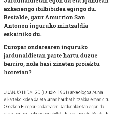
Jardunaldietan egon da eta igandean
azkenengo ibilbibidea egingo du.
Bestalde, gaur Amurrion San
Antonen inguruko mintzaldia
eskainiko du.
Europar ondarearen inguruko
jardunaldietan parte hartu duzue
berriro, nola hasi zineten proiektu
horretan?
JUANJO HIDALGO (Laudio, 1961) arkeologoa Aunia
elkarteko kidea da eta urrian hainbat hitzaldia eman ditu.
Orozkon Europar Ondarearen Jardunaldietan egon da
eta igandean azkenengo ibilbibidea egingo du. Bestalde,