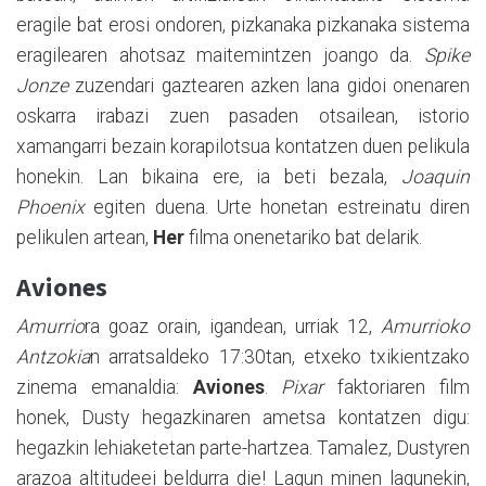
eragile bat erosi ondoren, pizkanaka pizkanaka sistema
eragilearen ahotsaz maitemintzen joango da.
Spike
Jonze
zuzendari gaztearen azken lana gidoi onenaren
oskarra irabazi zuen pasaden otsailean, istorio
xamangarri bezain korapilotsua kontatzen duen pelikula
honekin. Lan bikaina ere, ia beti bezala,
Joaquin
Phoenix
egiten duena. Urte honetan estreinatu diren
pelikulen artean,
Her
filma onenetariko bat delarik.
Aviones
Amurrio
ra goaz orain, igandean, urriak 12,
Amurrioko
Antzokia
n arratsaldeko 17:30tan, etxeko txikientzako
zinema emanaldia:
Aviones
.
Pixar
faktoriaren film
honek, Dusty hegazkinaren ametsa kontatzen digu:
hegazkin lehiaketetan parte-hartzea. Tamalez, Dustyren
arazoa altitudeei beldurra die! Lagun minen lagunekin,