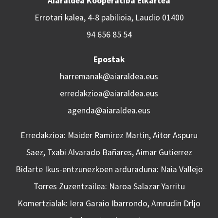
Aiaraldea Kooperatiba Elkartea
Errotari kalea, 4-8 pabilioia, Laudio 01400
94 656 85 54
Epostak
harremanak@aiaraldea.eus
erredakzioa@aiaraldea.eus
agenda@aiaraldea.eus
Erredakzioa: Maider Ramirez Martin, Aitor Aspuru
Saez, Txabi Alvarado Bañares, Aimar Gutierrez
Bidarte Ikus-entzunezkoen arduraduna: Naia Vallejo
Torres Zuzentzailea: Naroa Salazar Yarritu
Komertzialak: Iera Garaio Ibarrondo, Amrudin Drljo