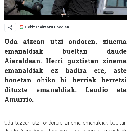
Gehitu gaitzazu Googlen
Uda atzean utzi ondoren, zinema
emanaldiak bueltan daude
Aiaraldean. Herri guztietan zinema
emanaldiak ez badira ere, aste
honetan ohiko bi herriak berretsi
dituzte emanaldiak: Laudio eta
Amurrio.
Uda tazean utzi ondoren, zinema emanaldiak bueltan