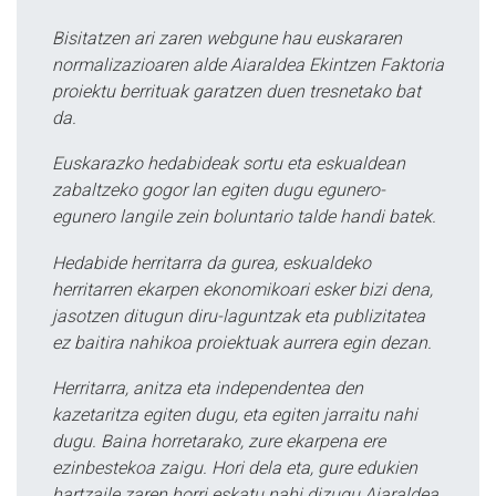
Bisitatzen ari zaren webgune hau euskararen
normalizazioaren alde Aiaraldea Ekintzen Faktoria
proiektu berrituak garatzen duen tresnetako bat
da.
Euskarazko hedabideak sortu eta eskualdean
zabaltzeko gogor lan egiten dugu egunero-
egunero langile zein boluntario talde handi batek.
Hedabide herritarra da gurea, eskualdeko
herritarren ekarpen ekonomikoari esker bizi dena,
jasotzen ditugun diru-laguntzak eta publizitatea
ez baitira nahikoa proiektuak aurrera egin dezan.
Herritarra, anitza eta independentea den
kazetaritza egiten dugu, eta egiten jarraitu nahi
dugu. Baina horretarako, zure ekarpena ere
ezinbestekoa zaigu. Hori dela eta, gure edukien
hartzaile zaren horri eskatu nahi dizugu Aiaraldea