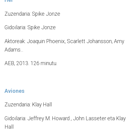
Zuzendaria: Spike Jonze
Gidoilaria: Spike Jonze
Aktoreak: Joaquin Phoenix, Scarlett Johansson, Amy
Adams...
AEB, 2013. 126 minutu.
Aviones
Zuzendaria: Klay Hall
Gidoilaria: Jeffrey M. Howard , John Lasseter eta Klay
Hall