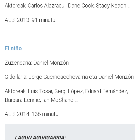
Aktoreak: Carlos Alazraqui, Dane Cook, Stacy Keach…
AEB, 2013. 91 minutu.
El niño
Zuzendaria: Daniel Monzón
Gidoilaria: Jorge Guerricaechevarría eta Daniel Monzón
Aktoreak: Luis Tosar, Sergi López, Eduard Fernández,
Bárbara Lennie, Ian McShane …
AEB, 2014. 136 minutu.
LAGUN AGURGARRIA: