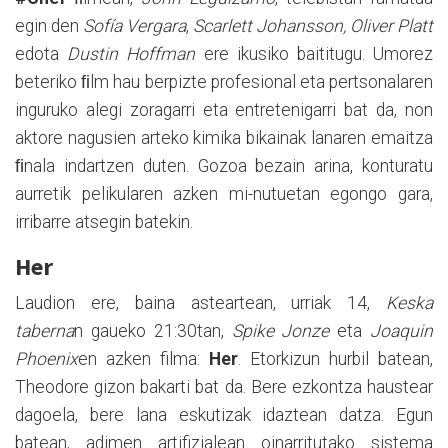
egin den
Sofía Vergara
,
Scarlett Johansson, Oliver Platt
edota
Dustin Hoffman
ere ikusiko baititugu. Umorez
beteriko ﬁlm hau berpizte profesional eta pertsonalaren
inguruko alegi zoragarri eta entretenigarri bat da, non
aktore nagusien arteko kimika bikainak lanaren emaitza
ﬁnala indartzen duten. Gozoa bezain arina, konturatu
aurretik pelikularen azken mi-nutuetan egongo gara,
irribarre atsegin batekin.
Her
Laudion ere, baina asteartean, urriak 14,
Keska
taberna
n gaueko 21:30tan,
Spike Jonze
eta
Joaquin
Phoenix
en azken filma:
Her
. Etorkizun hurbil batean,
Theodore gizon bakarti bat da. Bere ezkontza haustear
dagoela, bere lana eskutizak idaztean datza. Egun
batean, adimen artifizialean oinarritutako sistema