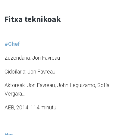
Fitxa teknikoak
#Chef
Zuzendaria: Jon Favreau
Gidoilaria: Jon Favreau
Aktoreak: Jon Favreau, John Leguizamo, Sofía
Vergara...
AEB, 2014. 114 minutu.
Her