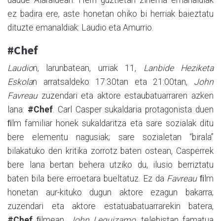
daude Aiaraldean. Herri guztietan zinema emanaldiak
ez badira ere, aste honetan ohiko bi herriak baieztatu
dituzte emanaldiak: Laudio eta Amurrio.
#Chef
Laudio
n, larunbatean, urriak 11,
Lanbide Heziketa
Eskola
n arratsaldeko 17:30tan eta 21:00tan,
John
Favreau
zuzendari eta aktore estaubatuarraren azken
lana:
#Chef
. Carl Casper sukaldaria protagonista duen
ﬁlm familiar honek sukaldaritza eta sare sozialak ditu
bere elementu nagusiak; sare sozialetan “birala”
bilakatuko den kritika zorrotz baten ostean, Casperrek
bere lana bertan behera utziko du, ilusio berriztatu
baten bila bere erroetara bueltatuz. Ez da
Favreau
ﬁlm
honetan aur-kituko dugun aktore ezagun bakarra;
zuzendari eta aktore estatuabatuarrarekin batera,
#Chef
ﬁlmean,
John Leguizamo
, telebistan famatua