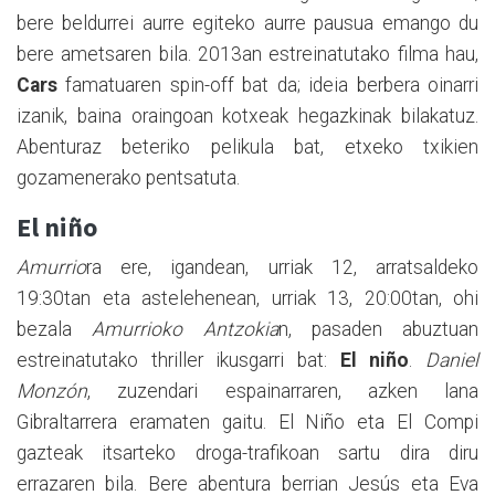
bere beldurrei aurre egiteko aurre pausua emango du
bere ametsaren bila. 2013an estreinatutako filma hau,
Cars
famatuaren spin-off bat da; ideia berbera oinarri
izanik, baina oraingoan kotxeak hegazkinak bilakatuz.
Abenturaz beteriko pelikula bat, etxeko txikien
gozamenerako pentsatuta.
El niño
Amurrio
ra ere, igandean, urriak 12, arratsaldeko
19:30tan eta astelehenean, urriak 13, 20:00tan, ohi
bezala
Amurrioko Antzokia
n, pasaden abuztuan
estreinatutako thriller ikusgarri bat:
El niño
.
Daniel
Monzón
, zuzendari espainarraren, azken lana
Gibraltarrera eramaten gaitu. El Niño eta El Compi
gazteak itsarteko droga-trafikoan sartu dira diru
errazaren bila. Bere abentura berrian Jesús eta Eva