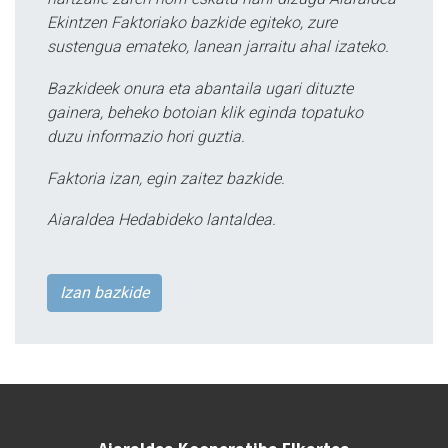
Ekintzen Faktoriako bazkide egiteko, zure
sustengua emateko, lanean jarraitu ahal izateko.
Bazkideek onura eta abantaila ugari dituzte
gainera, beheko botoian klik eginda topatuko
duzu informazio hori guztia.
Faktoria izan, egin zaitez bazkide.
Aiaraldea Hedabideko lantaldea.
Izan bazkide