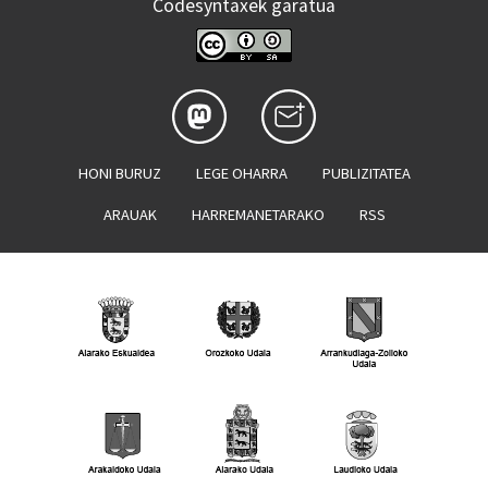
Codesyntaxek garatua
HONI BURUZ
LEGE OHARRA
PUBLIZITATEA
ARAUAK
HARREMANETARAKO
RSS