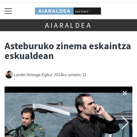
AIARALDEA
Asteburuko zinema eskaintza
eskualdean
Lander Arteaga Egiluz
2014ko urriaren 11