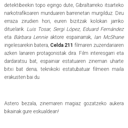
detektibeekin topo egingo dute, Gibraltarreko itsarteko
narkotrafikoaren munduaren barrenetan murgilduz. Diru
erraza zirudien hori, euren bizitzak kolokan jarriko
dituelarik.
Luis Tosar, Sergi López, Eduard Fernández
eta
Bárbara Lennie
aktore espainarrak,
Ian McShane
ingelesarekin batera,
Celda 211
filmaren zuzendariaren
azken lanaren protagonistak dira. Film interesgarri eta
dardaratsu bat, espainiar estatuaren zineman uharte
bitxi bat dena; teknikoki estatubatuar filmeen maila
erakusten bai du.
Astero bezala, zinemaren magiaz gozatzeko aukera
bikainak gure eskualdean!