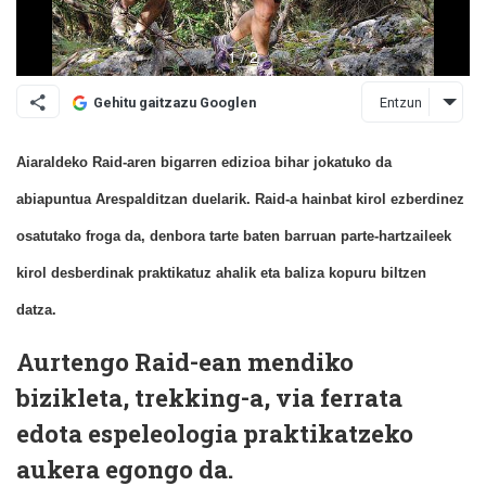
Entzun
Gehitu gaitzazu Googlen
Aiaraldeko Raid-aren bigarren edizioa bihar jokatuko da
abiapuntua Arespalditzan duelarik. Raid-a hainbat kirol ezberdinez
osatutako froga da, denbora tarte baten barruan parte-hartzaileek
kirol desberdinak praktikatuz ahalik eta baliza kopuru biltzen
datza.
Aurtengo Raid-ean mendiko
bizikleta, trekking-a, via ferrata
edota espeleologia praktikatzeko
aukera egongo da.