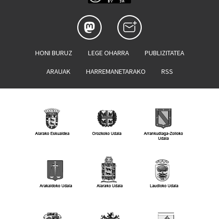
HONI BURUZ
LEGE OHARRA
PUBLIZITATEA
ARAUAK
HARREMANETARAKO
RSS