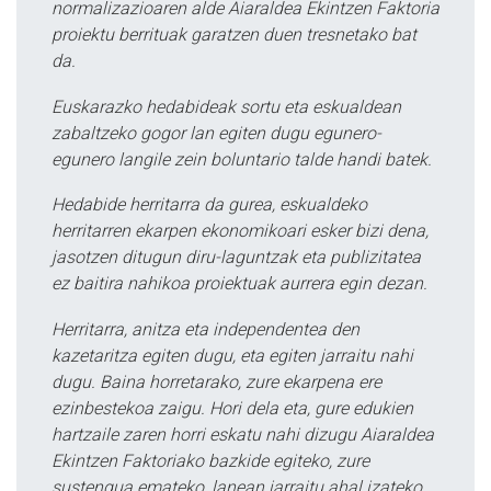
normalizazioaren alde Aiaraldea Ekintzen Faktoria
proiektu berrituak garatzen duen tresnetako bat
da.
Euskarazko hedabideak sortu eta eskualdean
zabaltzeko gogor lan egiten dugu egunero-
egunero langile zein boluntario talde handi batek.
Hedabide herritarra da gurea, eskualdeko
herritarren ekarpen ekonomikoari esker bizi dena,
jasotzen ditugun diru-laguntzak eta publizitatea
ez baitira nahikoa proiektuak aurrera egin dezan.
Herritarra, anitza eta independentea den
kazetaritza egiten dugu, eta egiten jarraitu nahi
dugu. Baina horretarako, zure ekarpena ere
ezinbestekoa zaigu. Hori dela eta, gure edukien
hartzaile zaren horri eskatu nahi dizugu Aiaraldea
Ekintzen Faktoriako bazkide egiteko, zure
sustengua emateko, lanean jarraitu ahal izateko.