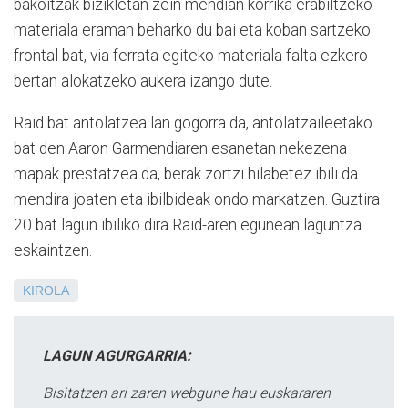
bakoitzak bizikletan zein mendian korrika erabiltzeko
materiala eraman beharko du bai eta koban sartzeko
frontal bat, via ferrata egiteko materiala falta ezkero
bertan alokatzeko aukera izango dute.
Raid bat antolatzea lan gogorra da, antolatzaileetako
bat den Aaron Garmendiaren esanetan nekezena
mapak prestatzea da, berak zortzi hilabetez ibili da
mendira joaten eta ibilbideak ondo markatzen. Guztira
20 bat lagun ibiliko dira Raid-aren egunean laguntza
eskaintzen.
KIROLA
LAGUN AGURGARRIA:
Bisitatzen ari zaren webgune hau euskararen