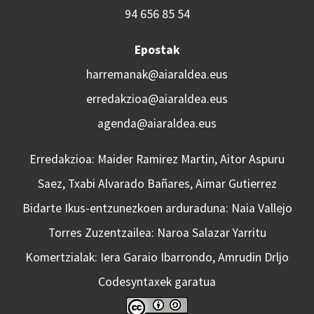
94 656 85 54
Epostak
harremanak@aiaraldea.eus
erredakzioa@aiaraldea.eus
agenda@aiaraldea.eus
Erredakzioa: Maider Ramirez Martin, Aitor Aspuru
Saez, Txabi Alvarado Bañares, Aimar Gutierrez
Bidarte Ikus-entzunezkoen arduraduna: Naia Vallejo
Torres Zuzentzailea: Naroa Salazar Yarritu
Komertzialak: Iera Garaio Ibarrondo, Amrudin Drljo
Codesyntaxek garatua