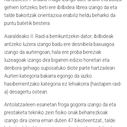
gehien lortzeko, beti ere ibilbidea librea izango da eta
talde bakoitzak orientazioa erabiliz heldu beharko da
puntu batetik bestera.
Aiaraldeako II. Raid-a berrikuntzekin dator; ibilbideak
antzeko luzera izango badu ere desnibela baxuagoa
izango da aurtengoan, hala ere proba bereziak
luzeagoak izango dira bigarren edizio honetan eta
denbora gehiago suposatuko diote parte hartzaileari.
Aurten kategoria bakarra egongo da iazko
hasiberrientzako kategoria ez lehiakorra (hastapen raid-
a) desagertu ostean.
Antolatzaileen esanetan froga gogorra izango da eta
prestaketa tekniko zein fisiko onak beharrezkoak
izango dira izena eman duten 47 bikoteentzat., talde