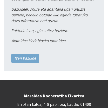
Bazkideek onura eta abantaila ugari dituzte
gainera, beheko botoian klik eginda topatuko
duzu informazio hori guztia.
Faktoria izan, egin zaitez bazkide.
Aiaraldea Hedabideko lantaldea.
Izan bazkide
Aiaraldea Kooperatiba Elkartea
Errotari kalea, 4-8 pabilioia, Laudio 01400