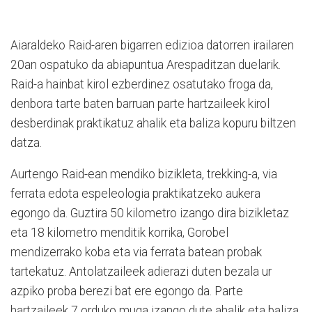
Aiaraldeko Raid-aren bigarren edizioa datorren irailaren
20an ospatuko da abiapuntua Arespaditzan duelarik.
Raid-a hainbat kirol ezberdinez osatutako froga da,
denbora tarte baten barruan parte hartzaileek kirol
desberdinak praktikatuz ahalik eta baliza kopuru biltzen
datza.
Aurtengo Raid-ean mendiko bizikleta, trekking-a, via
ferrata edota espeleologia praktikatzeko aukera
egongo da. Guztira 50 kilometro izango dira bizikletaz
eta 18 kilometro menditik korrika, Gorobel
mendizerrako koba eta via ferrata batean probak
tartekatuz. Antolatzaileek adierazi duten bezala ur
azpiko proba berezi bat ere egongo da. Parte
hartzaileek 7 orduko muga izango dute ahalik eta baliza