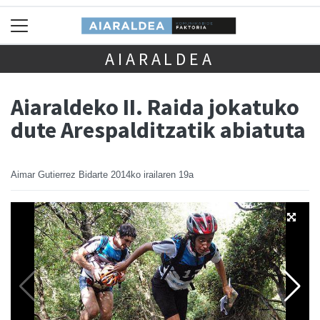
AIARALDEA
Aiaraldeko II. Raida jokatuko
dute Arespalditzatik abiatuta
Aimar Gutierrez Bidarte
2014ko irailaren 19a