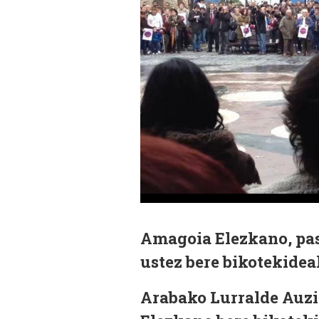
Amagoia Elezkano, pas
ustez bere bikotekidea
Arabako Lurralde Auzi