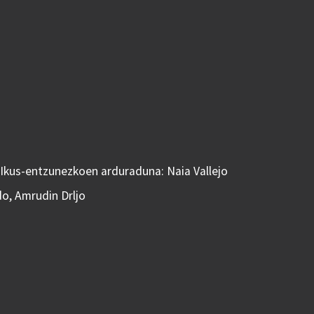
 Ikus-entzunezkoen arduraduna: Naia Vallejo
do, Amrudin Drljo