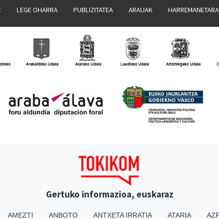
Z
LEGE OHARRA
PUBLIZITATEA
ARAUAK
HARREMANETAR
Gertuko informazioa, euskaraz
AMEZTI
ANBOTO
ANTXETA IRRATIA
ATARIA
AZP