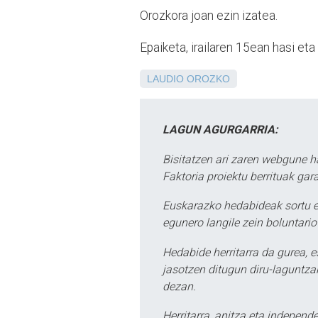
Orozkora joan ezin izatea.
Epaiketa, irailaren 15ean hasi eta
LAUDIO
OROZKO
LAGUN AGURGARRIA:
Bisitatzen ari zaren webgune h
Faktoria proiektu berrituak gar
Euskarazko hedabideak sortu e
egunero langile zein boluntario
Hedabide herritarra da gurea, 
jasotzen ditugun diru-laguntzak
dezan.
Herritarra, anitza eta independe