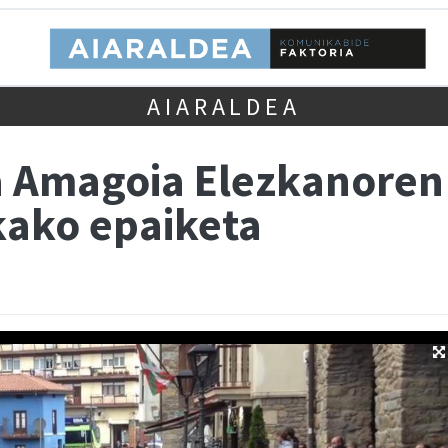
AIARALDEA
da Amagoia Elezkanoren
kako epaiketa