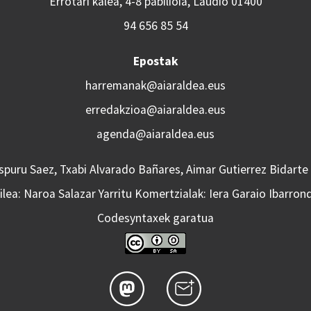
Errotari kalea, 4-8 pabilioia, Laudio 01400
94 656 85 54
Epostak
harremanak@aiaraldea.eus
erredakzioa@aiaraldea.eus
agenda@aiaraldea.eus
Aspuru Saez, Txabi Alvarado Bañares, Aimar Gutierrez Bidarte
lea: Naroa Salazar Yarritu Komertzialak: Iera Garaio Ibarron
Codesyntaxek garatua