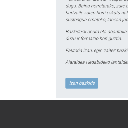
dugu. Baina horretarako, zure e
hartzaile zaren horri eskatu na
sustengua emateko, lanean jarr
Bazkideek onura eta abantaila 
duzu informazio hori guztia.
Faktoria izan, egin zaitez bazki
Aiaraldea Hedabideko lantalde
Izan bazkide