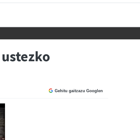
 ustezko
Gehitu gaitzazu Googlen