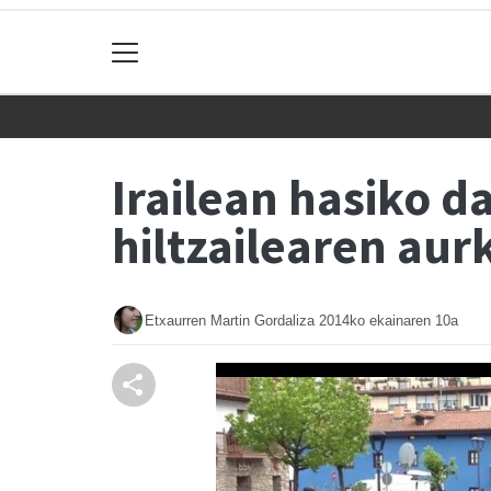
Irailean hasiko 
hiltzailearen aur
Etxaurren Martin Gordaliza
2014ko ekainaren 10a