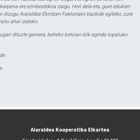
karpena ere ezinbestekoa zaigu. Hori dela eta, gure edukien
hi dizugu Aiaraldea Ekintzen Faktoriako bazkide egiteko, zure
aitu ahal izateko.
ugari dituzte gainera, beheko botoian klik eginda topatuko
de.
a.
Aiaraldea Kooperatiba Elkartea