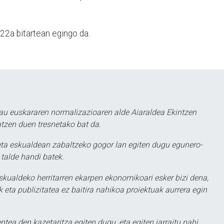
 22a bitartean egingo da.
au euskararen normalizazioaren alde Aiaraldea Ekintzen
atzen duen tresnetako bat da.
ta eskualdean zabaltzeko gogor lan egiten dugu egunero-
 talde handi batek.
eskualdeko herritarren ekarpen ekonomikoari esker bizi dena,
 eta publizitatea ez baitira nahikoa proiektuak aurrera egin
ntea den kazetaritza egiten dugu, eta egiten jarraitu nahi