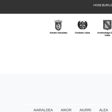
HONI BURU
AIARALDEA
AIKOR
AIURRI
ALEA