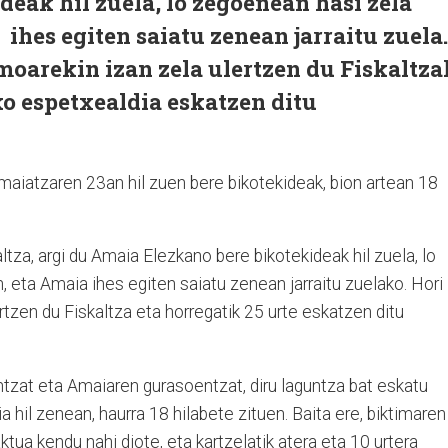
deak hil zuela, lo zegoenean hasi zela
ihes egiten saiatu zenean jarraitu zuela.
moarekin izan zela ulertzen du Fiskaltza
ko espetxealdia eskatzen ditu
aiatzaren 23an hil zuen bere bikotekideak, bion artean 18
ltza, argi du Amaia Elezkano bere bikotekideak hil zuela, lo
 eta Amaia ihes egiten saiatu zenean jarraitu zuelako. Hori
rtzen du Fiskaltza eta horregatik 25 urte eskatzen ditu
tzat eta Amaiaren gurasoentzat, diru laguntza bat eskatu
a hil zenean, haurra 18 hilabete zituen. Baita ere, biktimaren
aktua kendu nahi diote, eta kartzelatik atera eta 10 urtera