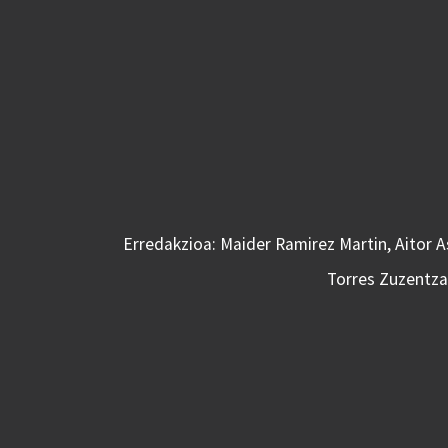
Erredakzioa: Maider Ramirez Martin, Aitor 
Torres Zuzentzai