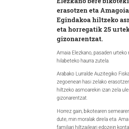
Elezkano bere bikoteki
erasotzen eta Amagoia 
Egindakoa hiltzeko as
eta horregatik 25 urte
gizonarentzat.
Amaia Elezkano, pasaden urteko m
hilabeteko haurra zutela.
Arabako Lurralde Auzitegiko Fiska
zegoenean hasi zelako erasotzen,
hiltzeko asmoarekin izan zela ule
gizonarentzat.
Horrez gain, bikotearen semearen
dute, min moralak direla eta. Amai
familiari hiltzaileari edozein kont