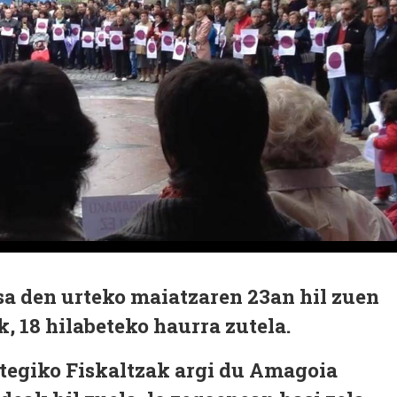
a den urteko maiatzaren 23an hil zuen
k, 18 hilabeteko haurra zutela.
tegiko Fiskaltzak argi du Amagoia