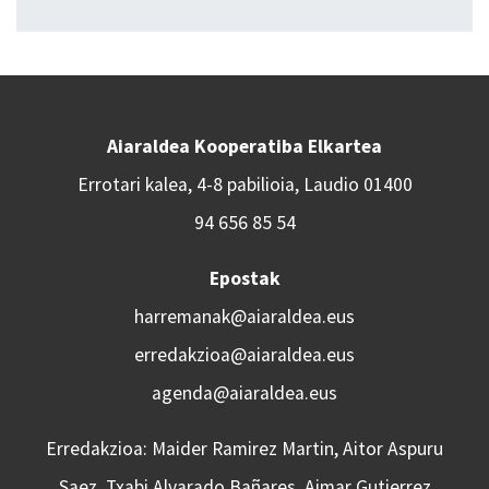
Aiaraldea Kooperatiba Elkartea
Errotari kalea, 4-8 pabilioia, Laudio 01400
94 656 85 54
Epostak
harremanak@aiaraldea.eus
erredakzioa@aiaraldea.eus
agenda@aiaraldea.eus
Erredakzioa: Maider Ramirez Martin, Aitor Aspuru
Saez, Txabi Alvarado Bañares, Aimar Gutierrez