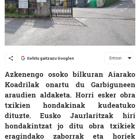
Entzun
Gehitu gaitzazu Googlen
Azkenengo osoko bilkuran Aiarako
Koadrilak onartu du Garbiguneen
araudien aldaketa. Horri esker obra
txikien hondakinak kudeatuko
dituzte. Eusko Jaurlaritzak hiri
hondakintzat jo ditu obra txikiek
eragindako zaborrak eta horiek