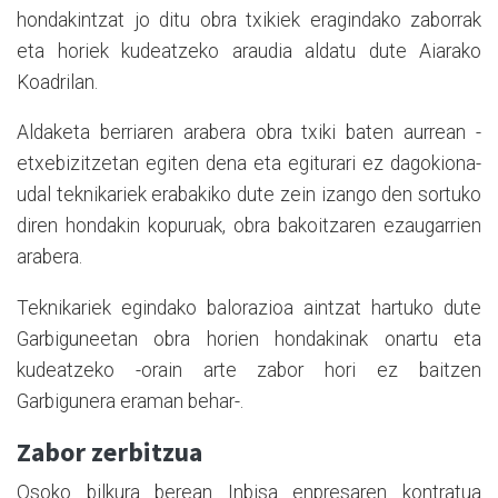
hondakintzat jo ditu obra txikiek eragindako zaborrak
eta horiek kudeatzeko araudia aldatu dute Aiarako
Koadrilan.
Aldaketa berriaren arabera obra txiki baten aurrean -
etxebizitzetan egiten dena eta egiturari ez dagokiona-
udal teknikariek erabakiko dute zein izango den sortuko
diren hondakin kopuruak, obra bakoitzaren ezaugarrien
arabera.
Teknikariek egindako balorazioa aintzat hartuko dute
Garbiguneetan obra horien hondakinak onartu eta
kudeatzeko -orain arte zabor hori ez baitzen
Garbigunera eraman behar-.
Zabor zerbitzua
Osoko bilkura berean Inbisa enpresaren kontratua