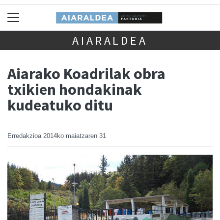
AIARALDEA
Aiarako Koadrilak obra
txikien hondakinak
kudeatuko ditu
Erredakzioa
2014ko maiatzaren 31