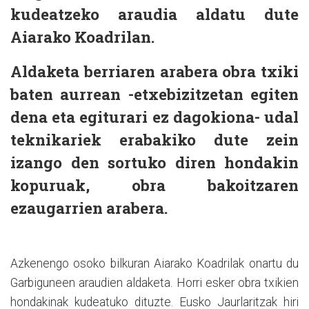
kudeatzeko araudia aldatu dute
Aiarako Koadrilan.
Aldaketa berriaren arabera obra txiki
baten aurrean -etxebizitzetan egiten
dena eta egiturari ez dagokiona- udal
teknikariek erabakiko dute zein
izango den sortuko diren hondakin
kopuruak, obra bakoitzaren
ezaugarrien arabera.
Azkenengo osoko bilkuran Aiarako Koadrilak onartu du
Garbiguneen araudien aldaketa. Horri esker obra txikien
hondakinak kudeatuko dituzte. Eusko Jaurlaritzak hiri