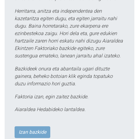
Herritarra, anitza eta independentea den
kazetaritza egiten dugu, eta egiten jarraitu nahi
dugu. Baina horretarako, zure ekarpena ere
ezinbestekoa zaigu. Hori dela eta, gure edukien
hartzaile zaren horri eskatu nahi dizugu Aiaraldea
Ekintzen Faktoriako bazkide egiteko, zure
sustengua emateko, lanean jarraitu ahal izateko.
Bazkideek onura eta abantaila ugari dituzte
gainera, beheko botoian klik eginda topatuko
duzu informazio hori guztia.
Faktoria izan, egin zaitez bazkide.
Aiaraldea Hedabideko lantaldea.
Izan bazkide