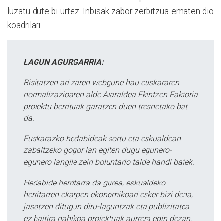
luzatu dute bi urtez. Inbisak zabor zerbitzua ematen dio
koadrilari.
LAGUN AGURGARRIA:
Bisitatzen ari zaren webgune hau euskararen
normalizazioaren alde Aiaraldea Ekintzen Faktoria
proiektu berrituak garatzen duen tresnetako bat
da.
Euskarazko hedabideak sortu eta eskualdean
zabaltzeko gogor lan egiten dugu egunero-
egunero langile zein boluntario talde handi batek.
Hedabide herritarra da gurea, eskualdeko
herritarren ekarpen ekonomikoari esker bizi dena,
jasotzen ditugun diru-laguntzak eta publizitatea
ez baitira nahikoa proiektuak aurrera egin dezan.