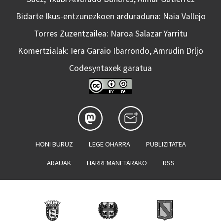
Bidarte Ikus-entzunezkoen arduraduna: Naia Vallejo
Torres Zuzentzailea: Naroa Salazar Yarritu
Komertzialak: Iera Garaio Ibarrondo, Amrudin Drljo
Codesyntaxek garatua
HONI BURUZ
LEGE OHARRA
PUBLIZITATEA
ARAUAK
HARREMANETARAKO
RSS