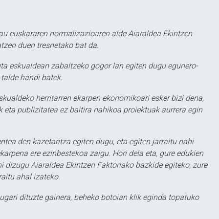
au euskararen normalizazioaren alde Aiaraldea Ekintzen
atzen duen tresnetako bat da.
ta eskualdean zabaltzeko gogor lan egiten dugu egunero-
 talde handi batek.
eskualdeko herritarren ekarpen ekonomikoari esker bizi dena,
 eta publizitatea ez baitira nahikoa proiektuak aurrera egin
ntea den kazetaritza egiten dugu, eta egiten jarraitu nahi
karpena ere ezinbestekoa zaigu. Hori dela eta, gure edukien
hi dizugu Aiaraldea Ekintzen Faktoriako bazkide egiteko, zure
aitu ahal izateko.
ugari dituzte gainera, beheko botoian klik eginda topatuko