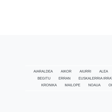
AIARALDEA
AIKOR
AIURRI
ALEA
BEGITU
ERRAN
EUSKALERRIA IRRA
KRONIKA
MAILOPE
NOAUA
O