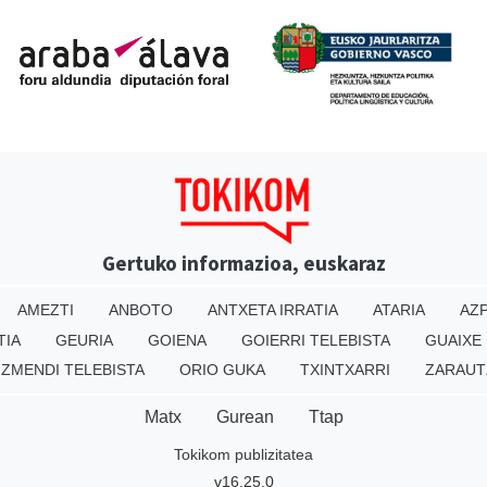
Gertuko informazioa, euskaraz
AMEZTI
ANBOTO
ANTXETA IRRATIA
ATARIA
AZP
TIA
GEURIA
GOIENA
GOIERRI TELEBISTA
GUAIXE
IZMENDI TELEBISTA
ORIO GUKA
TXINTXARRI
ZARAUT
Matx
Gurean
Ttap
Tokikom publizitatea
v16.25.0