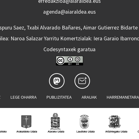
erredakzioa@aiaraldea.eus
agenda@aiaraldea.eus
Aspuru Saez, Txabi Alvarado Bañares, Aimar Gutierrez Bidarte
lea: Naroa Salazar Yarritu Komertzialak: Iera Garaio Ibarron
Codesyntaxek garatua
Z
LEGE OHARRA
PUBLIZITATEA
ARAUAK
HARREMANETAR