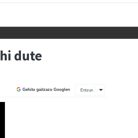
hi dute
Gehitu gaitzazu Googlen
Entzun