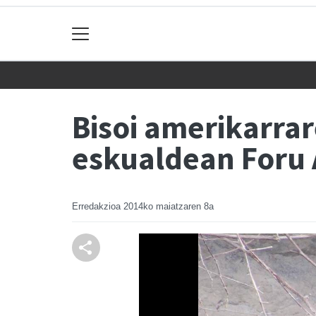
Bisoi amerikarra
eskualdean Foru
Erredakzioa
2014ko maiatzaren 8a