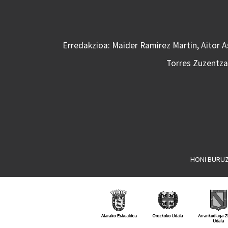
Erredakzioa: Maider Ramirez Martin, Aitor 
Torres Zuzentzai
HONI BURU