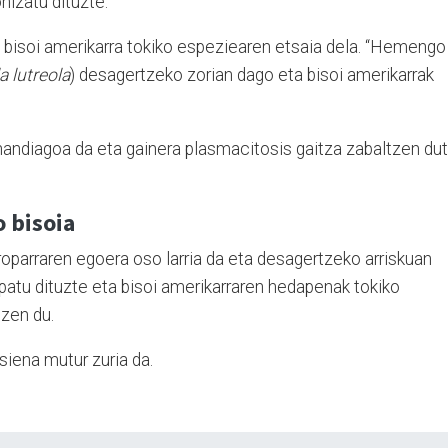
onizatu dituzte.
 bisoi amerikarra tokiko espeziearen etsaia dela. “Hemengo
a lutreola
) desagertzeko zorian dago eta bisoi amerikarrak
 handiagoa da eta gainera plasmacitosis gaitza zabaltzen du
o bisoia
oparraren egoera oso larria da eta desagertzeko arriskuan
patu dituzte eta bisoi amerikarraren hedapenak tokiko
tzen du.
siena mutur zuria da.