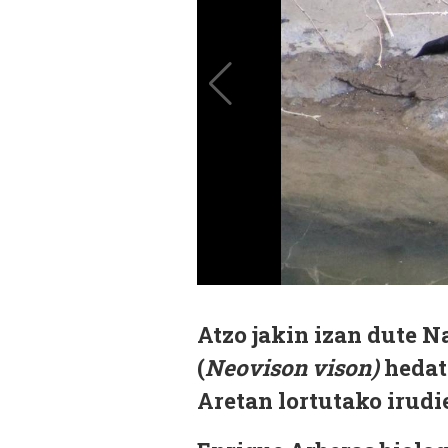
Atzo jakin izan dute 
(
Neovison vison
)
hedat
Aretan lortutako irudie