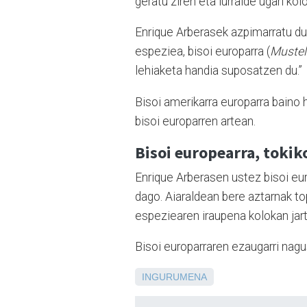
geratu ziren eta lurralde ugari kol
Enrique Arberasek azpimarratu du
espeziea, bisoi europarra (
Mustel
lehiaketa handia suposatzen du.”
Bisoi amerikarra europarra baino
bisoi europarren artean.
Bisoi europearra, tokik
Enrique Arberasen ustez bisoi eur
dago. Aiaraldean bere aztarnak to
espeziearen iraupena kolokan jar
Bisoi europarraren ezaugarri nagu
INGURUMENA