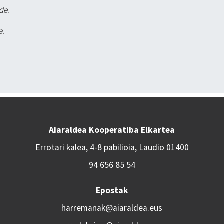
de.
a.
Aiaraldea Kooperatiba Elkartea
Errotari kalea, 4-8 pabilioia, Laudio 01400
94 656 85 54
Epostak
harremanak@aiaraldea.eus