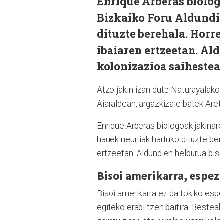
Enrique Arberas biolog
Bizkaiko Foru Aldundi
dituzte berehala. Horr
ibaiaren ertzeetan. Al
kolonizazioa saihestea
Atzo jakin izan dute Naturayalako 
Aiaraldean, argazkizale batek Aret
Enrique Arberas biologoak jakinare
hauek neurriak hartuko dituzte ber
ertzeetan. Aldundien helburua bis
Bisoi amerikarra, espez
Bisoi amerikarra ez da tokiko espe
egiteko erabiltzen baitira. Beste