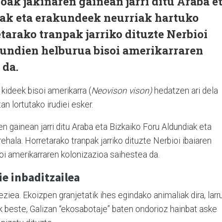
oak jakinaren gainean jarri ditu Araba e
ak eta erakundeek neurriak hartuko
etarako tranpak jarriko dituzte Nerbioi
dundien helburua bisoi amerikarraren
 da.
kideek bisoi amerikarra (
Neovison vison
)
hedatzen ari dela
an lortutako irudiei esker.
n gainean jarri ditu Araba eta Bizkaiko Foru Aldundiak eta
ehala. Horretarako tranpak jarriko dituzte Nerbioi ibaiaren
oi amerikarraren kolonizazioa saihestea da.
ie inbaditzailea
ziea. Ekoizpen granjetatik ihes egindako animaliak dira, larr
ak beste, Galizan “ekosabotaje” baten ondorioz hainbat aske