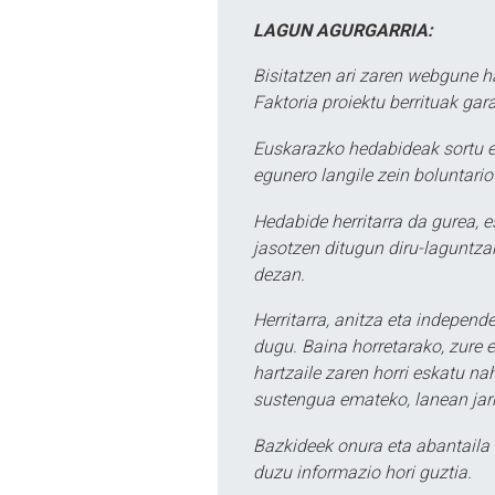
LAGUN AGURGARRIA:
Bisitatzen ari zaren webgune h
Faktoria proiektu berrituak gar
Euskarazko hedabideak sortu e
egunero langile zein boluntario
Hedabide herritarra da gurea, 
jasotzen ditugun diru-laguntzak
dezan.
Herritarra, anitza eta independe
dugu. Baina horretarako, zure e
hartzaile zaren horri eskatu na
sustengua emateko, lanean jarr
Bazkideek onura eta abantaila 
duzu informazio hori guztia.