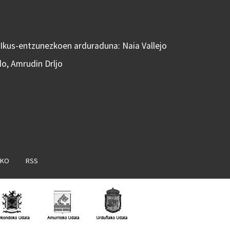
 Ikus-entzunezkoen arduraduna: Naia Vallejo
do, Amrudin Drljo
AKO
RSS