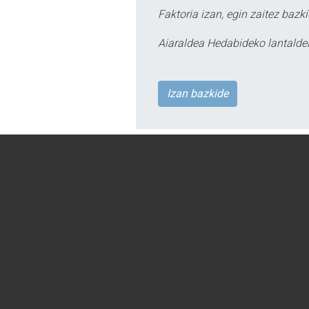
Faktoria izan, egin zaitez bazki
Aiaraldea Hedabideko lantalde
Izan bazkide