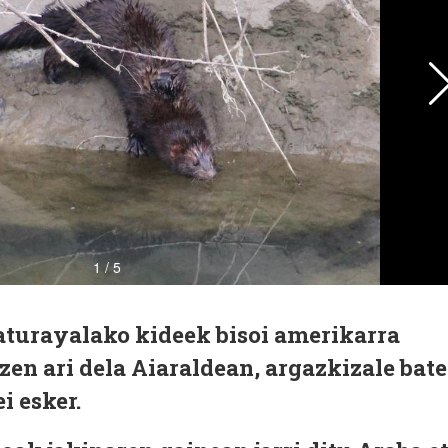
Naturayalako kideek bisoi amerikarra
zen ari dela Aiaraldean, argazkizale bat
i esker.