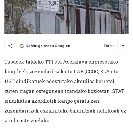
Entzun
Gehitu gaitzazu Googlen
Tubacex taldeko TTI eta Aceralava enpresetako
langileek, zuzendaritzak eta LAB ,CCOO, ELA eta
UGT sindikatuek adostutako akordioa berretsi
zuten iragan ostegunean izandako bozketan. STAT
sindikatua akordiotik kanpo geratu zen
zuzendaritzak eskainitako baldintzak nahikoak ez
zirela uste zuelako.