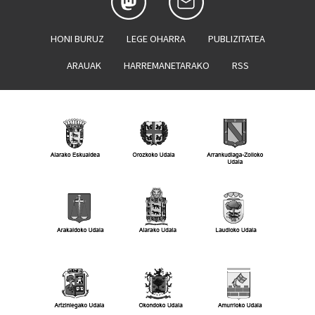
HONI BURUZ
LEGE OHARRA
PUBLIZITATEA
ARAUAK
HARREMANETARAKO
RSS