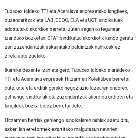
Tubacex taldeko TTI eta Aceralava enpresetako langileek,
zuzendaritzak eta LAB ,CCOO, ELA eta UGT sindikatuek
adostutako akordioa berretsi zuten iragan ostegunean
izandako bozketan. STAT sindikatua akordiotik kanpo geratu
zen zuzendaritzak eskainitako baldintzak nahikoak ez
zirela uste zuelako.
Ikamika dexente izan eta gero, Tubacex taldeko aiaraldeko
TTI eta Aceralava enpresek Hitzarmen Kolektiboa berretsi
dute, urte eta erditik gorako negoziazio luzearen ondoren,
gehiengo sindikalak eta zuzendaritzak akordioa erdietsi eta
langileek bozka bidez berretsi dute.
Hitzarmen berriak gehiengo sindikalaren nahiak asetu ditu,
azken lan erreformek ezarritako malgutasun neurrien