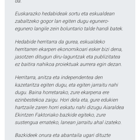
da.
Euskarazko hedabideak sortu eta eskualdean
zabaltzeko gogor lan egiten dugu egunero-
egunero langile zein boluntario talde handi batek.
Hedabide herritarra da gurea, eskualdeko
herritarren ekarpen ekonomikoari esker bizi dena,
jasotzen ditugun diru-laguntzak eta publizitatea
ez baitira nahikoa proiektuak aurrera egin dezan.
Herritarra, anitza eta independentea den
kazetaritza egiten dugu, eta egiten jarraitu nahi
dugu. Baina horretarako, zure ekarpena ere
ezinbestekoa zaigu. Hori dela eta, gure edukien
hartzaile zaren horri eskatu nahi dizugu Aiaraldea
Ekintzen Faktoriako bazkide egiteko, zure
sustengua emateko, lanean jarraitu ahal izateko.
Bazkideek onura eta abantaila ugari dituzte