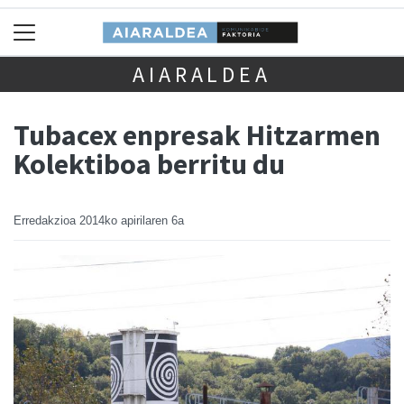
AIARALDEA
Tubacex enpresak Hitzarmen
Kolektiboa berritu du
Erredakzioa
2014ko apirilaren 6a