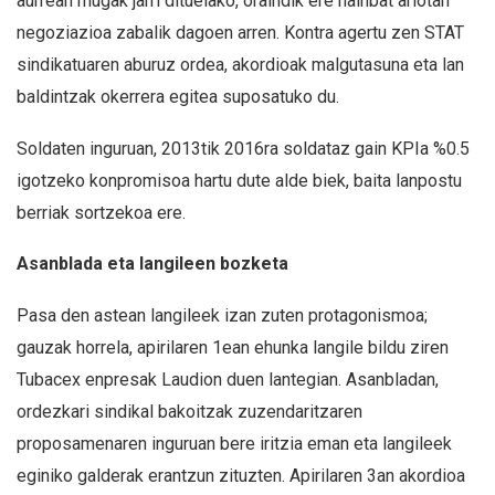
aurrean mugak jarri dituelako, oraindik ere hainbat arlotan
negoziazioa zabalik dagoen arren. Kontra agertu zen STAT
sindikatuaren aburuz ordea,
akordioak
malgutasuna eta lan
baldintzak okerrera egitea suposatuko du.
Soldaten inguruan, 2013tik 2016ra soldataz gain KPIa %0.5
igotzeko konpromisoa hartu dute alde biek, baita lanpostu
berriak sortzekoa ere.
Asanblada eta langileen bozketa
Pasa den astean langileek izan zuten protagonismoa;
gauzak horrela, apirilaren 1ean ehunka langile bildu ziren
Tubacex enpresak Laudion duen lantegian. Asanbladan,
ordezkari sindikal bakoitzak zuzendaritzaren
proposamenaren inguruan bere iritzia eman eta langileek
eginiko galderak erantzun zituzten. Apirilaren 3an akordioa