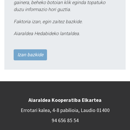
gainera, beheko botoian klik eginda topatuko
duzu informazio hori guztia.
Faktoria izan, egin zaitez bazkide.
Aiaraldea Hedabideko lantaldea.
Izan bazkide
Aiaraldea Kooperatiba Elkartea
Errotari kalea, 4-8 pabilioia, Laudio 01400
94 656 85 54