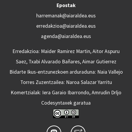
Epostak
harremanak@aiaraldea.eus
erredakzioa@aiaraldea.eus
agenda@aiaraldea.eus
Erredakzioa: Maider Ramirez Martin, Aitor Aspuru
Saez, Txabi Alvarado Bañares, Aimar Gutierrez
Bidarte Ikus-entzunezkoen arduraduna: Naia Vallejo
Torres Zuzentzailea: Naroa Salazar Yarritu
Komertzialak: Iera Garaio Ibarrondo, Amrudin Drljo
Codesyntaxek garatua