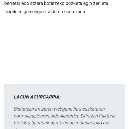
berretsi edo atzera botatzeko bozketa egin zen eta
langileen gehiengoak alde bozkatu zuen.
LAGUN AGURGARRIA:
Bisitatzen ari zaren webgune hau euskararen
normalizazioaren alde Aiaraldea Ekintzen Faktoria
proiektu berrituak garatzen duen tresnetako bat