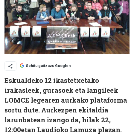
Gehitu gaitzazu Googlen
Eskualdeko 12 ikastetxetako
irakasleek, gurasoek eta langileek
LOMCE legearen aurkako plataforma
sortu dute. Aurkezpen ekitaldia
larunbatean izango da, hilak 22,
12:00etan Laudioko Lamuza plazan.