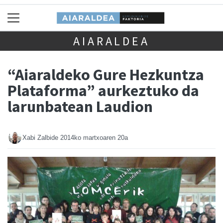
AIARALDEA
“Aiaraldeko Gure Hezkuntza
Plataforma” aurkeztuko da
larunbatean Laudion
Xabi Zalbide
2014ko martxoaren 20a