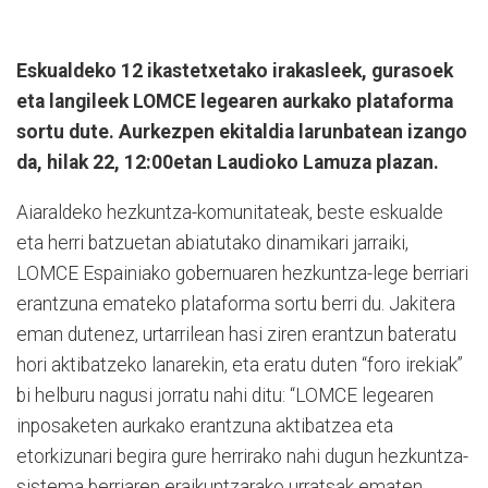
Eskualdeko 12 ikastetxetako irakasleek, gurasoek
eta langileek LOMCE legearen aurkako plataforma
sortu dute. Aurkezpen ekitaldia larunbatean izango
da, hilak 22, 12:00etan Laudioko Lamuza plazan.
Aiaraldeko hezkuntza-komunitateak, beste eskualde
eta herri batzuetan abiatutako dinamikari jarraiki,
LOMCE Espainiako gobernuaren hezkuntza-lege berriari
erantzuna emateko plataforma sortu berri du. Jakitera
eman dutenez, urtarrilean hasi ziren erantzun bateratu
hori aktibatzeko lanarekin, eta eratu duten “foro irekiak”
bi helburu nagusi jorratu nahi ditu: “LOMCE legearen
inposaketen aurkako erantzuna aktibatzea eta
etorkizunari begira gure herrirako nahi dugun hezkuntza-
sistema berriaren eraikuntzarako urratsak ematen