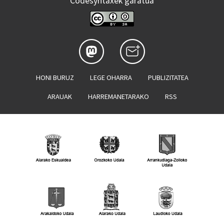
Codesyntaxek garatua
HONI BURUZ
LEGE OHARRA
PUBLIZITATEA
ARAUAK
HARREMANETARAKO
RSS