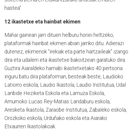
hastea”.
12 ikastetxe eta hainbat ekimen
Mahai gainean jarri dituen helburu horiei heltzeko,
plataformak hainbat ekimen abian jarriko ditu. Adierazi
dutenez, ekimenok “irekiak eta parte hartzaileak” izango
dira eta udalerri eta ikastetxe bakoitzean garatuko dira.
Guztira Aiaraldeko hamabi ikastetxetako 40 pertsona
inguru batu dira plataforman, besteak beste, Laudioko
Latiorro eskola, Laudio Ikastola, Laudio Institutua, Udal
Lanbide Heziketa Eskola eta Lamuza Eskola,
Amurrioko Lucas Rey-Matias Landaburu eskola,
Aresketa Ikastola, Zaraobe Institutua, Zabaleko eskola,
Orozkoko eskola, Urduñako eskola eta Aiarako
Etxaurren Ikastolakoak.