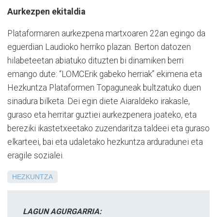
Aurkezpen ekitaldia
Plataformaren aurkezpena martxoaren 22an egingo da
eguerdian Laudioko herriko plazan. Berton datozen
hilabeteetan abiatuko dituzten bi dinamiken berri
emango dute: “LOMCErik gabeko herriak” ekimena eta
Hezkuntza Plataformen Topaguneak bultzatuko duen
sinadura bilketa. Dei egin diete Aiaraldeko irakasle,
guraso eta herritar guztiei aurkezpenera joateko, eta
bereziki ikastetxeetako zuzendaritza taldeei eta guraso
elkarteei, bai eta udaletako hezkuntza arduradunei eta
eragile sozialei.
HEZKUNTZA
LAGUN AGURGARRIA: