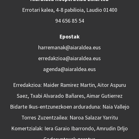
Errotari kalea, 4-8 pabilioia, Laudio 01400
94 656 85 54
Epostak
harremanak@aiaraldea.eus
erredakzioa@aiaraldea.eus
agenda@aiaraldea.eus
Erredakzioa: Maider Ramirez Martin, Aitor Aspuru
Saez, Txabi Alvarado Bañares, Aimar Gutierrez
Bidarte Ikus-entzunezkoen arduraduna: Naia Vallejo
Torres Zuzentzailea: Naroa Salazar Yarritu
Komertzialak: Iera Garaio Ibarrondo, Amrudin Drljo