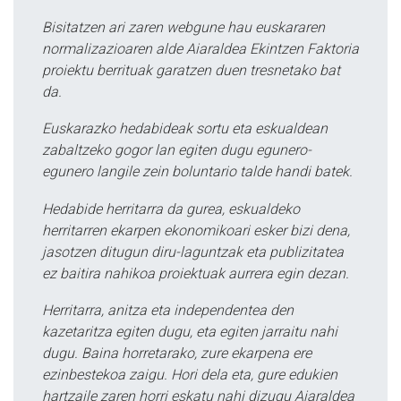
Bisitatzen ari zaren webgune hau euskararen
normalizazioaren alde Aiaraldea Ekintzen Faktoria
proiektu berrituak garatzen duen tresnetako bat
da.
Euskarazko hedabideak sortu eta eskualdean
zabaltzeko gogor lan egiten dugu egunero-
egunero langile zein boluntario talde handi batek.
Hedabide herritarra da gurea, eskualdeko
herritarren ekarpen ekonomikoari esker bizi dena,
jasotzen ditugun diru-laguntzak eta publizitatea
ez baitira nahikoa proiektuak aurrera egin dezan.
Herritarra, anitza eta independentea den
kazetaritza egiten dugu, eta egiten jarraitu nahi
dugu. Baina horretarako, zure ekarpena ere
ezinbestekoa zaigu. Hori dela eta, gure edukien
hartzaile zaren horri eskatu nahi dizugu Aiaraldea