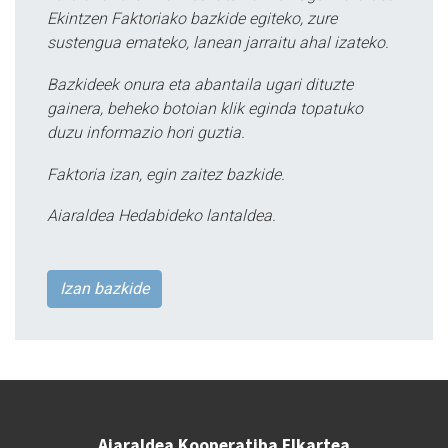
Ekintzen Faktoriako bazkide egiteko, zure
sustengua emateko, lanean jarraitu ahal izateko.
Bazkideek onura eta abantaila ugari dituzte
gainera, beheko botoian klik eginda topatuko
duzu informazio hori guztia.
Faktoria izan, egin zaitez bazkide.
Aiaraldea Hedabideko lantaldea.
Izan bazkide
Aiaraldea Kooperatiba Elkartea