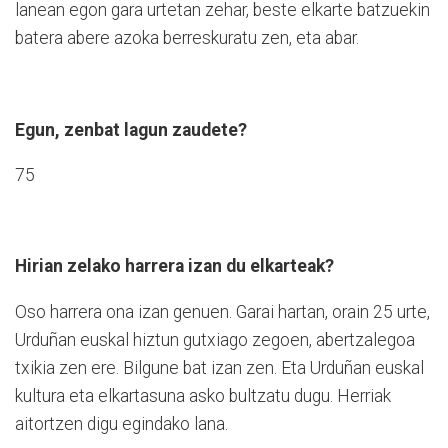
lanean egon gara urtetan zehar, beste elkarte batzuekin
batera abere azoka berreskuratu zen, eta abar.
Egun, zenbat lagun zaudete?
75
Hirian zelako harrera izan du elkarteak?
Oso harrera ona izan genuen. Garai hartan, orain 25 urte,
Urduñan euskal hiztun gutxiago zegoen, abertzalegoa
txikia zen ere. Bilgune bat izan zen. Eta Urduñan euskal
kultura eta elkartasuna asko bultzatu dugu. Herriak
aitortzen digu egindako lana.