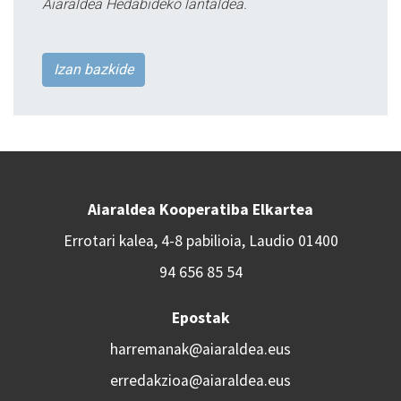
Aiaraldea Hedabideko lantaldea.
Izan bazkide
Aiaraldea Kooperatiba Elkartea
Errotari kalea, 4-8 pabilioia, Laudio 01400
94 656 85 54
Epostak
harremanak@aiaraldea.eus
erredakzioa@aiaraldea.eus