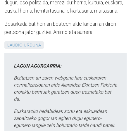
dugun, oso polita da, merezi du: herria, kultura, euskara,
euskal herria, herritartasuna, elkartasuna, maitasuna.
Besarkada bat herrian besteen alde lanean ari diren
pertsona jator guztiei. Animo eta aurrera!
LAUDIO
URDUÑA
LAGUN AGURGARRIA:
Bisitatzen ari zaren webgune hau euskararen
normalizazioaren alde Aiaraldea Ekintzen Faktoria
proiektu berrituak garatzen duen tresnetako bat
da.
Euskarazko hedabideak sortu eta eskualdean
zabaltzeko gogor lan egiten dugu egunero-
egunero langile zein boluntario talde handi batek.