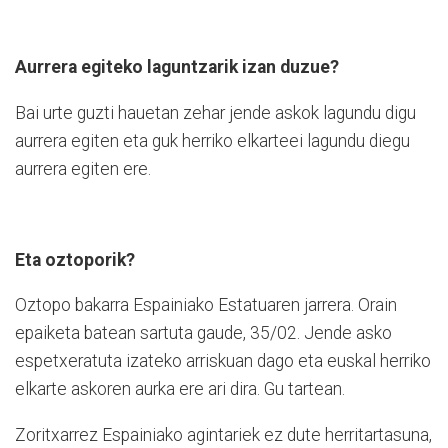
Aurrera egiteko laguntzarik izan duzue?
Bai urte guzti hauetan zehar jende askok lagundu digu
aurrera egiten eta guk herriko elkarteei lagundu diegu
aurrera egiten ere.
Eta oztoporik?
Oztopo bakarra Espainiako Estatuaren jarrera. Orain
epaiketa batean sartuta gaude, 35/02. Jende asko
espetxeratuta izateko arriskuan dago eta euskal herriko
elkarte askoren aurka ere ari dira. Gu tartean.
Zoritxarrez Espainiako agintariek ez dute herritartasuna,