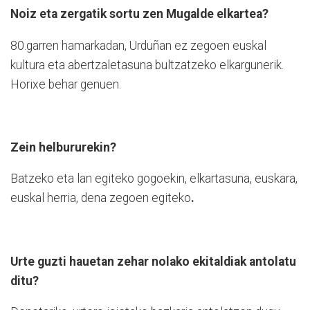
Noiz eta zergatik sortu zen Mugalde elkartea?
80.garren hamarkadan, Urduñan ez zegoen euskal
kultura eta abertzaletasuna bultzatzeko elkargunerik.
Horixe behar genuen.
Zein helbururekin?
Batzeko eta lan egiteko gogoekin, elkartasuna, euskara,
euskal herria, dena zegoen egiteko
.
Urte guzti hauetan zehar nolako ekitaldiak antolatu
ditu?