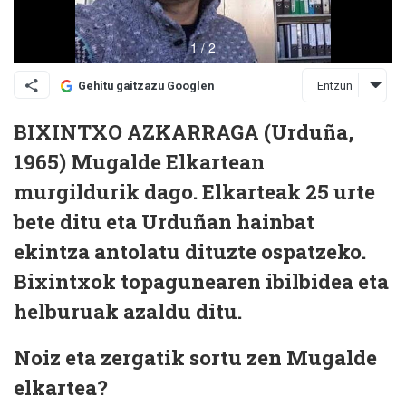
Entzun
Gehitu gaitzazu Googlen
BIXINTXO AZKARRAGA (Urduña,
1965) Mugalde Elkartean
murgildurik dago. Elkarteak 25 urte
bete ditu eta Urduñan hainbat
ekintza antolatu dituzte ospatzeko.
Bixintxok topagunearen ibilbidea eta
helburuak azaldu ditu.
Noiz eta zergatik sortu zen Mugalde
elkartea?