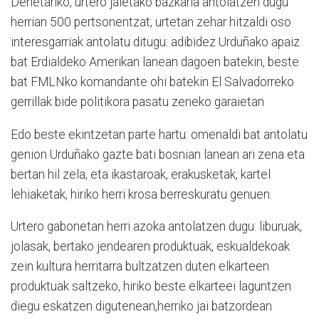
Denetariko, urtero jaietako bazkaria antolatzen dugu
herrian 500 pertsonentzat, urtetan zehar hitzaldi oso
interesgarriak antolatu ditugu: adibidez Urduñako apaiz
bat Erdialdeko Amerikan lanean dagoen batekin, beste
bat FMLNko komandante ohi batekin El Salvadorreko
gerrillak bide politikora pasatu zeneko garaietan
Edo beste ekintzetan parte hartu: omenaldi bat antolatu
genion Urduñako gazte bati bosnian lanean ari zena eta
bertan hil zela, eta ikastaroak, erakusketak, kartel
lehiaketak, hiriko herri krosa berreskuratu genuen.
Urtero gabonetan herri azoka antolatzen dugu: liburuak,
jolasak, bertako jendearen produktuak, eskualdekoak
zein kultura herritarra bultzatzen duten elkarteen
produktuak saltzeko, hiriko beste elkarteei laguntzen
diegu eskatzen digutenean,herriko jai batzordean