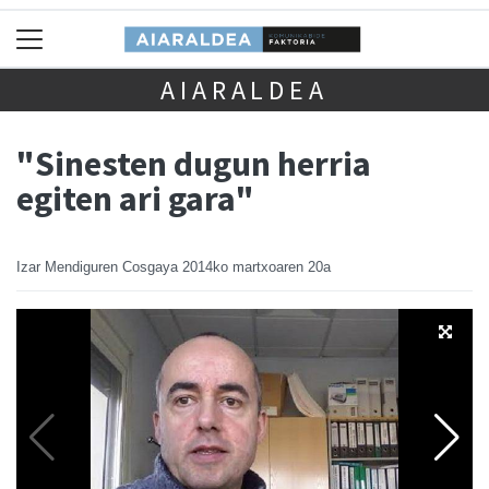
AIARALDEA
"Sinesten dugun herria
egiten ari gara"
Izar Mendiguren Cosgaya
2014ko martxoaren 20a