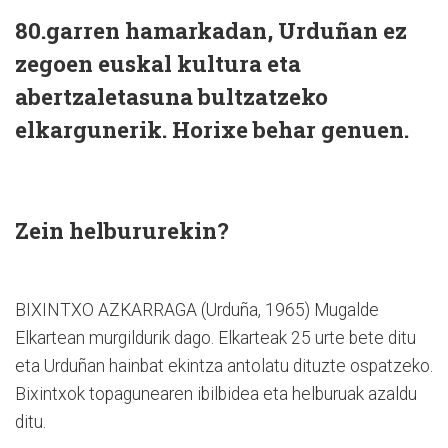
80.garren hamarkadan, Urduñan ez
zegoen euskal kultura eta
abertzaletasuna bultzatzeko
elkargunerik. Horixe behar genuen.
Zein helbururekin?
BIXINTXO AZKARRAGA (Urduña, 1965) Mugalde
Elkartean murgildurik dago. Elkarteak 25 urte bete ditu
eta Urduñan hainbat ekintza antolatu dituzte ospatzeko.
Bixintxok topagunearen ibilbidea eta helburuak azaldu
ditu.