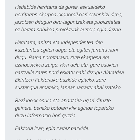
Hedabide herritarra da gurea, eskualdeko
herritarren ekarpen ekonomikoari esker bizi dena,
jasotzen ditugun diru-laguntzak eta publizitatea
ez baitira nahikoa proiektuak aurrera egin dezan.
Herritarra, anitza eta independentea den
kazetaritza egiten dugu, eta egiten jarraitu nahi
dugu. Baina horretarako, zure ekarpena ere
ezinbestekoa zaigu. Hori dela eta, gure edukien
hartzaile zaren horri eskatu nahi dizugu Aiaraldea
Ekintzen Faktoriako bazkide egiteko, zure
sustengua emateko, lanean jarraitu ahal izateko.
Bazkideek onura eta abantaila ugari dituzte
gainera, beheko botoian klik eginda topatuko
duzu informazio hori guztia.
Faktoria izan, egin zaitez bazkide.