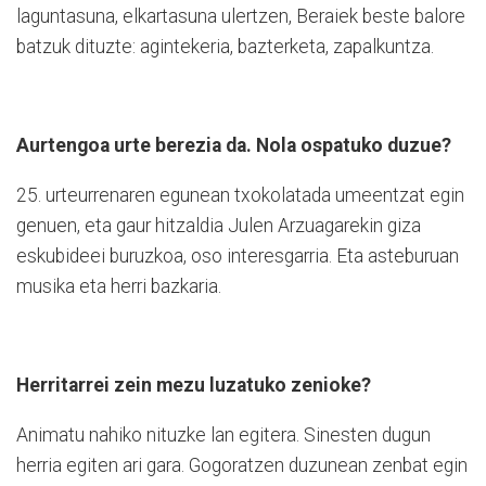
laguntasuna, elkartasuna ulertzen, Beraiek beste balore
batzuk dituzte: agintekeria, bazterketa, zapalkuntza.
Aurtengoa urte berezia da. Nola ospatuko duzue?
25. urteurrenaren egunean txokolatada umeentzat egin
genuen, eta gaur hitzaldia Julen Arzuagarekin giza
eskubideei buruzkoa, oso interesgarria. Eta asteburuan
musika eta herri bazkaria.
Herritarrei zein mezu luzatuko zenioke?
Animatu nahiko nituzke lan egitera. Sinesten dugun
herria egiten ari gara. Gogoratzen duzunean zenbat egin