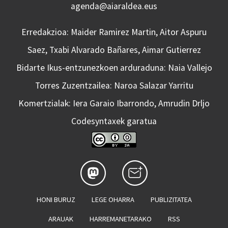
agenda@aiaraldea.eus
Erredakzioa: Maider Ramirez Martin, Aitor Aspuru
Saez, Txabi Alvarado Bañares, Aimar Gutierrez
Bidarte Ikus-entzunezkoen arduraduna: Naia Vallejo
Torres Zuzentzailea: Naroa Salazar Yarritu
Komertzialak: Iera Garaio Ibarrondo, Amrudin Drljo
Codesyntaxek garatua
HONI BURUZ
LEGE OHARRA
PUBLIZITATEA
ARAUAK
HARREMANETARAKO
RSS