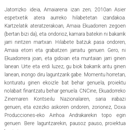
Jatorrizko ideia, Amaiarena izan zen; 2010an Asier
espetxetik atera aurreko hilabetetan izandakoa.
Kartzelatik ateratzerakoan, Amaia Ekuadorren zegoen
(bertan bizi da), eta ondorioz, kamara batekin ni bakarrik
jarri nintzen martxan. Hilabete batzuk pasa ondoren,
Amaia etorri eta grabatzen jarraitu genuen. Gero, ni
Ekuadorrera joan, eta gidoian eta muntaian jarri ginen
lanean. Urte eta erdi luzez, gu biok bakarrik aritu ginen
lanean, inongo diru laguntzarik gabe. Momentu horretan,
konturatu ginen ekoizle bat behar genuela, proiektu
nolabait finantzatu behar genuela. CNCine, Ekuadorreko
Zinemaren Kontseilu Nazionalaren, saria irabazi
genuen, eta ezezko askoren ondoren, zorionez, Doxa
Producciones-eko Ainhoa Andrakarekin topo egin
genuen. Bere laguntzarekin, pausoz pauso, proiektua