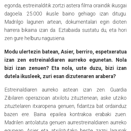
egonda, estreinalditik zortzi astera filma oraindik ikusgai
dagoela. 25.000 ikusle baino gehiago izan ditugu.
Madrilgo lagunen artean, dokumentalari egin dioten
harrera bikaina izan da. Eztabaida sustatu du, eta hori
zen gure helburu nagusiena.
Modu ulertezin batean, Asier, berriro, espetxeratua
izan zen estreinaldiaren aurreko egunetan. Nola
bizi izan zenuen? Eta nola, uste duzu, bizi izan
dutela ikusleek, zuri esan dizutenaren arabera?
Estreinaldiaren aurreko astean izan zen. Guardia
Zibilaren operazioan atxilotu zituztenean, aske utziko
zituztelaren itxaropena genuen, fidantza bat ordainduz
bazen ere. Baina epailea kontrakoa erabaki zuen.
Madrilen antolatuta genuen aurrestreinaldiaren aurreko
egunean, Asier eta atxilotutako beste zazpi lagunak