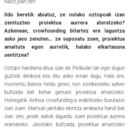
hasiz joan zen.
Ildo beretik abiatuz, ze nolako oztopoak izan
zenituzten proiektua aurrera ateratzeko?
Azkenean, crowfounding bitartez ere laguntza
asko jaso zenuten… ze suposatu zuen, proiektua
amaituta egon aurretik, halako elkartasuna
sentitzea?
Oztopo handiena dirua izan da. Pelikulan lan egin dugun
guztiok denbora eta diru asko eman dugu. Hala ere,
momentu batera heldu ginen, non ezinbesteko azken
bultzada bat behar genuen proiektua amaitzeko.
Horregatik Ainhoa crowfunding-a erabiltzeko burutazio
izan zuen. Martxan jarritako ekintza arrakasta handi bat
izan zen, jende askok lagundu zuen proiektua aurrera
eramateko. Jasotako bultzada, proiektua amaitzeko