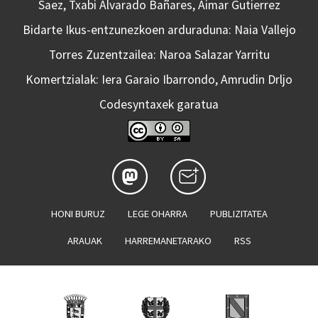
Saez, Txabi Alvarado Bañares, Aimar Gutierrez
Bidarte Ikus-entzunezkoen arduraduna: Naia Vallejo
Torres Zuzentzailea: Naroa Salazar Yarritu
Komertzialak: Iera Garaio Ibarrondo, Amrudin Drljo
Codesyntaxek garatua
HONI BURUZ
LEGE OHARRA
PUBLIZITATEA
ARAUAK
HARREMANETARAKO
RSS