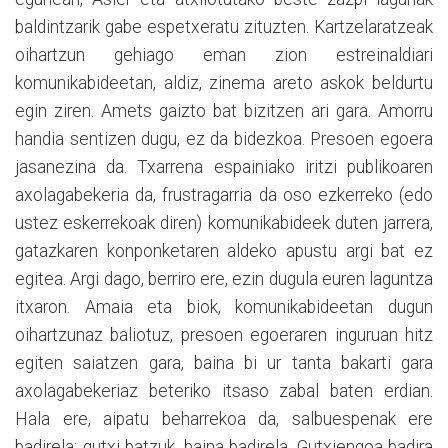
baldintzarik gabe espetxeratu zituzten. Kartzelaratzeak
oihartzun gehiago eman zion estreinaldiari
komunikabideetan, aldiz, zinema areto askok beldurtu
egin ziren. Amets gaizto bat bizitzen ari gara. Amorru
handia sentizen dugu, ez da bidezkoa. Presoen egoera
jasanezina da. Txarrena espainiako iritzi publikoaren
axolagabekeria da, frustragarria da oso ezkerreko (edo
ustez eskerrekoak diren) komunikabideek duten jarrera,
gatazkaren konponketaren aldeko apustu argi bat ez
egitea. Argi dago, berriro ere, ezin dugula euren laguntza
itxaron. Amaia eta biok, komunikabideetan dugun
oihartzunaz baliotuz, presoen egoeraren inguruan hitz
egiten saiatzen gara, baina bi ur tanta bakarti gara
axolagabekeriaz beteriko itsaso zabal baten erdian.
Hala ere, aipatu beharrekoa da, salbuespenak ere
badirela; gutxi batzuk, baina badirela. Gutxiengoa badira