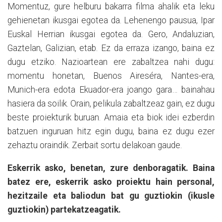
Momentuz, gure helburu bakarra filma ahalik eta leku
gehienetan ikusgai egotea da. Lehenengo pausua, Ipar
Euskal Herrian ikusgai egotea da. Gero, Andaluzian,
Gaztelan, Galizian, etab. Ez da erraza izango, baina ez
dugu etziko. Nazioartean ere zabaltzea nahi dugu:
momentu honetan, Buenos Aireséra, Nantes-era,
Munich-era edota Ekuador-era joango gara… bainahau
hasiera da soilik. Orain, pelikula zabaltzeaz gain, ez dugu
beste proiekturik buruan. Amaia eta biok idei ezberdin
batzuen inguruan hitz egin dugu, baina ez dugu ezer
zehaztu oraindik. Zerbait sortu delakoan gaude.
Eskerrik asko, benetan, zure denboragatik. Baina
batez ere, eskerrik asko proiektu hain personal,
hezitzaile eta baliodun bat gu guztiokin (ikusle
guztiokin) partekatzeagatik.