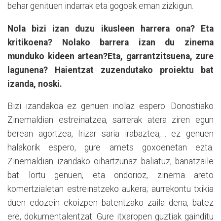
behar genituen indarrak eta gogoak eman zizkigun.
Nola bizi izan duzu ikusleen harrera ona? Eta
kritikoena? Nolako barrera izan du zinema
munduko kideen artean?Eta, garrantzitsuena, zure
lagunena? Haientzat zuzendutako proiektu bat
izanda, noski.
Bizi izandakoa ez genuen inolaz espero. Donostiako
Zinemaldian estreinatzea, sarrerak atera ziren egun
berean agortzea, Irizar saria irabaztea,… ez genuen
halakorik espero, gure amets goxoenetan ezta.
Zinemaldian izandako oihartzunaz baliatuz, banatzaile
bat lortu genuen, eta ondorioz, zinema areto
komertzialetan estreinatzeko aukera; aurrekontu txikia
duen edozein ekoizpen batentzako zaila dena, batez
ere, dokumentalentzat. Gure itxaropen guztiak gainditu