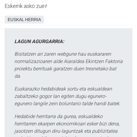
Eskerrik asko zuei!
EUSKAL HERRIA
LAGUN AGURGARRIA:
Bisitatzen ari zaren webgune hau euskararen
normalizazioaren alde Aiaraldea Ekintzen Faktoria
proiektu berrituak garatzen duen tresnetako bat
da.
Euskarazko hedabideak sortu eta eskualdean
zabaltzeko gogor lan egiten dugu egunero-
egunero langile zein boluntario talde handi batek.
Hedabide herritarra da gurea, eskualdeko
herritarren ekarpen ekonomikoari esker bizi dena,
jasotzen ditugun diru-laguntzak eta publizitatea