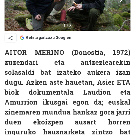
Gehitu gaitzazu Googlen
AITOR MERINO (Donostia, 1972)
zuzendari eta antzezlearekin
solasaldi bat izateko aukera izan
dugu. Azken aste hauetan,
Asier ETA
biok
dokumentala Laudion eta
Amurrion ikusgai egon da; euskal
zinemaren mundua hankaz gora jarri
duen ekoizpen ausart horren
inguruko hausnarketa zintzo bat