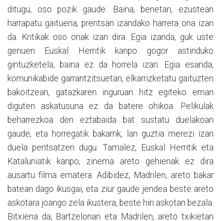
ditugu, oso pozik gaude. Baina, benetan, ezustean
harrapatu gaituena, prentsan izandako harrera ona izan
da. Kritikak oso onak izan dira. Egia izanda, guk uste
genuen Euskal Herritik kanpo gogor astinduko
gintuzketela, baina ez da horrela izan. Egia esanda,
komunikabide garrantzitsuetan, elkarrizketatu gaituzten
bakoitzean, gatazkaren inguruan hitz egiteko eman
diguten askatusuna ez da batere ohikoa. Pelikulak
beharrezkoa den eztabaida bat sustatu duelakoan
gaude, eta horregatik bakarrik, lan guztia merezi izan
duela pentsatzen dugu. Tamalez, Euskal Herritik eta
Kataluniatik kanpo, zinema areto gehienak ez dira
ausartu filma ematera. Adibidez, Madrilen, areto bakar
batean dago ikusgai, eta ziur gaude jendea beste areto
askotara joango zela ikustera, beste hiri askotan bezala.
Bitxiena da, Bartzelonan eta Madrilen, areto txikietan