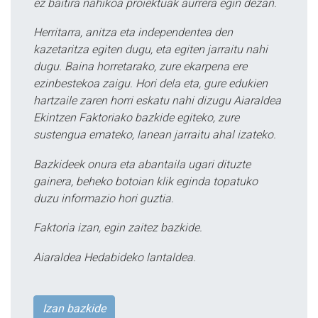
ez baitira nahikoa proiektuak aurrera egin dezan.
Herritarra, anitza eta independentea den
kazetaritza egiten dugu, eta egiten jarraitu nahi
dugu. Baina horretarako, zure ekarpena ere
ezinbestekoa zaigu. Hori dela eta, gure edukien
hartzaile zaren horri eskatu nahi dizugu Aiaraldea
Ekintzen Faktoriako bazkide egiteko, zure
sustengua emateko, lanean jarraitu ahal izateko.
Bazkideek onura eta abantaila ugari dituzte
gainera, beheko botoian klik eginda topatuko
duzu informazio hori guztia.
Faktoria izan, egin zaitez bazkide.
Aiaraldea Hedabideko lantaldea.
Izan bazkide