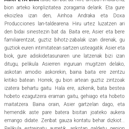
bion arteko konplizitatea zoragarria delarik. Eta gure
ekoizlea izan den, Ainhoa Andraka eta Doxa
Producciones lan-taldearena. Hiru urtez luzatzen ari
den bidai sinestezin bat da. Baita ere, Asier eta bere
familiarentzat, guztiz bihotz-zabalak izan direnak, gu
guztiok euren intimitatean sartzen usteagatik. Asier eta
biok, gure adiskidetasunaren une latzenak bizi izan
ditugu, pelikula Asierren inguruan mugitzen delako,
askotan amodio askorekin, baina baita ere zentzu
kritiko batean. Horrek, gu bion artean guztiz zintzoak
izatera behartu gaitu. Hala ere, azkenik, bata bestea
hobeto ezagutzera eraman gaitu, gehiago eta hobeto
maitatzera. Baina orain, Asier gartzelan dago, eta
hemendik aste pare batera bisitan joateko aukera
emango didate. Zenbat gauza kontatu behar dizkiot…
Pelikula estreinatu aurretik, askotan galdetu genion