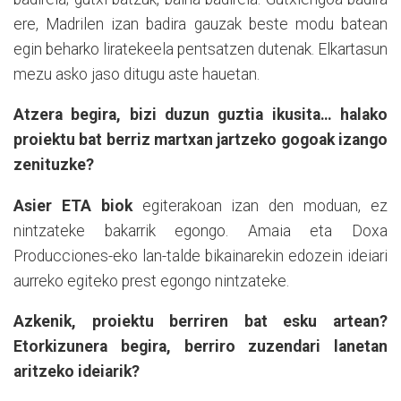
ere, Madrilen izan badira gauzak beste modu batean
egin beharko liratekeela pentsatzen dutenak. Elkartasun
mezu asko jaso ditugu aste hauetan.
Atzera begira, bizi duzun guztia ikusita… halako
proiektu bat berriz martxan jartzeko gogoak izango
zenituzke?
Asier ETA biok
egiterakoan izan den moduan, ez
nintzateke bakarrik egongo. Amaia eta Doxa
Producciones-eko lan-talde bikainarekin edozein ideiari
aurreko egiteko prest egongo nintzateke.
Azkenik, proiektu berriren bat esku artean?
Etorkizunera begira, berriro zuzendari lanetan
aritzeko ideiarik?