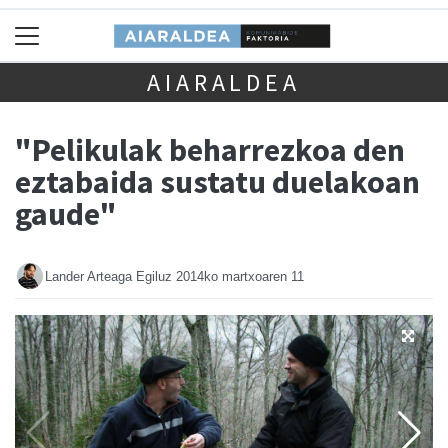
AIARALDEA
"Pelikulak beharrezkoa den
eztabaida sustatu duelakoan
gaude"
Lander Arteaga Egiluz
2014ko martxoaren 11