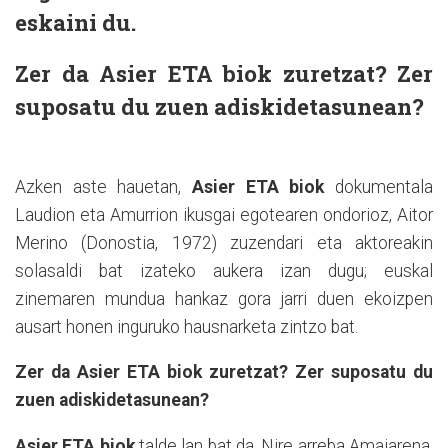
eskaini du.
Zer da Asier ETA biok zuretzat? Zer
suposatu du zuen adiskidetasunean?
Azken aste hauetan,
Asier ETA biok
dokumentala
Laudion eta Amurrion ikusgai egotearen ondorioz, Aitor
Merino (Donostia, 1972) zuzendari eta aktoreakin
solasaldi bat izateko aukera izan dugu; euskal
zinemaren mundua hankaz gora jarri duen ekoizpen
ausart honen inguruko hausnarketa zintzo bat.
Zer da Asier ETA biok zuretzat? Zer suposatu du
zuen adiskidetasunean?
Asier ETA biok
talde lan bat da. Nire arreba Amaiarena,