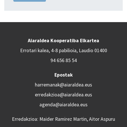
Aiaraldea Kooperatiba Elkartea
Errotari kalea, 4-8 pabilioia, Laudio 01400
94 656 85 54
Epostak
harremanak@aiaraldea.eus
erredakzioa@aiaraldea.eus
agenda@aiaraldea.eus
Erredakzioa: Maider Ramirez Martin, Aitor Aspuru