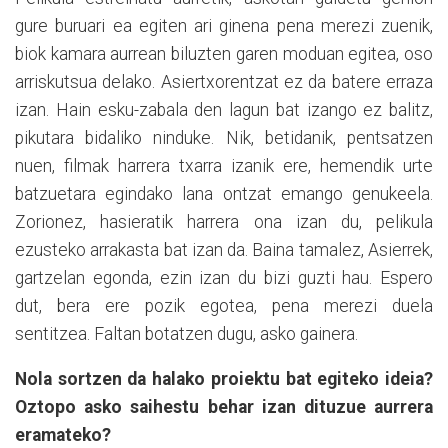
gure buruari ea egiten ari ginena pena merezi zuenik,
biok kamara aurrean biluzten garen moduan egitea, oso
arriskutsua delako. Asiertxorentzat ez da batere erraza
izan. Hain esku-zabala den lagun bat izango ez balitz,
pikutara bidaliko ninduke. Nik, betidanik, pentsatzen
nuen, filmak harrera txarra izanik ere, hemendik urte
batzuetara egindako lana ontzat emango genukeela.
Zorionez, hasieratik harrera ona izan du, pelikula
ezusteko arrakasta bat izan da. Baina tamalez, Asierrek,
gartzelan egonda, ezin izan du bizi guzti hau. Espero
dut, bera ere pozik egotea, pena merezi duela
sentitzea. Faltan botatzen dugu, asko gainera.
Nola sortzen da halako proiektu bat egiteko ideia?
Oztopo asko saihestu behar izan dituzue aurrera
eramateko?