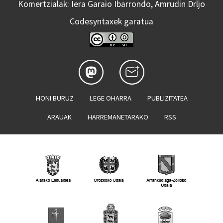
Komertzialak: Iera Garaio Ibarrondo, Amrudin Drljo
Codesyntaxek garatua
HONI BURUZ
LEGE OHARRA
PUBLIZITATEA
ARAUAK
HARREMANETARAKO
RSS