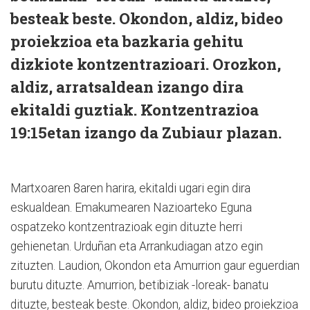
besteak beste. Okondon, aldiz, bideo
proiekzioa eta bazkaria gehitu
dizkiote kontzentrazioari. Orozkon,
aldiz, arratsaldean izango dira
ekitaldi guztiak. Kontzentrazioa
19:15etan izango da Zubiaur plazan.
Martxoaren 8aren harira, ekitaldi ugari egin dira
eskualdean. Emakumearen Nazioarteko Eguna
ospatzeko kontzentrazioak egin dituzte herri
gehienetan. Urduñan eta Arrankudiagan atzo egin
zituzten. Laudion, Okondon eta Amurrion gaur eguerdian
burutu dituzte. Amurrion, betibiziak -loreak- banatu
dituzte, besteak beste. Okondon, aldiz, bideo proiekzioa