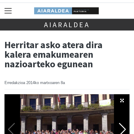
AIARALDEA
Herritar asko atera dira
kalera emakumearen
nazioarteko egunean
Erredakzioa
2014ko martxoaren 8a