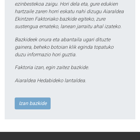
ezinbestekoa zaigu. Hori dela eta, gure edukien
hartzaile zaren horri eskatu nahi dizugu Aiaraldea
Ekintzen Faktoriako bazkide egiteko, zure
sustengua emateko, lanean jarraitu ahal izateko.
Bazkideek onura eta abantaila ugari dituzte
gainera, beheko botoian klik eginda topatuko
duzu informazio hori guztia.
Faktoria izan, egin zaitez bazkide.
Aiaraldea Hedabideko lantaldea.
Izan bazkide