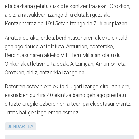
eta bazkaria gehitu dizkiote kontzentrazioari. Orozkon,
aldiz, arratsaldean izango dira ekitaldi guztiak.
Kontzentarazioa 19:15etan izango da Zubiaur plazan.
Arratsalderako, ordea, berdintasunaren aldeko ekitaldi
gehiago daude antolatuta. Amurrion, esaterako,
Berdintasunaren aldeko VII. Herri Milia antolatu du
Oinkariak atletismo taldeak. Artzinigan, Amurrion eta
Orozkon, aldiz, antzerkia izango da.
Datorren astean ere ekitaldi ugari izango dira. Izan ere,
eskualden guztira 40 ekintza baino gehiago prestatu
dituzte eragile ezberdinen artean parekidetasunerantz
urrats bat gehiago eman asmoz.
JENDARTEA