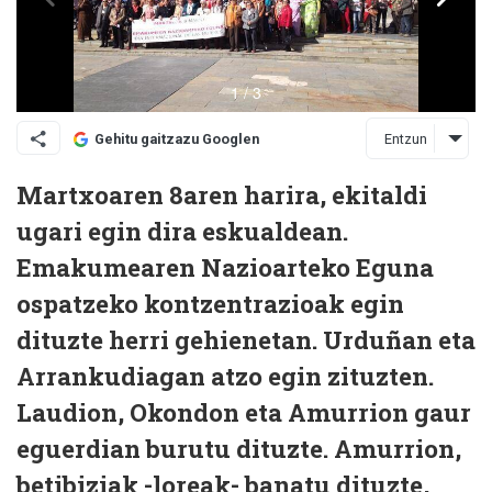
Entzun
Gehitu gaitzazu Googlen
Martxoaren 8aren harira, ekitaldi
ugari egin dira eskualdean.
Emakumearen Nazioarteko Eguna
ospatzeko kontzentrazioak egin
dituzte herri gehienetan. Urduñan eta
Arrankudiagan atzo egin zituzten.
Laudion, Okondon eta Amurrion gaur
eguerdian burutu dituzte. Amurrion,
betibiziak -loreak- banatu dituzte,