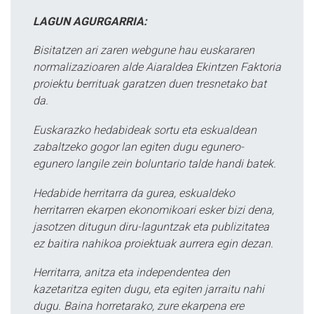
LAGUN AGURGARRIA:
Bisitatzen ari zaren webgune hau euskararen
normalizazioaren alde Aiaraldea Ekintzen Faktoria
proiektu berrituak garatzen duen tresnetako bat
da.
Euskarazko hedabideak sortu eta eskualdean
zabaltzeko gogor lan egiten dugu egunero-
egunero langile zein boluntario talde handi batek.
Hedabide herritarra da gurea, eskualdeko
herritarren ekarpen ekonomikoari esker bizi dena,
jasotzen ditugun diru-laguntzak eta publizitatea
ez baitira nahikoa proiektuak aurrera egin dezan.
Herritarra, anitza eta independentea den
kazetaritza egiten dugu, eta egiten jarraitu nahi
dugu. Baina horretarako, zure ekarpena ere