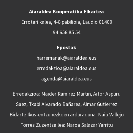
Aiaraldea Kooperatiba Elkartea
Errotari kalea, 4-8 pabilioia, Laudio 01400
94 656 85 54
Epostak
harremanak@aiaraldea.eus
erredakzioa@aiaraldea.eus
agenda@aiaraldea.eus
Erredakzioa: Maider Ramirez Martin, Aitor Aspuru
Saez, Txabi Alvarado Bañares, Aimar Gutierrez
Bidarte Ikus-entzunezkoen arduraduna: Naia Vallejo
Torres Zuzentzailea: Naroa Salazar Yarritu