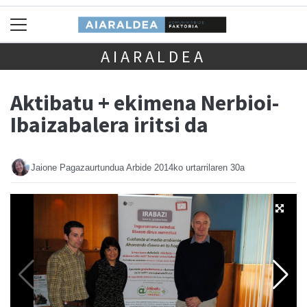
AIARALDEA
Aktibatu + ekimena Nerbioi-
Ibaizabalera iritsi da
Jaione Pagazaurtundua Arbide
2014ko urtarrilaren 30a