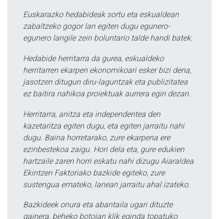
Euskarazko hedabideak sortu eta eskualdean
zabaltzeko gogor lan egiten dugu egunero-
egunero langile zein boluntario talde handi batek.
Hedabide herritarra da gurea, eskualdeko
herritarren ekarpen ekonomikoari esker bizi dena,
jasotzen ditugun diru-laguntzak eta publizitatea
ez baitira nahikoa proiektuak aurrera egin dezan.
Herritarra, anitza eta independentea den
kazetaritza egiten dugu, eta egiten jarraitu nahi
dugu. Baina horretarako, zure ekarpena ere
ezinbestekoa zaigu. Hori dela eta, gure edukien
hartzaile zaren horri eskatu nahi dizugu Aiaraldea
Ekintzen Faktoriako bazkide egiteko, zure
sustengua emateko, lanean jarraitu ahal izateko.
Bazkideek onura eta abantaila ugari dituzte
gainera, beheko botoian klik eginda topatuko