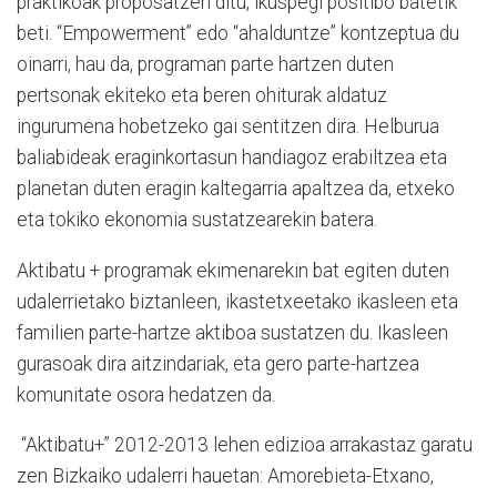
praktikoak proposatzen ditu, ikuspegi positibo batetik
beti. “Empowerment” edo “ahalduntze” kontzeptua du
oinarri, hau da, programan parte hartzen duten
pertsonak ekiteko eta beren ohiturak aldatuz
ingurumena hobetzeko gai sentitzen dira. Helburua
baliabideak eraginkortasun handiagoz erabiltzea eta
planetan duten eragin kaltegarria apaltzea da, etxeko
eta tokiko ekonomia sustatzearekin batera.
Aktibatu + programak ekimenarekin bat egiten duten
udalerrietako biztanleen, ikastetxeetako ikasleen eta
familien parte-hartze aktiboa sustatzen du. Ikasleen
gurasoak dira aitzindariak, eta gero parte-hartzea
komunitate osora hedatzen da.
“Aktibatu+” 2012-2013 lehen edizioa arrakastaz garatu
zen Bizkaiko udalerri hauetan: Amorebieta-Etxano,