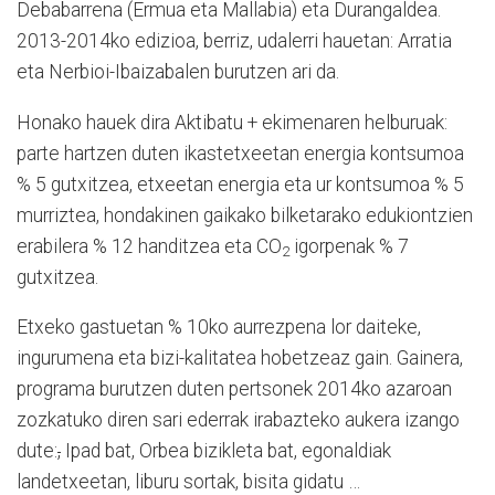
Debabarrena (Ermua eta Mallabia) eta Durangaldea.
2013-2014ko edizioa, berriz, udalerri hauetan: Arratia
eta Nerbioi-Ibaizabalen
burutzen ari da.
Honako hauek dira Aktibatu + ekimenaren helburuak:
parte hartzen duten ikastetxeetan energia kontsumoa
% 5 gutxitzea, etxeetan energia eta ur kontsumoa % 5
murriztea, hondakinen gaikako bilketarako edukiontzien
erabilera % 12 handitzea eta CO
igorpenak % 7
2
gutxitzea.
Etxeko gastuetan % 10ko aurrezpena lor daiteke,
ingurumena eta bizi-kalitatea hobetzeaz gain. Gainera,
programa burutzen duten pertsonek 2014ko azaroan
zozkatuko diren sari ederrak irabazteko aukera izango
dute:
,
Ipad bat, Orbea bizikleta bat, egonaldiak
landetxeetan, liburu sortak, bisita gidatu …