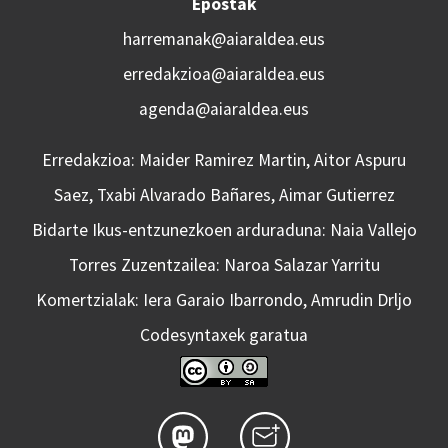
Epostak
harremanak@aiaraldea.eus
erredakzioa@aiaraldea.eus
agenda@aiaraldea.eus
Erredakzioa: Maider Ramirez Martin, Aitor Aspuru
Saez, Txabi Alvarado Bañares, Aimar Gutierrez
Bidarte Ikus-entzunezkoen arduraduna: Naia Vallejo
Torres Zuzentzailea: Naroa Salazar Yarritu
Komertzialak: Iera Garaio Ibarrondo, Amrudin Drljo
Codesyntaxek garatua