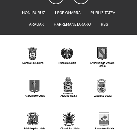
HONI BURUZ
LEGE OHARRA
PUBLIZITATEA
ARAUAK
HARREMANETARAKO
RSS