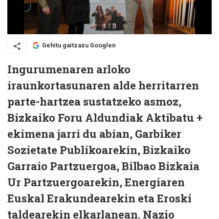
Gehitu gaitzazu Googlen
Ingurumenaren arloko
iraunkortasunaren alde herritarren
parte-hartzea sustatzeko asmoz,
Bizkaiko Foru Aldundia
k Aktibatu +
ekimena jarri du abian,
Garbiker
Sozietate Publikoa
rekin,
Bizkaiko
Garraio Partzuergoa
,
Bilbao Bizkaia
Ur Partzuergoa
rekin,
Energiaren
Euskal Erakundea
rekin eta
Eroski
taldea
rekin elkarlanean. Nazio