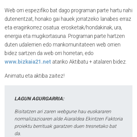
Web orri espezifiko bat dago programan parte hartu nahi
dutenentzat, honako gai hauek jorratzeko lanabes erraz
eta eraginkorrez osatua: erosketak/hondakinak, ura,
energia eta mugikortasuna. Programan parte hartzen
duten udalerrien edo mankomunitateen web orrien
bidez sartzen da web orri horretan, edo
www.bizkaia21.net
atariko Aktibatu + atalaren bidez.
Animatu eta aktiba zaitez!
LAGUN AGURGARRIA:
Bisitatzen ari zaren webgune hau euskararen
normalizazioaren alde Aiaraldea Ekintzen Faktoria
proiektu berrituak garatzen duen tresnetako bat
da.