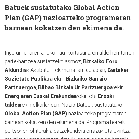
Batuek sustatutako
Global Action
Plan (GAP)
nazioarteko programaren
barnean kokatzen den ekimena da.
Ingurumenaren arloko iraunkortasunaren alde herritarren
parte-hartzea sustatzeko asmoz,
Bizkaiko Foru
Aldundia
k Aktibatu + ekimena jarri du abian,
Garbiker
Sozietate Publikoa
rekin,
Bizkaiko Garraio
Partzuergoa
,
Bilbao Bizkaia Ur Partzuergoa
rekin,
Energiaren Euskal Erakundea
rekin eta
Eroski
taldea
rekin elkarlanean. Nazio Batuek sustatutako
Global Action Plan (GAP)
nazioarteko programaren
barnean kokatzen den ekimena da. Programa horrek
pertsonen ohiturak aldatzeko ideia errazak eta ekintza