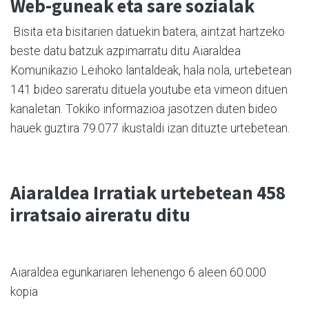
Web-guneak eta sare sozialak
Bisita eta bisitarien datuekin batera, aintzat hartzeko
beste datu batzuk azpimarratu ditu Aiaraldea
Komunikazio Leihoko lantaldeak, hala nola, urtebetean
141 bideo sareratu dituela youtube eta vimeon dituen
kanaletan. Tokiko informazioa jasotzen duten bideo
hauek guztira 79.077 ikustaldi izan dituzte urtebetean.
Aiaraldea Irratiak urtebetean 458
irratsaio aireratu ditu
Aiaraldea egunkariaren lehenengo 6 aleen 60.000
kopia