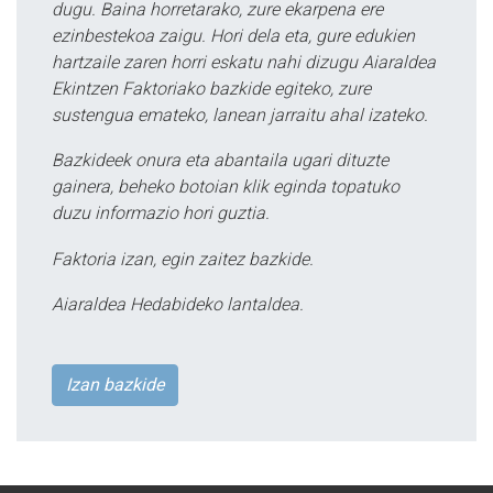
dugu. Baina horretarako, zure ekarpena ere
ezinbestekoa zaigu. Hori dela eta, gure edukien
hartzaile zaren horri eskatu nahi dizugu Aiaraldea
Ekintzen Faktoriako bazkide egiteko, zure
sustengua emateko, lanean jarraitu ahal izateko.
Bazkideek onura eta abantaila ugari dituzte
gainera, beheko botoian klik eginda topatuko
duzu informazio hori guztia.
Faktoria izan, egin zaitez bazkide.
Aiaraldea Hedabideko lantaldea.
Izan bazkide