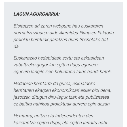
LAGUN AGURGARRIA:
Bisitatzen ari zaren webgune hau euskararen
normalizazioaren alde Aiaraldea Ekintzen Faktoria
proiektu berrituak garatzen duen tresnetako bat
da.
Euskarazko hedabideak sortu eta eskualdean
zabaltzeko gogor lan egiten dugu egunero-
egunero langile zein boluntario talde handi batek.
Hedabide herritarra da gurea, eskualdeko
herritarren ekarpen ekonomikoari esker bizi dena,
jasotzen ditugun diru-laguntzak eta publizitatea
ez baitira nahikoa proiektuak aurrera egin dezan.
Herritarra, anitza eta independentea den
kazetaritza egiten dugu, eta egiten jarraitu nahi