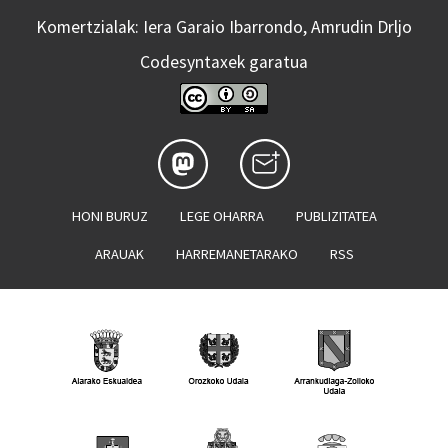
Komertzialak: Iera Garaio Ibarrondo, Amrudin Drljo
Codesyntaxek garatua
HONI BURUZ
LEGE OHARRA
PUBLIZITATEA
ARAUAK
HARREMANETARAKO
RSS