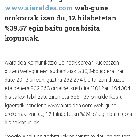
www.aiaraldea.com
web-gune
orokorrak izan du,
12 hilabetetan
%39.57 egin baitu gora
bisita
kopuruak.
Aiaraldea Komunikazio Leihoak sarean kudeatzen
dituen web-guneen audientziak %30,3-ko igoera izan
dute 2013 urtean, guztira 282.274 bisita izan dituzte
eta denera 802.363 orrialde ikusi dira (2012an 194.304
bisita kontabilizatu ziren eta 586.137 orrialde ikusi).
Igoerarik handiena www.aiaraldea.com web-gune
orokorrak izan du, 12 hilabetetan %39.57 egin baitu gora
bisita kopuruak.
Google Analitics zerbitzuak eskainitako datuen argitara,