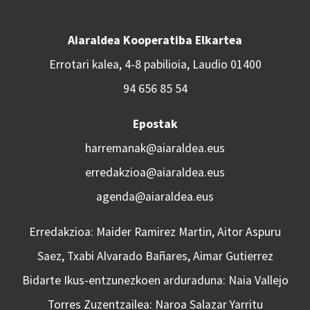
Aiaraldea Kooperatiba Elkartea
Errotari kalea, 4-8 pabilioia, Laudio 01400
94 656 85 54
Epostak
harremanak@aiaraldea.eus
erredakzioa@aiaraldea.eus
agenda@aiaraldea.eus
Erredakzioa: Maider Ramirez Martin, Aitor Aspuru
Saez, Txabi Alvarado Bañares, Aimar Gutierrez
Bidarte Ikus-entzunezkoen arduraduna: Naia Vallejo
Torres Zuzentzailea: Naroa Salazar Yarritu