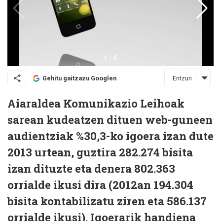
Entzun
Gehitu gaitzazu Googlen
Aiaraldea Komunikazio Leihoak
sarean kudeatzen dituen web-guneen
audientziak %30,3-ko igoera izan dute
2013 urtean, guztira 282.274 bisita
izan dituzte eta denera 802.363
orrialde ikusi dira (2012an 194.304
bisita kontabilizatu ziren eta 586.137
orrialde ikusi). Igoerarik handiena