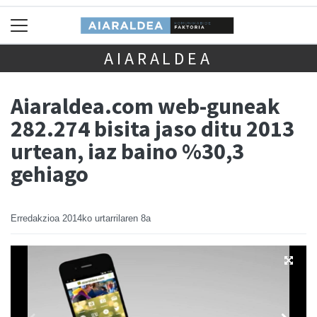
AIARALDEA
Aiaraldea.com web-guneak
282.274 bisita jaso ditu 2013
urtean, iaz baino %30,3
gehiago
Erredakzioa
2014ko urtarrilaren 8a