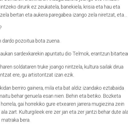
ntzeko dirurik ez zeukatela, banekiela, krisia eta hau eta
zela bertan eta aukera paregabea izango zela niretzat, eta…
?
n dardo pozoitua bota zuena.
daukan sardexkarekin apuntatu dio Telmok, erantzun bitartea
 haren soldataren truke joango nintzela, kultura sailak dirua
tzat ere, gu artistontzat izan ezik.
idan berriro gainera, mila eta bat aldiz izandako eztabaida
amaitu behar genuela esan nien. Behin eta betiko. Bozketa
horrela, gai horrekiko gure etxearen jarrera mugiezina zein
la zart. Kulturgileek ere zer jan eta zer jantzi behar dute al
ti matraka bera.