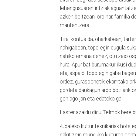
lehengusuaren iritziak aguantatze
azken beltzean, oro har, familia 
mantentzera.
Tira, kontua da, oharkabean, tarter
nahigabean, topo egin dugula suk
nahiko emana denez, otu zaio osp
hura. Apur bat burumakur ikusi du
eta, aspaldi topo egin gabe bageu
ordez, gurasoenetik ekarritako ar
gordeta daukagun ardo botilarik o
gehiago jan eta edateko gai.
Laster azaldu digu Telmok bere b
-Udaleko kultur teknikariak hots 
dakit zein munduko kulturen cente