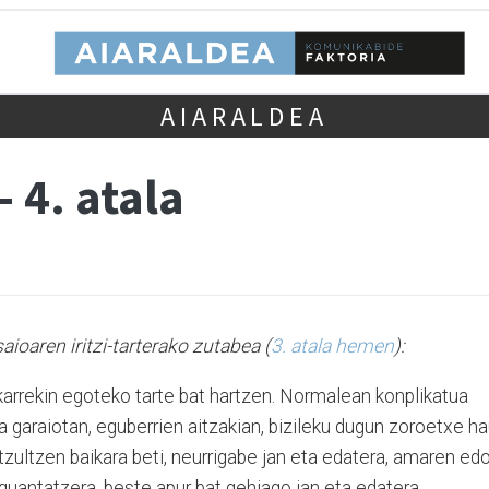
AIARALDEA
 4. atala
aioaren iritzi-tarterako zutabea (
3. atala hemen
):
karrekin egoteko tarte bat hartzen. Normalean konplikatua
a garaiotan, eguberrien aitzakian, bizileku dugun zoroetxe h
 itzultzen baikara beti, neurrigabe jan eta edatera, amaren ed
uantatzera, beste apur bat gehiago jan eta edatera,