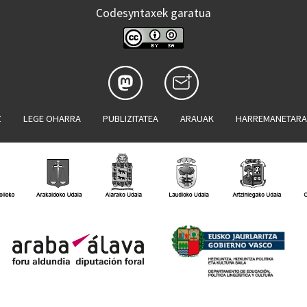
Codesyntaxek garatua
Z
LEGE OHARRA
PUBLIZITATEA
ARAUAK
HARREMANETAR