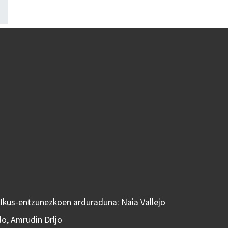
 Ikus-entzunezkoen arduraduna: Naia Vallejo
do, Amrudin Drljo