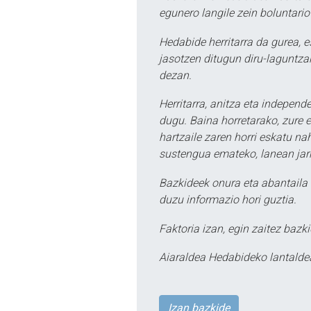
egunero langile zein boluntario
Hedabide herritarra da gurea, 
jasotzen ditugun diru-laguntzak
dezan.
Herritarra, anitza eta independe
dugu. Baina horretarako, zure e
hartzaile zaren horri eskatu na
sustengua emateko, lanean jarr
Bazkideek onura eta abantaila 
duzu informazio hori guztia.
Faktoria izan, egin zaitez bazki
Aiaraldea Hedabideko lantalde
Izan bazkide