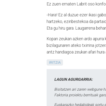
Ez zuen ematen Labrit oso konfo
-Hara! Ez al duzue ezer ikasi gab
hartzeko, ezinbestekoa da partaid
Eta gu hiru gara. Laugarrena behar
Kopan zeukan azken ardo apurra k
bizilagunaren ateko txirrina jotze
antz handiagoa zeukan afari hura 
IRITZIA
LAGUN AGURGARRIA:
Bisitatzen ari zaren webgune h
Faktoria proiektu berrituak gar
Euskarazko hedabideak sortu e