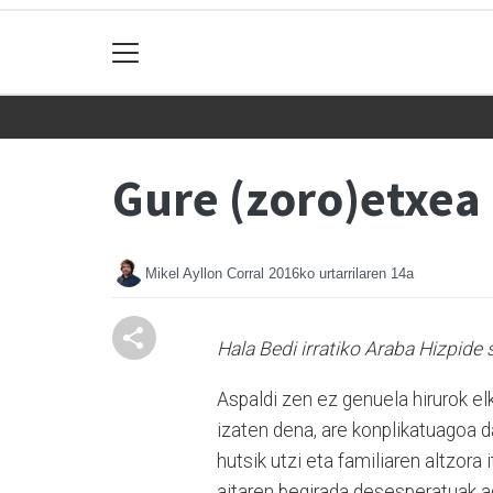
Gure (zoro)etxea -
Mikel Ayllon Corral
2016ko urtarrilaren 14a
Hala Bedi irratiko Araba Hizpide s
Aspaldi zen ez genuela hirurok el
izaten dena, are konplikatuagoa d
hutsik utzi eta familiaren altzora
aitaren begirada desesperatuak ag