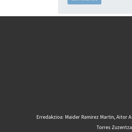
Erredakzioa: Maider Ramirez Martin, Aitor 
Torres Zuzentzai