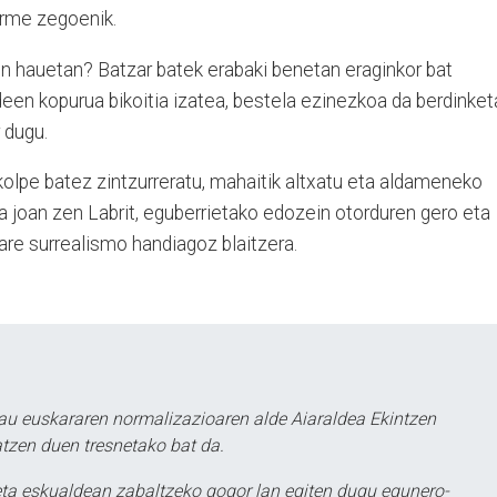
rme zegoenik.
on hauetan? Batzar batek erabaki benetan eraginkor bat
een kopurua bikoitia izatea, bestela ezinezkoa da berdinket
 dugu.
olpe batez zintzurreratu, mahaitik altxatu eta aldameneko
ra joan zen Labrit, eguberrietako edozein otorduren gero eta
are surrealismo handiagoz blaitzera.
au euskararen normalizazioaren alde Aiaraldea Ekintzen
atzen duen tresnetako bat da.
ta eskualdean zabaltzeko gogor lan egiten dugu egunero-