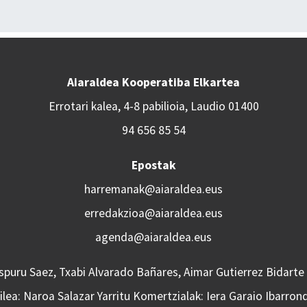
Aiaraldea Kooperatiba Elkartea
Errotari kalea, 4-8 pabilioia, Laudio 01400
94 656 85 54
Epostak
harremanak@aiaraldea.eus
erredakzioa@aiaraldea.eus
agenda@aiaraldea.eus
Aspuru Saez, Txabi Alvarado Bañares, Aimar Gutierrez Bidarte
lea: Naroa Salazar Yarritu Komertzialak: Iera Garaio Ibarron