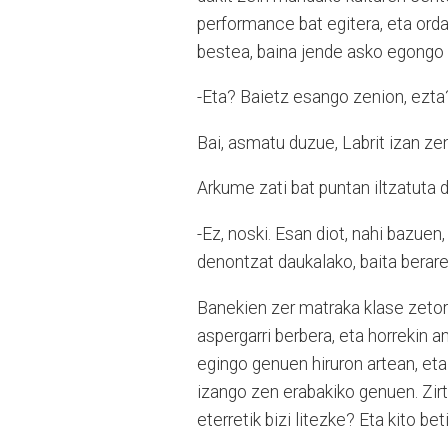
performance bat egitera, eta ordai
bestea, baina jende asko egongo 
-Eta? Baietz esango zenion, ezta
Bai, asmatu duzue, Labrit izan ze
Arkume zati bat puntan iltzatuta 
-Ez, noski. Esan diot, nahi bazuen,
denontzat daukalako, baita beraren
Banekien zer matraka klase zetork
aspergarri berbera, eta horrekin 
egingo genuen hiruron artean, eta 
izango zen erabakiko genuen. Zirt a
eterretik bizi litezke? Eta kito be