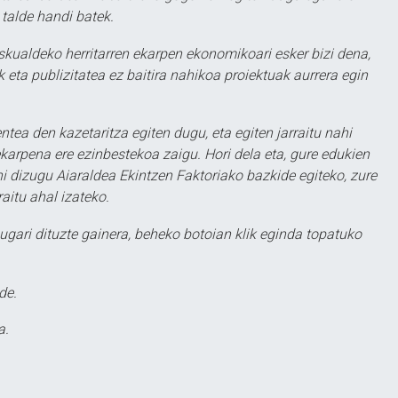
 talde handi batek.
eskualdeko herritarren ekarpen ekonomikoari esker bizi dena,
 eta publizitatea ez baitira nahikoa proiektuak aurrera egin
ntea den kazetaritza egiten dugu, eta egiten jarraitu nahi
karpena ere ezinbestekoa zaigu. Hori dela eta, gure edukien
hi dizugu Aiaraldea Ekintzen Faktoriako bazkide egiteko, zure
aitu ahal izateko.
ugari dituzte gainera, beheko botoian klik eginda topatuko
de.
a.