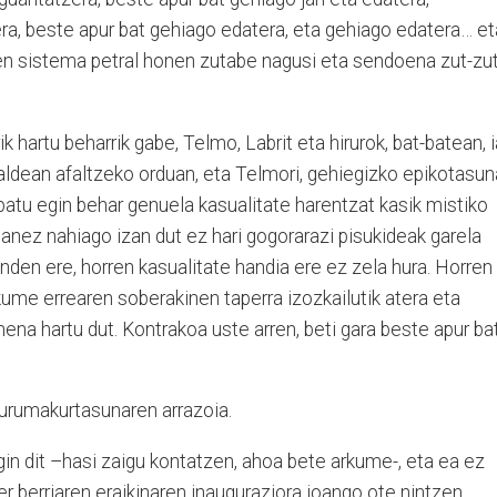
ra, beste apur bat gehiago edatera, eta gehiago edatera… et
den sistema petral honen zutabe nagusi eta sendoena zut-zut
ik hartu beharrik gabe, Telmo, Labrit eta hirurok, bat-batean, i
aldean afaltzeko orduan, eta Telmori, gehiegizko epikotasun
atu egin behar genuela kasualitate harentzat kasik mistiko
danez nahiago izan dut ez hari gogorarazi pisukideak garela
nden ere, horren kasualitate handia ere ez zela hura. Horren
kume errearen soberakinen taperra izozkailutik atera eta
nena hartu dut. Kontrakoa uste arren, beti gara beste apur ba
urumakurtasunaren arrazoia.
egin dit –hasi zaigu kontatzen, ahoa bete arkume-, eta ea ez
r berriaren eraikinaren inauguraziora joango ote nintzen