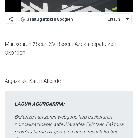
Entzun
Gehitu gaitzazu Googlen
Martxoaren 25ean XV. Baserri Azoka ospatu zen
Okondon.
Argazkiak: Kaitin Allende
LAGUN AGURGARRIA:
Bisitatzen ari zaren webgune hau euskararen
normalizazioaren alde Aiaraldea Ekintzen Faktoria
proiektu berrituak garatzen duen tresnetako bat