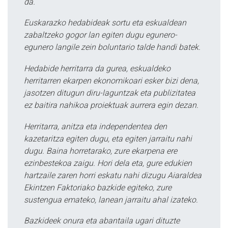
da.
Euskarazko hedabideak sortu eta eskualdean
zabaltzeko gogor lan egiten dugu egunero-
egunero langile zein boluntario talde handi batek.
Hedabide herritarra da gurea, eskualdeko
herritarren ekarpen ekonomikoari esker bizi dena,
jasotzen ditugun diru-laguntzak eta publizitatea
ez baitira nahikoa proiektuak aurrera egin dezan.
Herritarra, anitza eta independentea den
kazetaritza egiten dugu, eta egiten jarraitu nahi
dugu. Baina horretarako, zure ekarpena ere
ezinbestekoa zaigu. Hori dela eta, gure edukien
hartzaile zaren horri eskatu nahi dizugu Aiaraldea
Ekintzen Faktoriako bazkide egiteko, zure
sustengua emateko, lanean jarraitu ahal izateko.
Bazkideek onura eta abantaila ugari dituzte