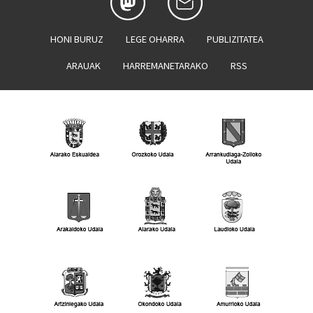
HONI BURUZ
LEGE OHARRA
PUBLIZITATEA
ARAUAK
HARREMANETARAKO
RSS