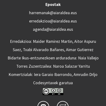
Epostak
harremanak@aiaraldea.eus
erredakzioa@aiaraldea.eus
agenda@aiaraldea.eus
Erredakzioa: Maider Ramirez Martin, Aitor Aspuru
Saez, Txabi Alvarado Bañares, Aimar Gutierrez
Bidarte Ikus-entzunezkoen arduraduna: Naia Vallejo
Torres Zuzentzailea: Naroa Salazar Yarritu
Komertzialak: Iera Garaio Ibarrondo, Amrudin Drljo
Codesyntaxek garatua