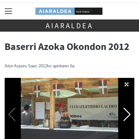
AIARALDEA
Baserri Azoka Okondon 2012
Aitor Aspuru Saez
2012ko apirilaren 6a