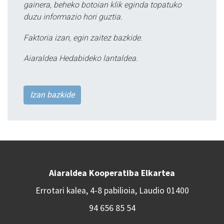
gainera, beheko botoian klik eginda topatuko
duzu informazio hori guztia.
Faktoria izan, egin zaitez bazkide.
Aiaraldea Hedabideko lantaldea.
Izan bazkide
Aiaraldea Kooperatiba Elkartea
Errotari kalea, 4-8 pabilioia, Laudio 01400
94 656 85 54