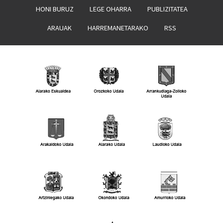
HONI BURUZ
LEGE OHARRA
PUBLIZITATEA
ARAUAK
HARREMANETARAKO
RSS