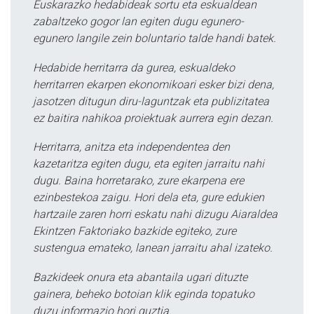
Euskarazko hedabideak sortu eta eskualdean
zabaltzeko gogor lan egiten dugu egunero-
egunero langile zein boluntario talde handi batek.
Hedabide herritarra da gurea, eskualdeko
herritarren ekarpen ekonomikoari esker bizi dena,
jasotzen ditugun diru-laguntzak eta publizitatea
ez baitira nahikoa proiektuak aurrera egin dezan.
Herritarra, anitza eta independentea den
kazetaritza egiten dugu, eta egiten jarraitu nahi
dugu. Baina horretarako, zure ekarpena ere
ezinbestekoa zaigu. Hori dela eta, gure edukien
hartzaile zaren horri eskatu nahi dizugu Aiaraldea
Ekintzen Faktoriako bazkide egiteko, zure
sustengua emateko, lanean jarraitu ahal izateko.
Bazkideek onura eta abantaila ugari dituzte
gainera, beheko botoian klik eginda topatuko
duzu informazio hori guztia.