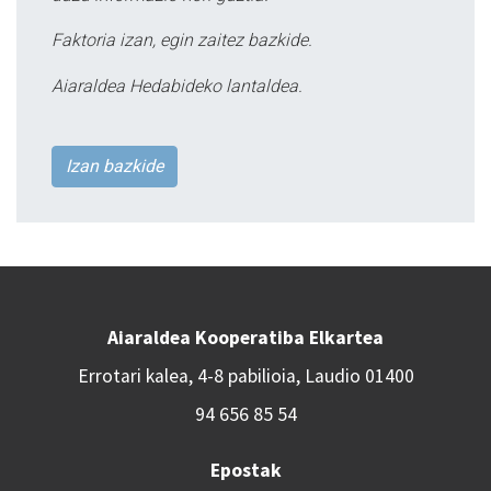
Faktoria izan, egin zaitez bazkide.
Aiaraldea Hedabideko lantaldea.
Izan bazkide
Aiaraldea Kooperatiba Elkartea
Errotari kalea, 4-8 pabilioia, Laudio 01400
94 656 85 54
Epostak