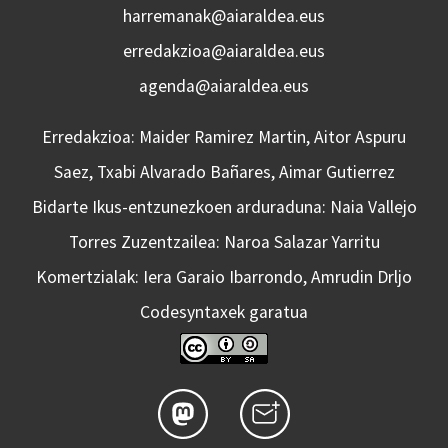
harremanak@aiaraldea.eus
erredakzioa@aiaraldea.eus
agenda@aiaraldea.eus
Erredakzioa: Maider Ramirez Martin, Aitor Aspuru
Saez, Txabi Alvarado Bañares, Aimar Gutierrez
Bidarte Ikus-entzunezkoen arduraduna: Naia Vallejo
Torres Zuzentzailea: Naroa Salazar Yarritu
Komertzialak: Iera Garaio Ibarrondo, Amrudin Drljo
Codesyntaxek garatua