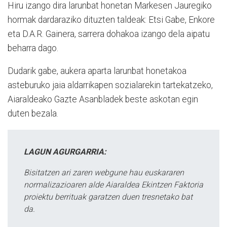
Hiru izango dira larunbat honetan Markesen Jauregiko
hormak dardaraziko dituzten taldeak: Etsi Gabe, Enkore
eta D.A.R. Gainera, sarrera dohakoa izango dela aipatu
beharra dago.
Dudarik gabe, aukera aparta larunbat honetakoa
asteburuko jaia aldarrikapen sozialarekin tartekatzeko,
Aiaraldeako Gazte Asanbladek beste askotan egin
duten bezala.
LAGUN AGURGARRIA:
Bisitatzen ari zaren webgune hau euskararen
normalizazioaren alde Aiaraldea Ekintzen Faktoria
proiektu berrituak garatzen duen tresnetako bat
da.