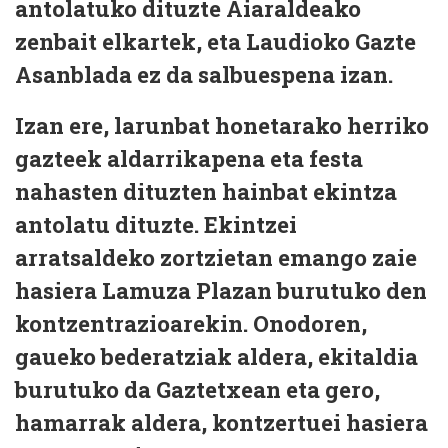
antolatuko dituzte Aiaraldeako
zenbait elkartek, eta Laudioko Gazte
Asanblada ez da salbuespena izan.
Izan ere, larunbat honetarako herriko
gazteek aldarrikapena eta festa
nahasten dituzten hainbat ekintza
antolatu dituzte. Ekintzei
arratsaldeko zortzietan emango zaie
hasiera Lamuza Plazan burutuko den
kontzentrazioarekin. Onodoren,
gaueko bederatziak aldera, ekitaldia
burutuko da Gaztetxean eta gero,
hamarrak aldera, kontzertuei hasiera