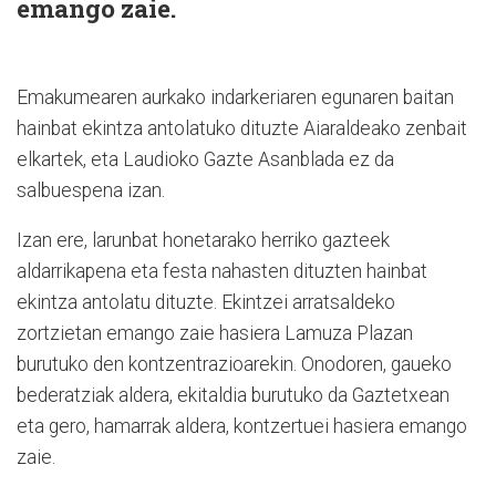
emango zaie.
Emakumearen aurkako indarkeriaren egunaren baitan
hainbat ekintza antolatuko dituzte Aiaraldeako zenbait
elkartek, eta Laudioko Gazte Asanblada ez da
salbuespena izan.
Izan ere, larunbat honetarako herriko gazteek
aldarrikapena eta festa nahasten dituzten hainbat
ekintza antolatu dituzte. Ekintzei arratsaldeko
zortzietan emango zaie hasiera Lamuza Plazan
burutuko den kontzentrazioarekin. Onodoren, gaueko
bederatziak aldera, ekitaldia burutuko da Gaztetxean
eta gero, hamarrak aldera, kontzertuei hasiera emango
zaie.