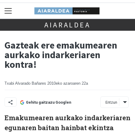
AIARALDEA
Gazteak ere emakumearen
aurkako indarkeriaren
kontra!
Txabi Alvarado Bañares
2010eko azaroaren 22a
Entzun
Gehitu gaitzazu Googlen
Emakumearen aurkako indarkeriaren
egunaren baitan hainbat ekintza