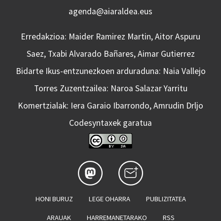
agenda@aiaraldea.eus
Erredakzioa: Maider Ramirez Martin, Aitor Aspuru
Saez, Txabi Alvarado Bañares, Aimar Gutierrez
Bidarte Ikus-entzunezkoen arduraduna: Naia Vallejo
Torres Zuzentzailea: Naroa Salazar Yarritu
Komertzialak: Iera Garaio Ibarrondo, Amrudin Drljo
Codesyntaxek garatua
HONI BURUZ
LEGE OHARRA
PUBLIZITATEA
ARAUAK
HARREMANETARAKO
RSS