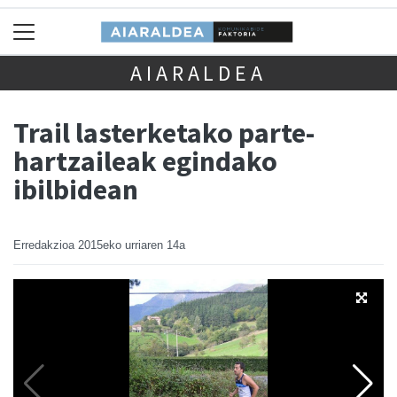
AIARALDEA
Trail lasterketako parte-
hartzaileak egindako
ibilbidean
Erredakzioa
2015eko urriaren 14a