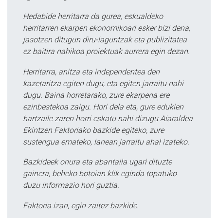
Hedabide herritarra da gurea, eskualdeko
herritarren ekarpen ekonomikoari esker bizi dena,
jasotzen ditugun diru-laguntzak eta publizitatea
ez baitira nahikoa proiektuak aurrera egin dezan.
Herritarra, anitza eta independentea den
kazetaritza egiten dugu, eta egiten jarraitu nahi
dugu. Baina horretarako, zure ekarpena ere
ezinbestekoa zaigu. Hori dela eta, gure edukien
hartzaile zaren horri eskatu nahi dizugu Aiaraldea
Ekintzen Faktoriako bazkide egiteko, zure
sustengua emateko, lanean jarraitu ahal izateko.
Bazkideek onura eta abantaila ugari dituzte
gainera, beheko botoian klik eginda topatuko
duzu informazio hori guztia.
Faktoria izan, egin zaitez bazkide.