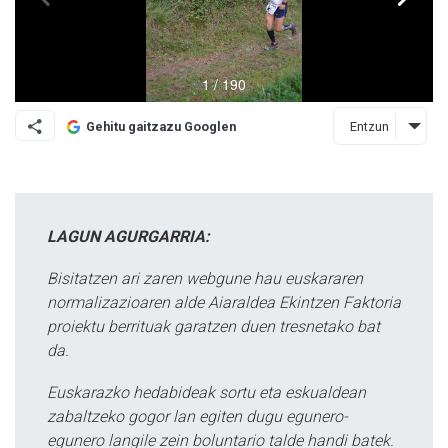
Entzun
Gehitu gaitzazu Googlen
LAGUN AGURGARRIA:
Bisitatzen ari zaren webgune hau euskararen
normalizazioaren alde Aiaraldea Ekintzen Faktoria
proiektu berrituak garatzen duen tresnetako bat
da.
Euskarazko hedabideak sortu eta eskualdean
zabaltzeko gogor lan egiten dugu egunero-
egunero langile zein boluntario talde handi batek.