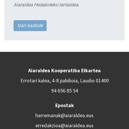
Aiaraldea Hedabideko lantaldea.
Izan bazkide
Aiaraldea Kooperatiba Elkartea
Errotari kalea, 4-8 pabilioia, Laudio 01400
94 656 85 54
Epostak
harremanak@aiaraldea.eus
erredakzioa@aiaraldea.eus