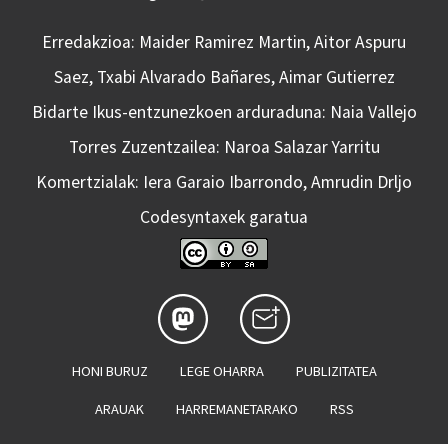
Erredakzioa: Maider Ramirez Martin, Aitor Aspuru
Saez, Txabi Alvarado Bañares, Aimar Gutierrez
Bidarte Ikus-entzunezkoen arduraduna: Naia Vallejo
Torres Zuzentzailea: Naroa Salazar Yarritu
Komertzialak: Iera Garaio Ibarrondo, Amrudin Drljo
Codesyntaxek garatua
HONI BURUZ
LEGE OHARRA
PUBLIZITATEA
ARAUAK
HARREMANETARAKO
RSS