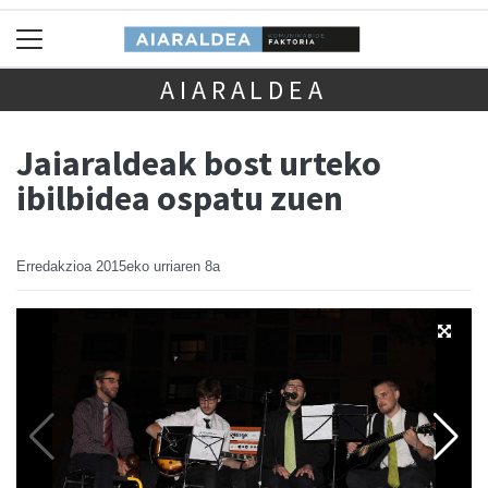
AIARALDEA
Jaiaraldeak bost urteko
ibilbidea ospatu zuen
Erredakzioa
2015eko urriaren 8a