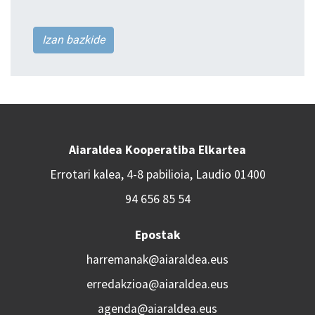
Izan bazkide
Aiaraldea Kooperatiba Elkartea
Errotari kalea, 4-8 pabilioia, Laudio 01400
94 656 85 54
Epostak
harremanak@aiaraldea.eus
erredakzioa@aiaraldea.eus
agenda@aiaraldea.eus