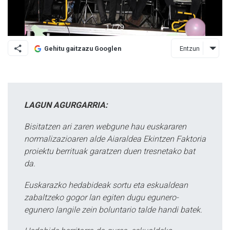
Entzun
Gehitu gaitzazu Googlen
LAGUN AGURGARRIA:
Bisitatzen ari zaren webgune hau euskararen
normalizazioaren alde Aiaraldea Ekintzen Faktoria
proiektu berrituak garatzen duen tresnetako bat
da.
Euskarazko hedabideak sortu eta eskualdean
zabaltzeko gogor lan egiten dugu egunero-
egunero langile zein boluntario talde handi batek.