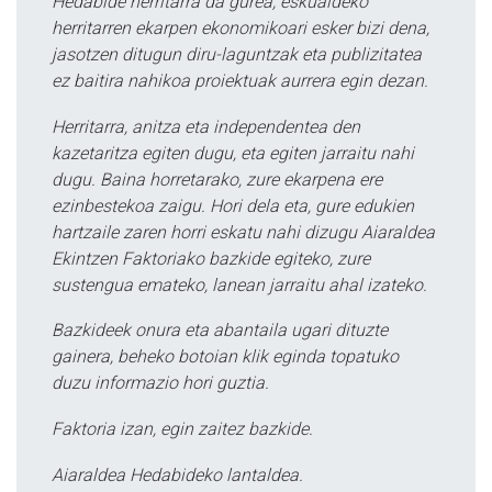
Hedabide herritarra da gurea, eskualdeko
herritarren ekarpen ekonomikoari esker bizi dena,
jasotzen ditugun diru-laguntzak eta publizitatea
ez baitira nahikoa proiektuak aurrera egin dezan.
Herritarra, anitza eta independentea den
kazetaritza egiten dugu, eta egiten jarraitu nahi
dugu. Baina horretarako, zure ekarpena ere
ezinbestekoa zaigu. Hori dela eta, gure edukien
hartzaile zaren horri eskatu nahi dizugu Aiaraldea
Ekintzen Faktoriako bazkide egiteko, zure
sustengua emateko, lanean jarraitu ahal izateko.
Bazkideek onura eta abantaila ugari dituzte
gainera, beheko botoian klik eginda topatuko
duzu informazio hori guztia.
Faktoria izan, egin zaitez bazkide.
Aiaraldea Hedabideko lantaldea.