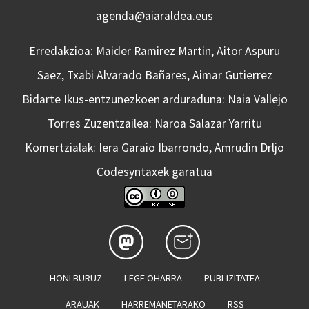
agenda@aiaraldea.eus
Erredakzioa: Maider Ramirez Martin, Aitor Aspuru
Saez, Txabi Alvarado Bañares, Aimar Gutierrez
Bidarte Ikus-entzunezkoen arduraduna: Naia Vallejo
Torres Zuzentzailea: Naroa Salazar Yarritu
Komertzialak: Iera Garaio Ibarrondo, Amrudin Drljo
Codesyntaxek garatua
HONI BURUZ
LEGE OHARRA
PUBLIZITATEA
ARAUAK
HARREMANETARAKO
RSS