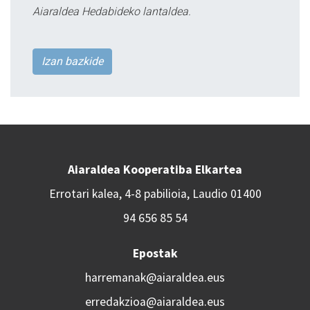
Aiaraldea Hedabideko lantaldea.
Izan bazkide
Aiaraldea Kooperatiba Elkartea
Errotari kalea, 4-8 pabilioia, Laudio 01400
94 656 85 54
Epostak
harremanak@aiaraldea.eus
erredakzioa@aiaraldea.eus