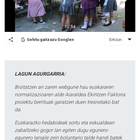
Entzun
Gehitu gaitzazu Googlen
LAGUN AGURGARRIA:
Bisitatzen ari zaren webgune hau euskararen
normalizazioaren alde Aiaraldea Ekintzen Faktoria
proiektu berrituak garatzen duen tresnetako bat
da.
Euskarazko hedabideak sortu eta eskualdean
zabaltzeko gogor lan egiten dugu egunero-
egunero langile zein boluntario talde handi batek.