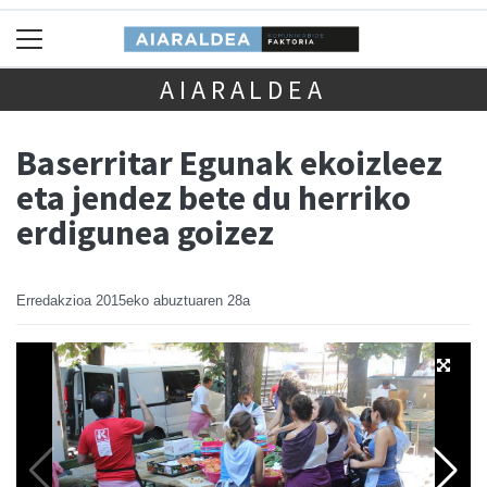
AIARALDEA
Baserritar Egunak ekoizleez
eta jendez bete du herriko
erdigunea goizez
Erredakzioa
2015eko abuztuaren 28a