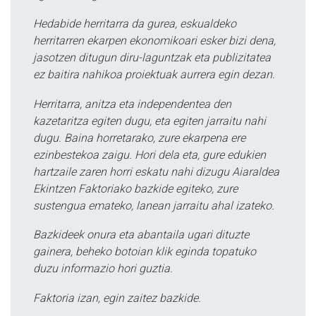
Hedabide herritarra da gurea, eskualdeko
herritarren ekarpen ekonomikoari esker bizi dena,
jasotzen ditugun diru-laguntzak eta publizitatea
ez baitira nahikoa proiektuak aurrera egin dezan.
Herritarra, anitza eta independentea den
kazetaritza egiten dugu, eta egiten jarraitu nahi
dugu. Baina horretarako, zure ekarpena ere
ezinbestekoa zaigu. Hori dela eta, gure edukien
hartzaile zaren horri eskatu nahi dizugu Aiaraldea
Ekintzen Faktoriako bazkide egiteko, zure
sustengua emateko, lanean jarraitu ahal izateko.
Bazkideek onura eta abantaila ugari dituzte
gainera, beheko botoian klik eginda topatuko
duzu informazio hori guztia.
Faktoria izan, egin zaitez bazkide.