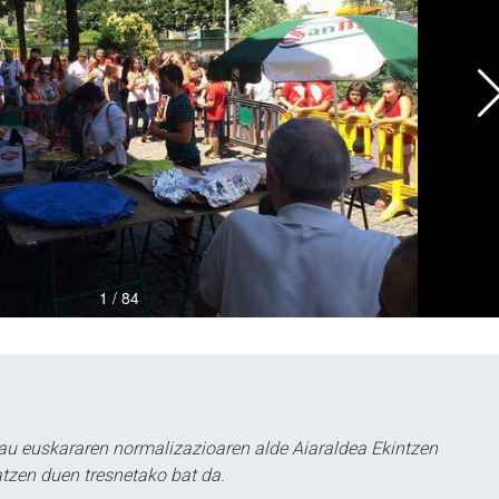
au euskararen normalizazioaren alde Aiaraldea Ekintzen
atzen duen tresnetako bat da.