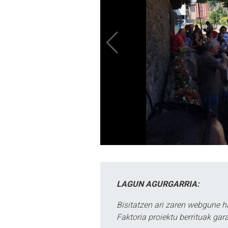
LAGUN AGURGARRIA:
Bisitatzen ari zaren webgune h
Faktoria proiektu berrituak gar