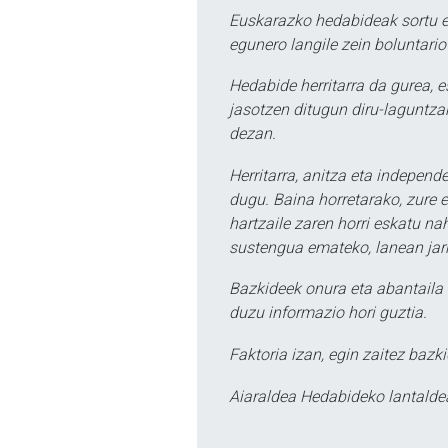
Euskarazko hedabideak sortu e
egunero langile zein boluntario
Hedabide herritarra da gurea, 
jasotzen ditugun diru-laguntzak
dezan.
Herritarra, anitza eta independe
dugu. Baina horretarako, zure e
hartzaile zaren horri eskatu na
sustengua emateko, lanean jarr
Bazkideek onura eta abantaila 
duzu informazio hori guztia.
Faktoria izan, egin zaitez bazki
Aiaraldea Hedabideko lantalde