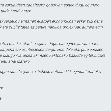
ta eskualdean zabaltzeko gogor lan egiten dugu egunero-
 talde handi batek.
eskualdeko herritarren ekarpen ekonomikoari esker bizi dena,
 eta publizitatea ez baitira nahikoa proiektuak aurrera egin
ntea den kazetaritza egiten dugu, eta egiten jarraitu nahi
karpena ere ezinbestekoa zaigu. Hori dela eta, gure edukien
hi dizugu Aiaraldea Ekintzen Faktoriako bazkide egiteko, zure
aitu ahal izateko.
ugari dituzte gainera, beheko botoian klik eginda topatuko
de.
a.