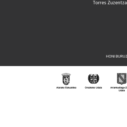
Torres Zuzentzai
HONI BURU