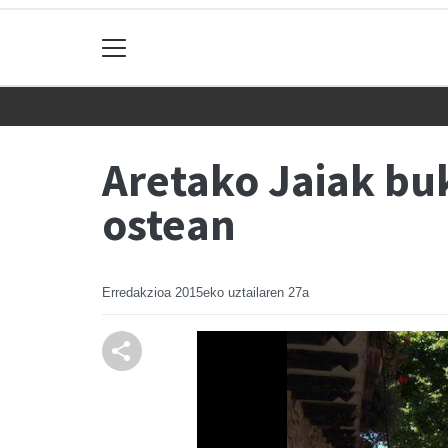
Aretako Jaiak bu
ostean
Erredakzioa
2015eko uztailaren 27a