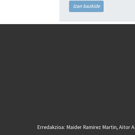
Izan bazkide
Erredakzioa: Maider Ramirez Martin, Aitor 