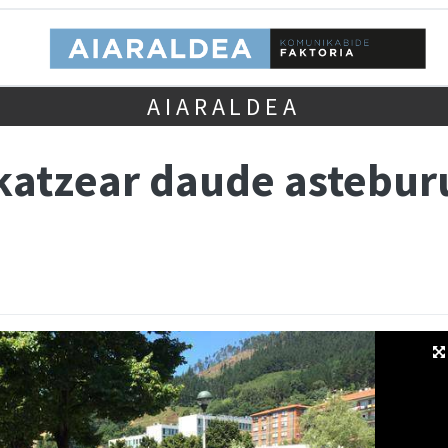
AIARALDEA
katzear daude asteburu