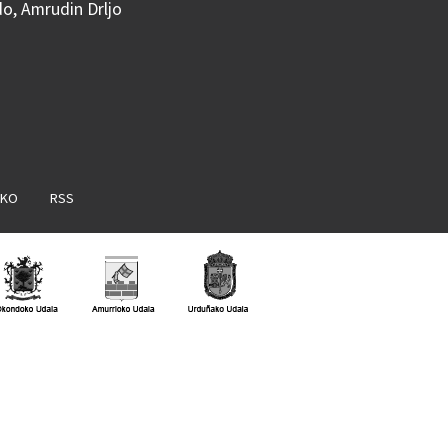
do, Amrudin Drljo
AKO
RSS