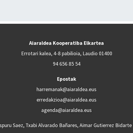
Aiaraldea Kooperatiba Elkartea
Errotari kalea, 4-8 pabilioia, Laudio 01400
94 656 85 54
Epostak
harremanak@aiaraldea.eus
erredakzioa@aiaraldea.eus
agenda@aiaraldea.eus
Aspuru Saez, Txabi Alvarado Bañares, Aimar Gutierrez Bidarte