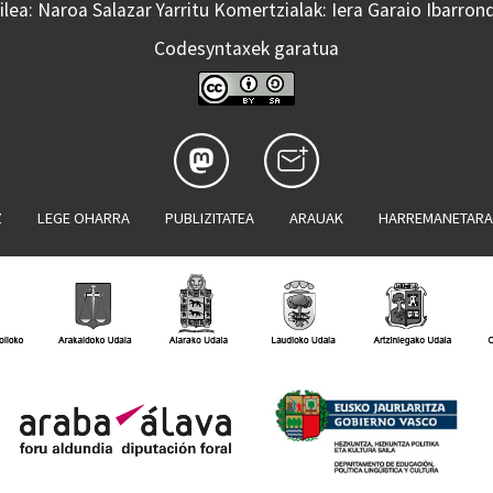
lea: Naroa Salazar Yarritu Komertzialak: Iera Garaio Ibarron
Codesyntaxek garatua
Z
LEGE OHARRA
PUBLIZITATEA
ARAUAK
HARREMANETAR