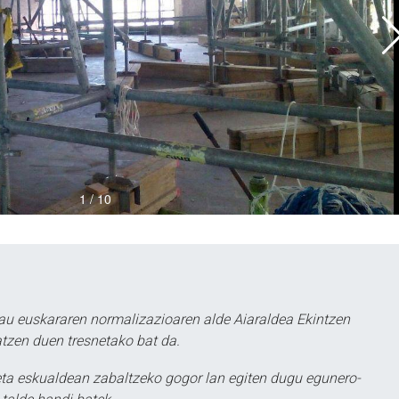
au euskararen normalizazioaren alde Aiaraldea Ekintzen
atzen duen tresnetako bat da.
ta eskualdean zabaltzeko gogor lan egiten dugu egunero-