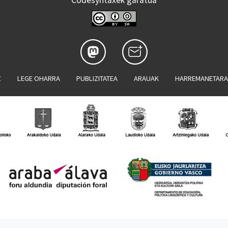
Codesyntaxek garatua
Z
LEGE OHARRA
PUBLIZITATEA
ARAUAK
HARREMANETAR