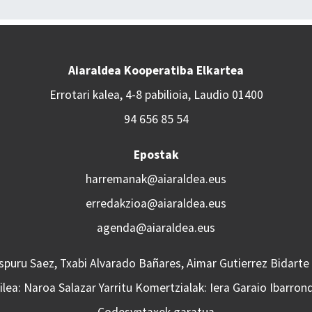
Aiaraldea Kooperatiba Elkartea
Errotari kalea, 4-8 pabilioia, Laudio 01400
94 656 85 54
Epostak
harremanak@aiaraldea.eus
erredakzioa@aiaraldea.eus
agenda@aiaraldea.eus
Aspuru Saez, Txabi Alvarado Bañares, Aimar Gutierrez Bidarte
lea: Naroa Salazar Yarritu Komertzialak: Iera Garaio Ibarron