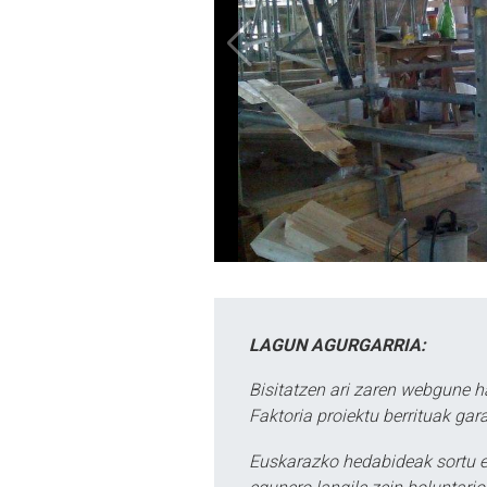
LAGUN AGURGARRIA:
Bisitatzen ari zaren webgune h
Faktoria proiektu berrituak gar
Euskarazko hedabideak sortu e