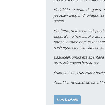
egunero langile zein boluntario
Hedabide herritarra da gurea, 
jasotzen ditugun diru-laguntzak
dezan.
Herritarra, anitza eta independe
dugu. Baina horretarako, zure e
hartzaile zaren horri eskatu na
sustengua emateko, lanean jarr
Bazkideek onura eta abantaila 
duzu informazio hori guztia.
Faktoria izan, egin zaitez bazki
Aiaraldea Hedabideko lantalde
Izan bazkide