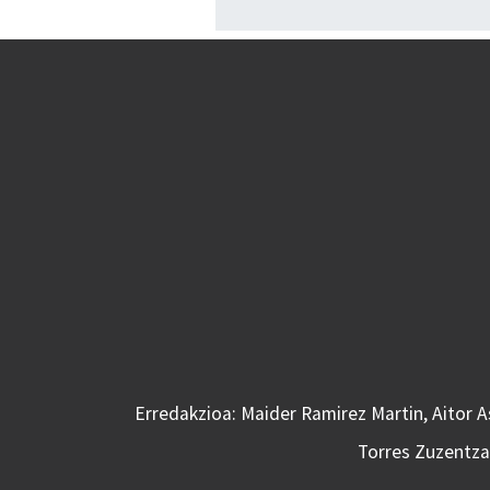
Erredakzioa: Maider Ramirez Martin, Aitor 
Torres Zuzentzai