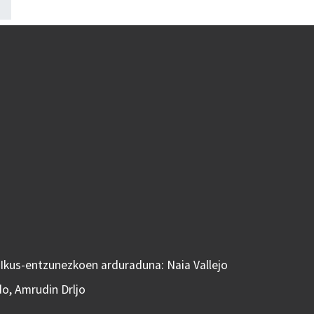
 Ikus-entzunezkoen arduraduna: Naia Vallejo
do, Amrudin Drljo