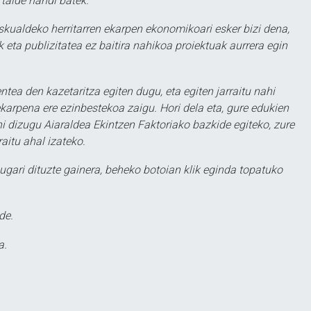
 talde handi batek.
eskualdeko herritarren ekarpen ekonomikoari esker bizi dena,
 eta publizitatea ez baitira nahikoa proiektuak aurrera egin
ntea den kazetaritza egiten dugu, eta egiten jarraitu nahi
karpena ere ezinbestekoa zaigu. Hori dela eta, gure edukien
hi dizugu Aiaraldea Ekintzen Faktoriako bazkide egiteko, zure
aitu ahal izateko.
ugari dituzte gainera, beheko botoian klik eginda topatuko
de.
a.