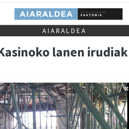
AIARALDEA
asinoko lanen irudiak