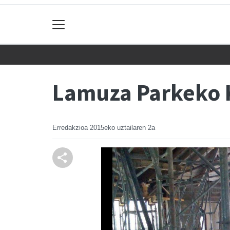
Lamuza Parkeko K
Erredakzioa
2015eko uztailaren 2a