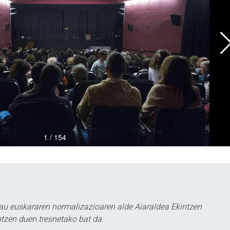
au euskararen normalizazioaren alde Aiaraldea Ekintzen
atzen duen tresnetako bat da.