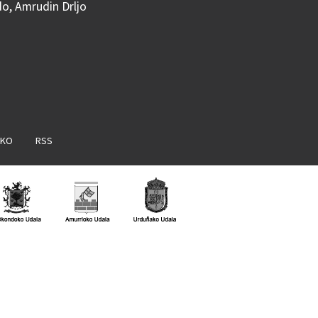
do, Amrudin Drljo
AKO
RSS