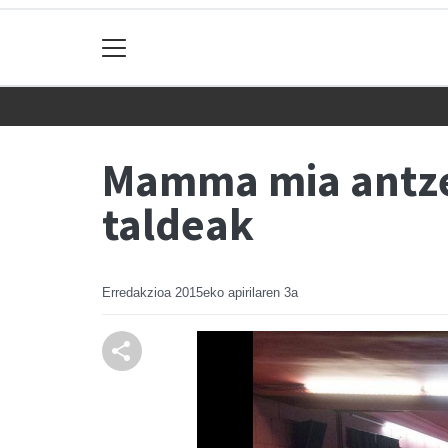
Mamma mia antzez
taldeak
Erredakzioa
2015eko apirilaren 3a