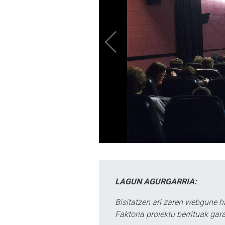
LAGUN AGURGARRIA:
Bisitatzen ari zaren webgune h
Faktoria proiektu berrituak gar