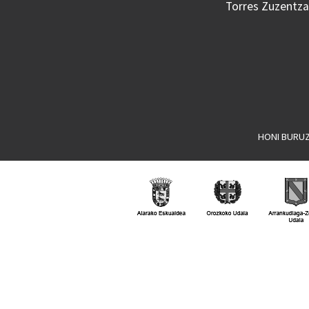
Torres Zuzentzai
HONI BURU