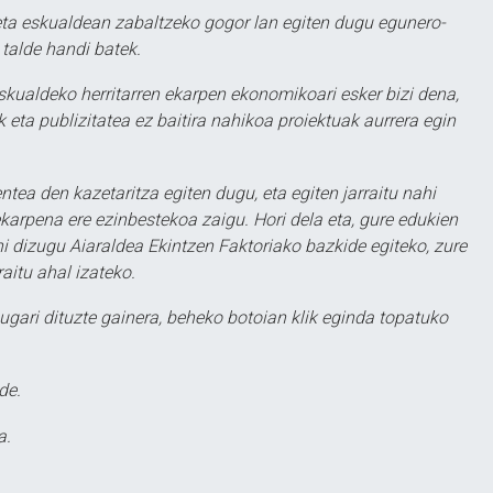
ta eskualdean zabaltzeko gogor lan egiten dugu egunero-
 talde handi batek.
eskualdeko herritarren ekarpen ekonomikoari esker bizi dena,
 eta publizitatea ez baitira nahikoa proiektuak aurrera egin
ntea den kazetaritza egiten dugu, eta egiten jarraitu nahi
karpena ere ezinbestekoa zaigu. Hori dela eta, gure edukien
hi dizugu Aiaraldea Ekintzen Faktoriako bazkide egiteko, zure
aitu ahal izateko.
ugari dituzte gainera, beheko botoian klik eginda topatuko
de.
a.