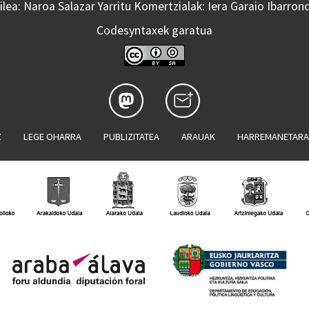
lea: Naroa Salazar Yarritu Komertzialak: Iera Garaio Ibarron
Codesyntaxek garatua
Z
LEGE OHARRA
PUBLIZITATEA
ARAUAK
HARREMANETAR