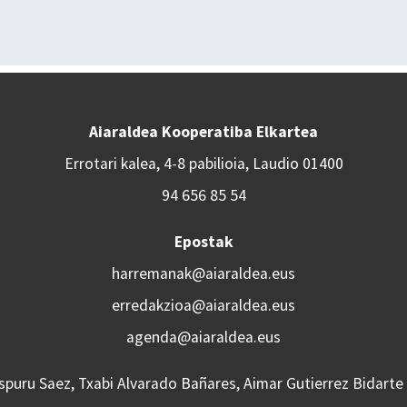
Aiaraldea Kooperatiba Elkartea
Errotari kalea, 4-8 pabilioia, Laudio 01400
94 656 85 54
Epostak
harremanak@aiaraldea.eus
erredakzioa@aiaraldea.eus
agenda@aiaraldea.eus
Aspuru Saez, Txabi Alvarado Bañares, Aimar Gutierrez Bidarte