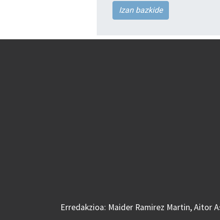
Izan bazkide
Erredakzioa: Maider Ramirez Martin, Aitor 