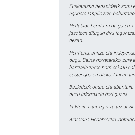
Euskarazko hedabideak sortu e
egunero langile zein boluntario
Hedabide herritarra da gurea, 
jasotzen ditugun diru-laguntzak
dezan.
Herritarra, anitza eta independe
dugu. Baina horretarako, zure e
hartzaile zaren horri eskatu na
sustengua emateko, lanean jarr
Bazkideek onura eta abantaila 
duzu informazio hori guztia.
Faktoria izan, egin zaitez bazki
Aiaraldea Hedabideko lantalde