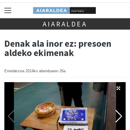
AIARALDEA
Denak ala inor ez: presoen
aldeko ekimenak
Erredakzioa
2014ko abenduaren 26a