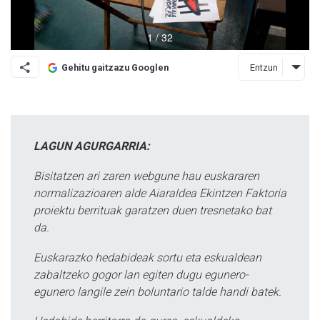
Entzun
Gehitu gaitzazu Googlen
LAGUN AGURGARRIA:
Bisitatzen ari zaren webgune hau euskararen
normalizazioaren alde Aiaraldea Ekintzen Faktoria
proiektu berrituak garatzen duen tresnetako bat
da.
Euskarazko hedabideak sortu eta eskualdean
zabaltzeko gogor lan egiten dugu egunero-
egunero langile zein boluntario talde handi batek.