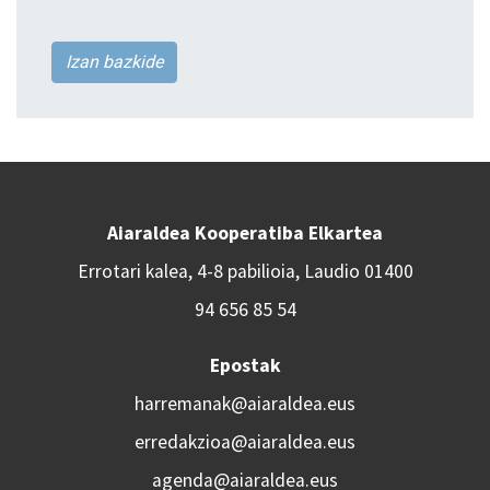
Izan bazkide
Aiaraldea Kooperatiba Elkartea
Errotari kalea, 4-8 pabilioia, Laudio 01400
94 656 85 54
Epostak
harremanak@aiaraldea.eus
erredakzioa@aiaraldea.eus
agenda@aiaraldea.eus