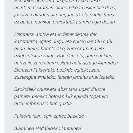
Hedabide herritarra da gurea, eskualdeko
herritarren ekarpen ekonomikoari esker bizi dena,
jasotzen ditugun diru-laguntzak eta publizitatea
ez baitira nahikoa proiektuak aurrera egin dezan.
Herritarra, anitza eta independentea den
kazetaritza egiten dugu, eta egiten jarraitu nahi
dugu. Baina horretarako, zure ekarpena ere
ezinbestekoa zaigu. Hori dela eta, gure edukien
hartzaile zaren horri eskatu nahi dizugu Aiaraldea
Ekintzen Faktoriako bazkide egiteko, zure
sustengua emateko, lanean jarraitu ahal izateko.
Bazkideek onura eta abantaila ugari dituzte
gainera, beheko botoian klik eginda topatuko
duzu informazio hori guztia.
Faktoria izan, egin zaitez bazkide.
Aiaraldea Hedabideko lantaldea.