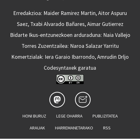
Erredakzioa: Maider Ramirez Martin, Aitor Aspuru
Saez, Txabi Alvarado Bañares, Aimar Gutierrez
Bidarte Ikus-entzunezkoen arduraduna: Naia Vallejo
Torres Zuzentzailea: Naroa Salazar Yarritu
Komertzialak: Iera Garaio Ibarrondo, Amrudin Drljo
Codesyntaxek garatua
HONI BURUZ
LEGE OHARRA
PUBLIZITATEA
ARAUAK
HARREMANETARAKO
RSS