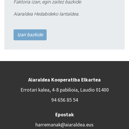
Faktoria izan, egin zaitez bazkide.
Aiaraldea Hedabideko lantaldea.
Izan bazkide
Aiaraldea Kooperatiba Elkartea
Errotari kalea, 4-8 pabilioia, Laudio 01400
94 656 85 54
Epostak
harremanak@aiaraldea.eus