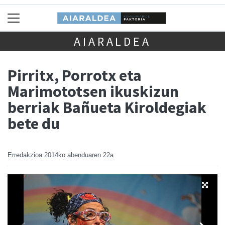
AIARALDEA
Pirritx, Porrotx eta
Marimototsen ikuskizun
berriak Bañueta Kiroldegiak
bete du
Erredakzioa
2014ko abenduaren 22a