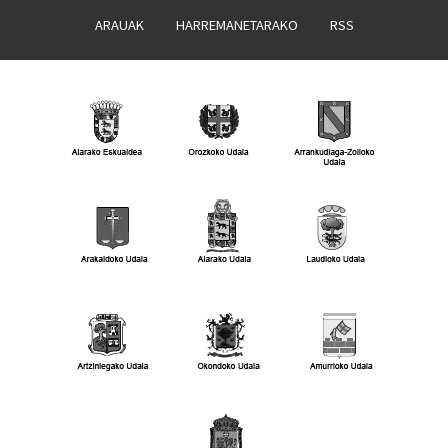
ARAUAK
HARREMANETARAKO
RSS