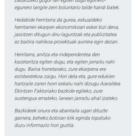
zabaltzeko gogor lan egiten dugu egunero-
egunero langile zein boluntario talde handi batek.
Hedabide herritarra da gurea, eskualdeko
herritarren ekarpen ekonomikoari esker bizi dena,
jasotzen ditugun diru-laguntzak eta publizitatea
ez baitira nahikoa proiektuak aurrera egin dezan.
Herritarra, anitza eta independentea den
kazetaritza egiten dugu, eta egiten jarraitu nahi
dugu. Baina horretarako, zure ekarpena ere
ezinbestekoa zaigu. Hori dela eta, gure edukien
hartzaile zaren horri eskatu nahi dizugu Aiaraldea
Ekintzen Faktoriako bazkide egiteko, zure
sustengua emateko, lanean jarraitu ahal izateko.
Bazkideek onura eta abantaila ugari dituzte
gainera, beheko botoian klik eginda topatuko
duzu informazio hori guztia.