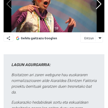
Entzun
Gehitu gaitzazu Googlen
LAGUN AGURGARRIA:
Bisitatzen ari zaren webgune hau euskararen
normalizazioaren alde Aiaraldea Ekintzen Faktoria
proiektu berrituak garatzen duen tresnetako bat
da.
Euskarazko hedabideak sortu eta eskualdean