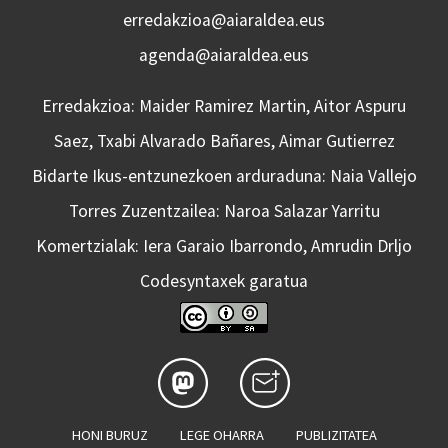
erredakzioa@aiaraldea.eus
agenda@aiaraldea.eus
Erredakzioa: Maider Ramirez Martin, Aitor Aspuru
Saez, Txabi Alvarado Bañares, Aimar Gutierrez
Bidarte Ikus-entzunezkoen arduraduna: Naia Vallejo
Torres Zuzentzailea: Naroa Salazar Yarritu
Komertzialak: Iera Garaio Ibarrondo, Amrudin Drljo
Codesyntaxek garatua
HONI BURUZ
LEGE OHARRA
PUBLIZITATEA