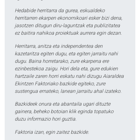
Hedabide herritarra da gurea, eskualdeko
herritarren ekarpen ekonomikoari esker bizi dena,
jasotzen ditugun diru-laguntzak eta publizitatea
ez baitira nahikoa proiektuak aurrera egin dezan.
Herritarra, anitza eta independentea den
kazetaritza egiten dugu, eta egiten jarraitu nahi
dugu. Baina horretarako, zure ekarpena ere
ezinbestekoa zaigu. Hori dela eta, gure edukien
hartzaile zaren horri eskatu nahi dizugu Aiaraldea
Ekintzen Faktoriako bazkide egiteko, zure
sustengua emateko, lanean jarraitu ahal izateko.
Bazkideek onura eta abantaila ugari dituzte
gainera, beheko botoian klik eginda topatuko
duzu informazio hori guztia.
Faktoria izan, egin zaitez bazkide.