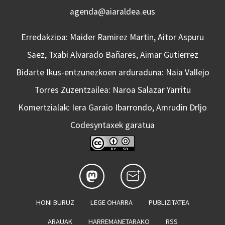
agenda@aiaraldea.eus
Erredakzioa: Maider Ramirez Martin, Aitor Aspuru
Saez, Txabi Alvarado Bañares, Aimar Gutierrez
Bidarte Ikus-entzunezkoen arduraduna: Naia Vallejo
Torres Zuzentzailea: Naroa Salazar Yarritu
Komertzialak: Iera Garaio Ibarrondo, Amrudin Drljo
Codesyntaxek garatua
HONI BURUZ
LEGE OHARRA
PUBLIZITATEA
ARAUAK
HARREMANETARAKO
RSS