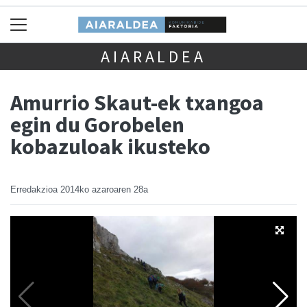
AIARALDEA
Amurrio Skaut-ek txangoa
egin du Gorobelen
kobazuloak ikusteko
Erredakzioa
2014ko azaroaren 28a