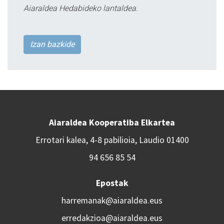
Aiaraldea Hedabideko lantaldea.
Izan bazkide
Aiaraldea Kooperatiba Elkartea
Errotari kalea, 4-8 pabilioia, Laudio 01400
94 656 85 54
Epostak
harremanak@aiaraldea.eus
erredakzioa@aiaraldea.eus