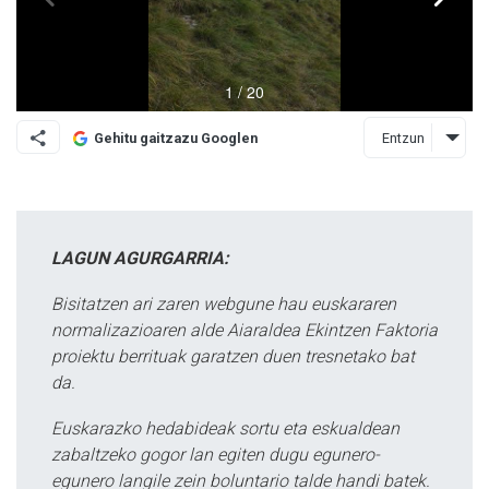
Entzun
Gehitu gaitzazu Googlen
LAGUN AGURGARRIA:
Bisitatzen ari zaren webgune hau euskararen
normalizazioaren alde Aiaraldea Ekintzen Faktoria
proiektu berrituak garatzen duen tresnetako bat
da.
Euskarazko hedabideak sortu eta eskualdean
zabaltzeko gogor lan egiten dugu egunero-
egunero langile zein boluntario talde handi batek.