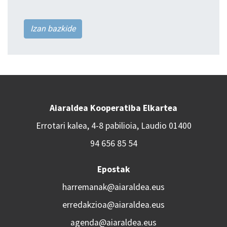
Izan bazkide
Aiaraldea Kooperatiba Elkartea
Errotari kalea, 4-8 pabilioia, Laudio 01400
94 656 85 54
Epostak
harremanak@aiaraldea.eus
erredakzioa@aiaraldea.eus
agenda@aiaraldea.eus