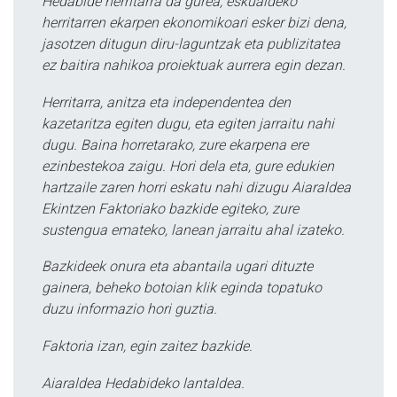
Hedabide herritarra da gurea, eskualdeko
herritarren ekarpen ekonomikoari esker bizi dena,
jasotzen ditugun diru-laguntzak eta publizitatea
ez baitira nahikoa proiektuak aurrera egin dezan.
Herritarra, anitza eta independentea den
kazetaritza egiten dugu, eta egiten jarraitu nahi
dugu. Baina horretarako, zure ekarpena ere
ezinbestekoa zaigu. Hori dela eta, gure edukien
hartzaile zaren horri eskatu nahi dizugu Aiaraldea
Ekintzen Faktoriako bazkide egiteko, zure
sustengua emateko, lanean jarraitu ahal izateko.
Bazkideek onura eta abantaila ugari dituzte
gainera, beheko botoian klik eginda topatuko
duzu informazio hori guztia.
Faktoria izan, egin zaitez bazkide.
Aiaraldea Hedabideko lantaldea.