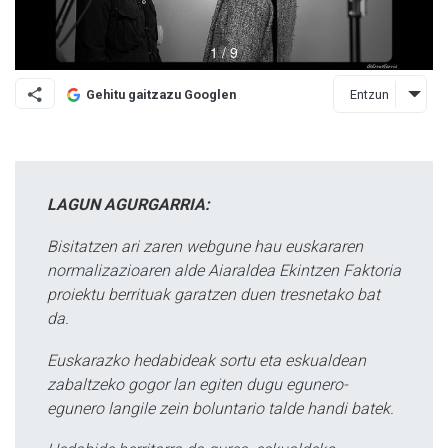
Entzun
Gehitu gaitzazu Googlen
LAGUN AGURGARRIA:
Bisitatzen ari zaren webgune hau euskararen
normalizazioaren alde Aiaraldea Ekintzen Faktoria
proiektu berrituak garatzen duen tresnetako bat
da.
Euskarazko hedabideak sortu eta eskualdean
zabaltzeko gogor lan egiten dugu egunero-
egunero langile zein boluntario talde handi batek.