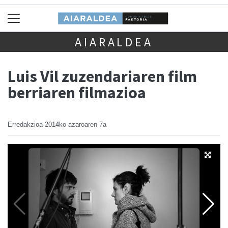
AIARALDEA
Luis Vil zuzendariaren film
berriaren filmazioa
Erredakzioa
2014ko azaroaren 7a