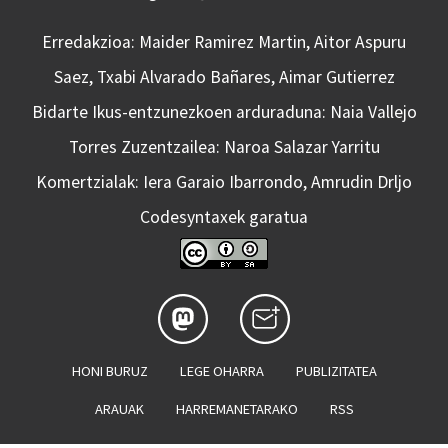
Erredakzioa: Maider Ramirez Martin, Aitor Aspuru
Saez, Txabi Alvarado Bañares, Aimar Gutierrez
Bidarte Ikus-entzunezkoen arduraduna: Naia Vallejo
Torres Zuzentzailea: Naroa Salazar Yarritu
Komertzialak: Iera Garaio Ibarrondo, Amrudin Drljo
Codesyntaxek garatua
HONI BURUZ
LEGE OHARRA
PUBLIZITATEA
ARAUAK
HARREMANETARAKO
RSS