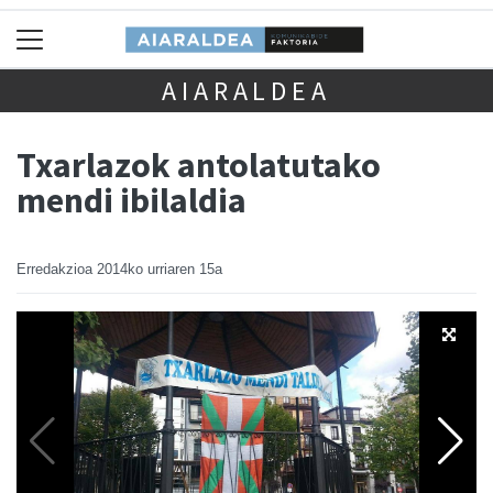
AIARALDEA
Txarlazok antolatutako
mendi ibilaldia
Erredakzioa
2014ko urriaren 15a