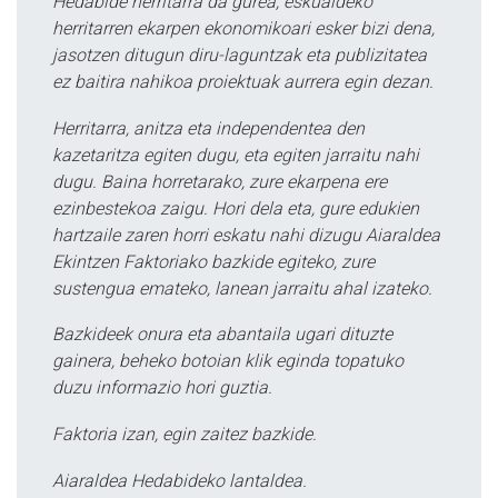
Hedabide herritarra da gurea, eskualdeko
herritarren ekarpen ekonomikoari esker bizi dena,
jasotzen ditugun diru-laguntzak eta publizitatea
ez baitira nahikoa proiektuak aurrera egin dezan.
Herritarra, anitza eta independentea den
kazetaritza egiten dugu, eta egiten jarraitu nahi
dugu. Baina horretarako, zure ekarpena ere
ezinbestekoa zaigu. Hori dela eta, gure edukien
hartzaile zaren horri eskatu nahi dizugu Aiaraldea
Ekintzen Faktoriako bazkide egiteko, zure
sustengua emateko, lanean jarraitu ahal izateko.
Bazkideek onura eta abantaila ugari dituzte
gainera, beheko botoian klik eginda topatuko
duzu informazio hori guztia.
Faktoria izan, egin zaitez bazkide.
Aiaraldea Hedabideko lantaldea.