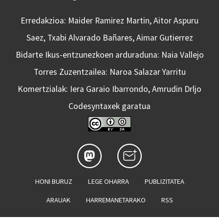
Erredakzioa: Maider Ramirez Martin, Aitor Aspuru
Saez, Txabi Alvarado Bañares, Aimar Gutierrez
Bidarte Ikus-entzunezkoen arduraduna: Naia Vallejo
Torres Zuzentzailea: Naroa Salazar Yarritu
Komertzialak: Iera Garaio Ibarrondo, Amrudin Drljo
Codesyntaxek garatua
HONI BURUZ
LEGE OHARRA
PUBLIZITATEA
ARAUAK
HARREMANETARAKO
RSS