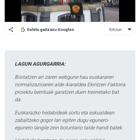
Entzun
Gehitu gaitzazu Googlen
LAGUN AGURGARRIA:
Bisitatzen ari zaren webgune hau euskararen
normalizazioaren alde Aiaraldea Ekintzen Faktoria
proiektu berrituak garatzen duen tresnetako bat
da.
Euskarazko hedabideak sortu eta eskualdean
zabaltzeko gogor lan egiten dugu egunero-
egunero langile zein boluntario talde handi batek.