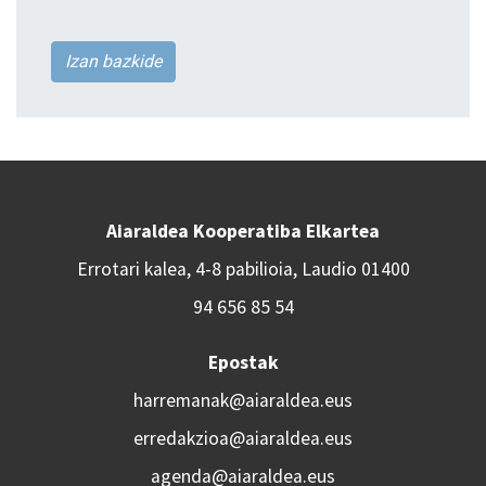
Izan bazkide
Aiaraldea Kooperatiba Elkartea
Errotari kalea, 4-8 pabilioia, Laudio 01400
94 656 85 54
Epostak
harremanak@aiaraldea.eus
erredakzioa@aiaraldea.eus
agenda@aiaraldea.eus