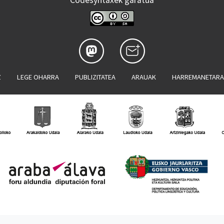
Codesyntaxek garatua
Z
LEGE OHARRA
PUBLIZITATEA
ARAUAK
HARREMANETAR