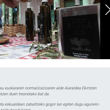
au euskararen normalizazioaren alde Aiaraldea Ekintzen
atzen duen tresnetako bat da.
ta eskualdean zabaltzeko gogor lan egiten dugu egunero-