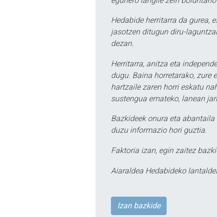
egunero langile zein boluntario
Hedabide herritarra da gurea, 
jasotzen ditugun diru-laguntzak
dezan.
Herritarra, anitza eta independe
dugu. Baina horretarako, zure e
hartzaile zaren horri eskatu na
sustengua emateko, lanean jarr
Bazkideek onura eta abantaila 
duzu informazio hori guztia.
Faktoria izan, egin zaitez bazki
Aiaraldea Hedabideko lantalde
Izan bazkide