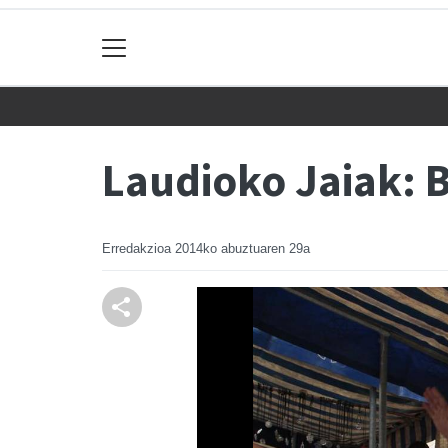
Laudioko Jaiak: 
Erredakzioa
2014ko abuztuaren 29a