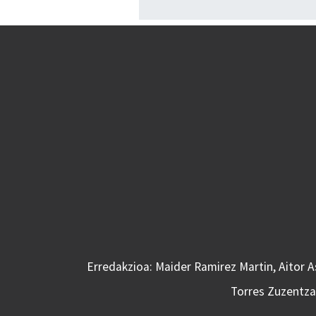
Erredakzioa: Maider Ramirez Martin, Aitor 
Torres Zuzentzai