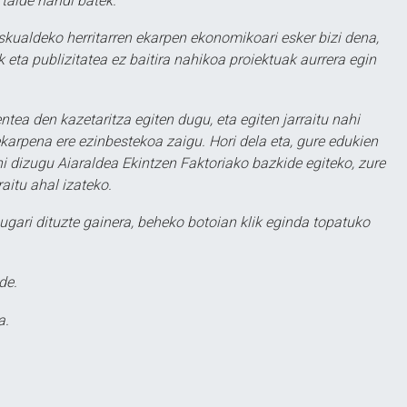
 talde handi batek.
eskualdeko herritarren ekarpen ekonomikoari esker bizi dena,
 eta publizitatea ez baitira nahikoa proiektuak aurrera egin
ntea den kazetaritza egiten dugu, eta egiten jarraitu nahi
karpena ere ezinbestekoa zaigu. Hori dela eta, gure edukien
hi dizugu Aiaraldea Ekintzen Faktoriako bazkide egiteko, zure
aitu ahal izateko.
ugari dituzte gainera, beheko botoian klik eginda topatuko
de.
a.