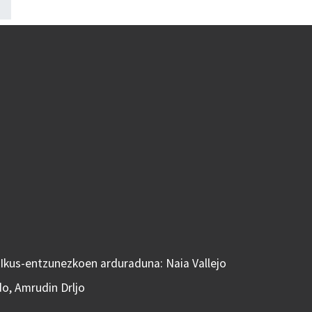
 Ikus-entzunezkoen arduraduna: Naia Vallejo
do, Amrudin Drljo