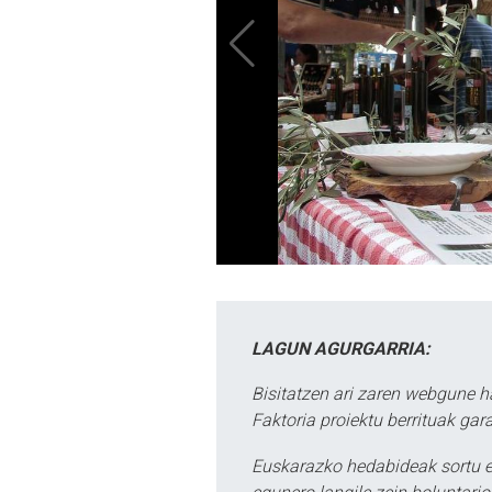
LAGUN AGURGARRIA:
Bisitatzen ari zaren webgune h
Faktoria proiektu berrituak gar
Euskarazko hedabideak sortu e