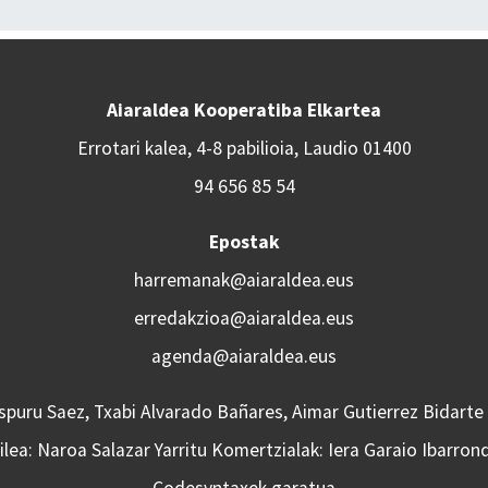
Aiaraldea Kooperatiba Elkartea
Errotari kalea, 4-8 pabilioia, Laudio 01400
94 656 85 54
Epostak
harremanak@aiaraldea.eus
erredakzioa@aiaraldea.eus
agenda@aiaraldea.eus
Aspuru Saez, Txabi Alvarado Bañares, Aimar Gutierrez Bidarte
lea: Naroa Salazar Yarritu Komertzialak: Iera Garaio Ibarron