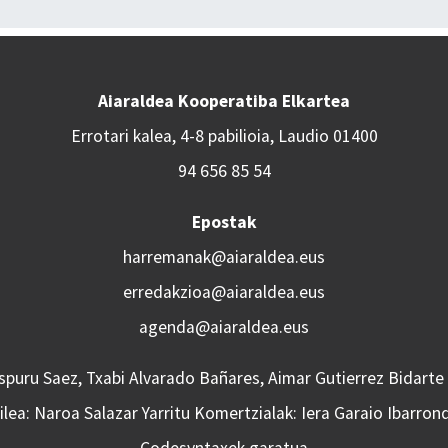
Aiaraldea Kooperatiba Elkartea
Errotari kalea, 4-8 pabilioia, Laudio 01400
94 656 85 54
Epostak
harremanak@aiaraldea.eus
erredakzioa@aiaraldea.eus
agenda@aiaraldea.eus
Aspuru Saez, Txabi Alvarado Bañares, Aimar Gutierrez Bidarte
lea: Naroa Salazar Yarritu Komertzialak: Iera Garaio Ibarron