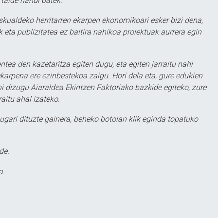
 talde handi batek.
eskualdeko herritarren ekarpen ekonomikoari esker bizi dena,
 eta publizitatea ez baitira nahikoa proiektuak aurrera egin
ntea den kazetaritza egiten dugu, eta egiten jarraitu nahi
karpena ere ezinbestekoa zaigu. Hori dela eta, gure edukien
hi dizugu Aiaraldea Ekintzen Faktoriako bazkide egiteko, zure
aitu ahal izateko.
ugari dituzte gainera, beheko botoian klik eginda topatuko
de.
a.