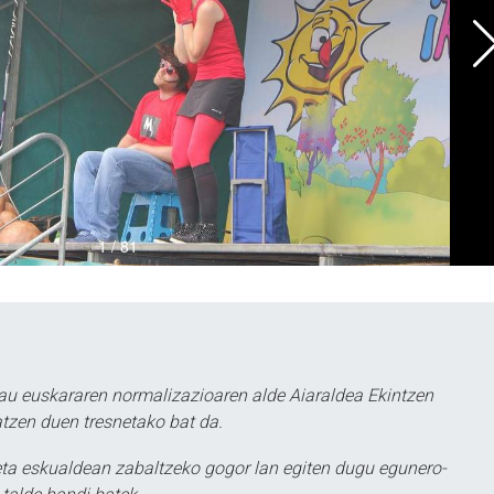
au euskararen normalizazioaren alde Aiaraldea Ekintzen
atzen duen tresnetako bat da.
ta eskualdean zabaltzeko gogor lan egiten dugu egunero-