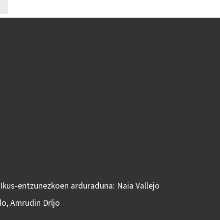
 Ikus-entzunezkoen arduraduna: Naia Vallejo
do, Amrudin Drljo