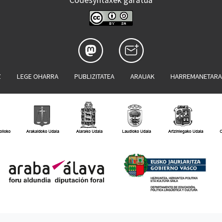
Codesyntaxek garatua
Z
LEGE OHARRA
PUBLIZITATEA
ARAUAK
HARREMANETAR