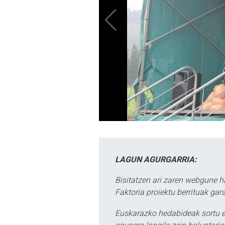
LAGUN AGURGARRIA:
Bisitatzen ari zaren webgune h
Faktoria proiektu berrituak gar
Euskarazko hedabideak sortu e