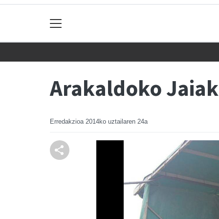
Arakaldoko Jaiak
Erredakzioa
2014ko uztailaren 24a