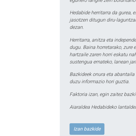
egunero langile zein boluntario
Hedabide herritarra da gurea, 
jasotzen ditugun diru-laguntzak
dezan.
Herritarra, anitza eta independe
dugu. Baina horretarako, zure e
hartzaile zaren horri eskatu na
sustengua emateko, lanean jarr
Bazkideek onura eta abantaila 
duzu informazio hori guztia.
Faktoria izan, egin zaitez bazki
Aiaraldea Hedabideko lantalde
Izan bazkide