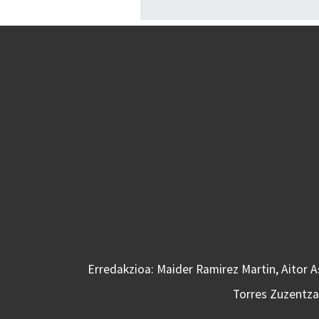
Erredakzioa: Maider Ramirez Martin, Aitor 
Torres Zuzentzai