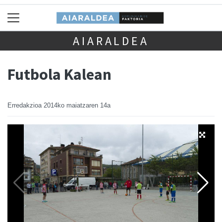
AIARALDEA
Futbola Kalean
Erredakzioa
2014ko maiatzaren 14a