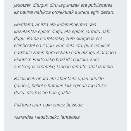
jasotzen ditugun diru-laguntzak eta publizitatea
ez baitira nahikoa proiektuak aurrera egin dezan.
Herritarra, anitza eta independentea den
kazetaritza egiten dugu, eta egiten jarraitu nahi
dugu. Baina horretarako, zure ekarpena ere
ezinbestekoa zaigu. Hori dela eta, gure edukien
hartzaile zaren horri eskatu nahi dizugu Aiaraldea
Ekintzen Faktoriako bazkide egiteko, zure
sustengua emateko, lanean jarraitu ahal izateko.
Bazkideek onura eta abantaila ugari dituzte
gainera, beheko botoian klik eginda topatuko
duzu informazio hori guztia.
Faktoria izan, egin zaitez bazkide.
Aiaraldea Hedabideko lantaldea.