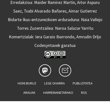
Erredakzioa: Maider Ramirez Martin, Aitor Aspuru
Saez, Txabi Alvarado Bañares, Aimar Gutierrez
Bidarte Ikus-entzunezkoen arduraduna: Naia Vallejo
Torres Zuzentzailea: Naroa Salazar Yarritu
Komertzialak: Iera Garaio Ibarrondo, Amrudin Drljo
Codesyntaxek garatua
HONI BURUZ
LEGE OHARRA
PUBLIZITATEA
ARAUAK
HARREMANETARAKO
RSS