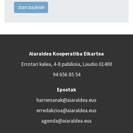
Izan bazkide
Aiaraldea Kooperatiba Elkartea
Errotari kalea, 4-8 pabilioia, Laudio 01400
94 656 85 54
Epostak
harremanak@aiaraldea.eus
erredakzioa@aiaraldea.eus
agenda@aiaraldea.eus