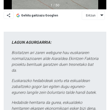
Entzun
Gehitu gaitzazu Googlen
LAGUN AGURGARRIA:
Bisitatzen ari zaren webgune hau euskararen
normalizazioaren alde Aiaraldea Ekintzen Faktoria
proiektu berrituak garatzen duen tresnetako bat
da.
Euskarazko hedabideak sortu eta eskualdean
zabaltzeko gogor lan egiten dugu egunero-
egunero langile zein boluntario talde handi batek.
Hedabide herritarra da gurea, eskualdeko
herritarren ekarpen ekonomikoari esker bizi dena,