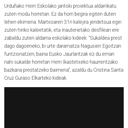
Urduñako Herri Eskolako jantoki proiektua aldarrikatu
zuten modu horretan. Ez da horri begira egiten duten
lehen ekimena. Martxoaren 31n kalejira jendetsua egin
zuten hiriko kaleetatik, eta inauterietako desfilean ere
zabaldu zuten aldarria eskolako kideek. “Sukaldea prest
dago dagoeneko, bi urte daramatza Nagusien Egoitzan
funtzionatzen, baina Eusko Jaurlaritzak ez du eman
nahi sukalde horretan Herri Ikastetxeko haurrentzako
bazkaria prestatzeko baimena”, azaldu du Cristina Santa
Cruz Guraso Elkarteko kideak.