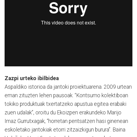
Zazpi urteko ibilbidea
Aspaldiko istorioa da jantoki proiektuarena. 2009 urtean
eman zituzten lehen pausoak. “Kontsumo kolektiboan
tokiko produktuak txertatzeko apustua egitea erabaki
zuen udalak”, oroitu du Ekoizpen erakundeko Marijo
Imaz Gurrutxagak, “horretan pentsatzen hasi ginenean
eskoletako jantokiak etorri zitzaizkigun burura”. Baina