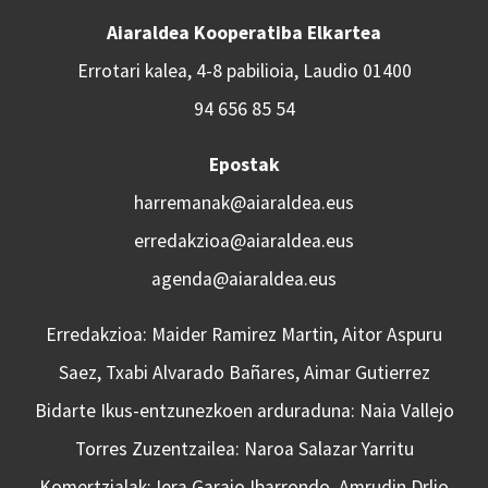
Aiaraldea Kooperatiba Elkartea
Errotari kalea, 4-8 pabilioia, Laudio 01400
94 656 85 54
Epostak
harremanak@aiaraldea.eus
erredakzioa@aiaraldea.eus
agenda@aiaraldea.eus
Erredakzioa: Maider Ramirez Martin, Aitor Aspuru
Saez, Txabi Alvarado Bañares, Aimar Gutierrez
Bidarte Ikus-entzunezkoen arduraduna: Naia Vallejo
Torres Zuzentzailea: Naroa Salazar Yarritu
Komertzialak: Iera Garaio Ibarrondo, Amrudin Drljo