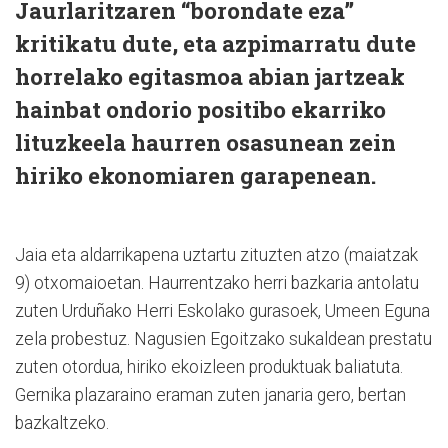
Jaurlaritzaren “borondate eza”
kritikatu dute, eta azpimarratu dute
horrelako egitasmoa abian jartzeak
hainbat ondorio positibo ekarriko
lituzkeela haurren osasunean zein
hiriko ekonomiaren garapenean.
Jaia eta aldarrikapena uztartu zituzten atzo (maiatzak
9) otxomaioetan. Haurrentzako herri bazkaria antolatu
zuten Urduñako Herri Eskolako gurasoek, Umeen Eguna
zela probestuz. Nagusien Egoitzako sukaldean prestatu
zuten otordua, hiriko ekoizleen produktuak baliatuta.
Gernika plazaraino eraman zuten janaria gero, bertan
bazkaltzeko.