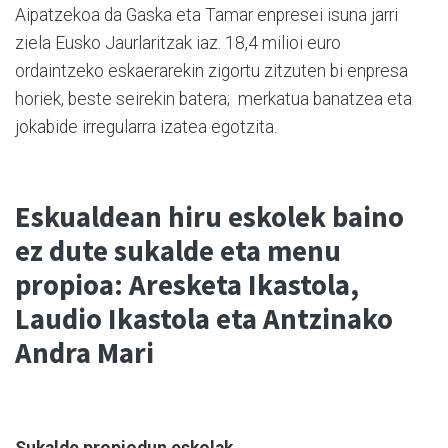
Aipatzekoa da Gaska eta Tamar enpresei isuna jarri
ziela Eusko Jaurlaritzak iaz. 18,4 milioi euro
ordaintzeko eskaerarekin zigortu zitzuten bi enpresa
horiek, beste seirekin batera; merkatua banatzea eta
jokabide irregularra izatea egotzita.
Eskualdean hiru eskolek baino
ez dute sukalde eta menu
propioa: Aresketa Ikastola,
Laudio Ikastola eta Antzinako
Andra Mari