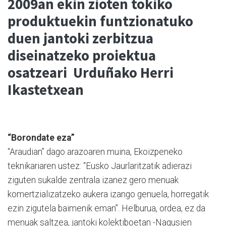
2009an ekin zioten tokiko
produktuekin funtzionatuko
duen jantoki zerbitzua
diseinatzeko proiektua
osatzeari Urduñako Herri
Ikastetxean
“Borondate eza”
“Araudian” dago arazoaren muina, Ekoizpeneko
teknikariaren ustez: “Eusko Jaurlaritzatik adierazi
ziguten sukalde zentrala izanez gero menuak
komertzializatzeko aukera izango genuela, horregatik
ezin zigutela baimenik eman”. Helburua, ordea, ez da
menuak saltzea, jantoki kolektiboetan -Nagusien