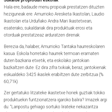
Sukalde propiodun eskolak
Hala ere, badaude menu propioak prestatzen dituzten
heziguneak ere. Amurrioko Aresketa Ikastolan, Laudio
Ikastolan eta Urduñako Andra Mari Ikastetxean,
esaterako, sukaldariak dira produktuak erosi eta
otorduak prestatzeaz arduratzen direnak.
Berezia da, halaber, Amurrioko Tantaka haurreskolaren
kasua. Eskola horretako haurrek termoan eramaten
duten bazkaria etxetik, eta eskolako jantokian
bazkaltzen dute. Ez dira zifra txikiak, beraz, jantokienak:
eskualdeko 3425 ikaslek erabiltzen dute zerbitzua (%
60,71k).
Zer gertatuko litzateke ikastetxe horiek guztiak tokiko
produktuekin funtzionatzera igaroko balira? Imazek argi
du: “Lanpostu gehiago sortuko lirateke nekazaritza