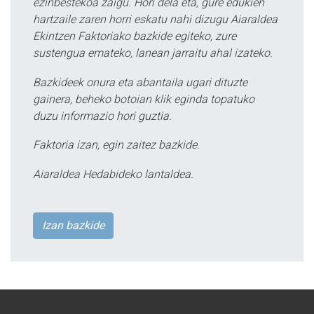
ezinbestekoa zaigu. Hori dela eta, gure edukien
hartzaile zaren horri eskatu nahi dizugu Aiaraldea
Ekintzen Faktoriako bazkide egiteko, zure
sustengua emateko, lanean jarraitu ahal izateko.
Bazkideek onura eta abantaila ugari dituzte
gainera, beheko botoian klik eginda topatuko
duzu informazio hori guztia.
Faktoria izan, egin zaitez bazkide.
Aiaraldea Hedabideko lantaldea.
Izan bazkide