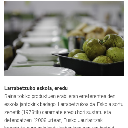
Larrabetzuko eskola, eredu
Baina tokiko produktuen erabileran erreferentea den
eskola jantokirik badago, Larrabetzukoa da. Eskola sortu
zenetik (1978tik) daramate eredu hori sustatu eta
defendatzen. “2008 urtean, Eusko Jaurlaritzak