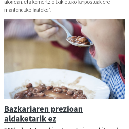
alorrean, eta komertzio txikietako lanpostuak ere
mantenduko lirateke”.
Bazkariaren prezioan
aldaketarik ez