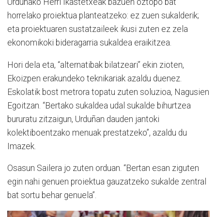
Urduñako Herri Ikastetxeak bazuen oztopo bat
horrelako proiektua planteatzeko: ez zuen sukalderik;
eta proiektuaren sustatzaileek ikusi zuten ez zela
ekonomikoki bideragarria sukaldea eraikitzea.
Hori dela eta, “alternatibak bilatzeari” ekin zioten,
Ekoizpen erakundeko teknikariak azaldu duenez.
Eskolatik bost metrora topatu zuten soluzioa, Nagusien
Egoitzan. “Bertako sukaldea udal sukalde bihurtzea
bururatu zitzaigun, Urduñan dauden jantoki
kolektiboentzako menuak prestatzeko”, azaldu du
Imazek.
Osasun Sailera jo zuten orduan. “Bertan esan ziguten
egin nahi genuen proiektua gauzatzeko sukalde zentral
bat sortu behar genuela”.