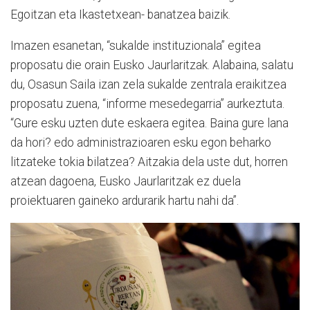
Egoitzan eta Ikastetxean- banatzea baizik.
Imazen esanetan, “sukalde instituzionala” egitea
proposatu die orain Eusko Jaurlaritzak. Alabaina, salatu
du, Osasun Saila izan zela sukalde zentrala eraikitzea
proposatu zuena, “informe mesedegarria” aurkeztuta.
“Gure esku uzten dute eskaera egitea. Baina gure lana
da hori? edo administrazioaren esku egon beharko
litzateke tokia bilatzea? Aitzakia dela uste dut, horren
atzean dagoena, Eusko Jaurlaritzak ez duela
proiektuaren gaineko ardurarik hartu nahi da”.