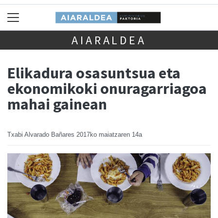
AIARALDEA
Elikadura osasuntsua eta
ekonomikoki onuragarriagoa
mahai gainean
Txabi Alvarado Bañares
2017ko maiatzaren 14a