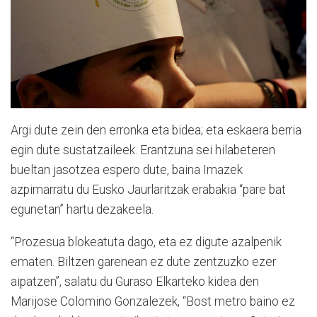
Argi dute zein den erronka eta bidea; eta eskaera berria
egin dute sustatzaileek. Erantzuna sei hilabeteren
bueltan jasotzea espero dute, baina Imazek
azpimarratu du Eusko Jaurlaritzak erabakia “pare bat
egunetan” hartu dezakeela.
“Prozesua blokeatuta dago, eta ez digute azalpenik
ematen. Biltzen garenean ez dute zentzuzko ezer
aipatzen”, salatu du Guraso Elkarteko kidea den
Marijose Colomino Gonzalezek, “Bost metro baino ez