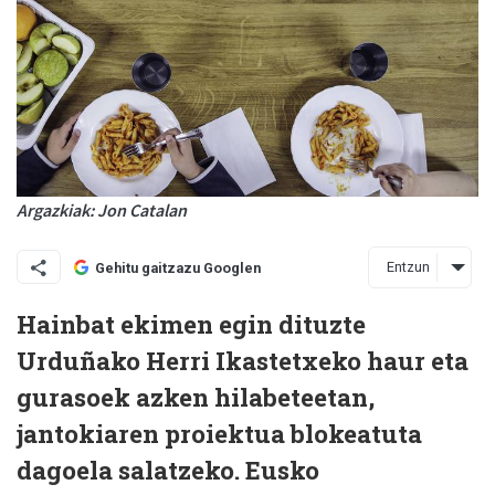
Argazkiak: Jon Catalan
Entzun
Gehitu gaitzazu Googlen
Hainbat ekimen egin dituzte
Urduñako Herri Ikastetxeko haur eta
gurasoek azken hilabeteetan,
jantokiaren proiektua blokeatuta
dagoela salatzeko. Eusko