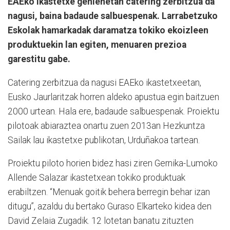
EAEko ikastetxe gehienetan catering zerbitzua da
nagusi, baina badaude salbuespenak. Larrabetzuko
Eskolak hamarkadak daramatza tokiko ekoizleen
produktuekin lan egiten, menuaren prezioa
garestitu gabe.
Catering zerbitzua da nagusi EAEko ikastetxeetan,
Eusko Jaurlaritzak horren aldeko apustua egin baitzuen
2000 urtean. Hala ere, badaude salbuespenak. Proiektu
pilotoak abiaraztea onartu zuen 2013an Hezkuntza
Sailak lau ikastetxe publikotan, Urduñakoa tartean.
Proiektu piloto horien bidez hasi ziren Gernika-Lumoko
Allende Salazar ikastetxean tokiko produktuak
erabiltzen. “Menuak goitik behera berregin behar izan
ditugu”, azaldu du bertako Guraso Elkarteko kidea den
David Zelaia Zugadik. 12 lotetan banatu zituzten