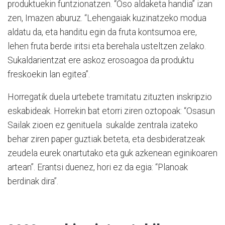
produktuekin funtzionatzen. “Oso aldaketa handia” izan
zen, Imazen aburuz. “Lehengaiak kuzinatzeko modua
aldatu da, eta handitu egin da fruta kontsumoa ere,
lehen fruta berde iritsi eta berehala usteltzen zelako.
Sukaldarientzat ere askoz erosoagoa da produktu
freskoekin lan egitea”.
Horregatik duela urtebete tramitatu zituzten inskripzio
eskabideak. Horrekin bat etorri ziren oztopoak: “Osasun
Sailak zioen ez genituela sukalde zentrala izateko
behar ziren paper guztiak beteta, eta desbideratzeak
zeudela eurek onartutako eta guk azkenean eginikoaren
artean”. Erantsi duenez, hori ez da egia: “Planoak
berdinak dira”.