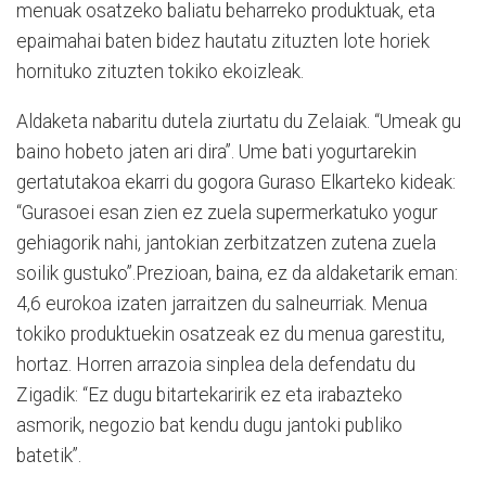
menuak osatzeko baliatu beharreko produktuak, eta
epaimahai baten bidez hautatu zituzten lote horiek
hornituko zituzten tokiko ekoizleak.
Aldaketa nabaritu dutela ziurtatu du Zelaiak. “Umeak gu
baino hobeto jaten ari dira”. Ume bati yogurtarekin
gertatutakoa ekarri du gogora Guraso Elkarteko kideak:
“Gurasoei esan zien ez zuela supermerkatuko yogur
gehiagorik nahi, jantokian zerbitzatzen zutena zuela
soilik gustuko”.Prezioan, baina, ez da aldaketarik eman:
4,6 eurokoa izaten jarraitzen du salneurriak. Menua
tokiko produktuekin osatzeak ez du menua garestitu,
hortaz. Horren arrazoia sinplea dela defendatu du
Zigadik: “Ez dugu bitartekaririk ez eta irabazteko
asmorik, negozio bat kendu dugu jantoki publiko
batetik”.