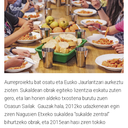
Aurreproiektu bat osatu eta Eusko Jaurlaritzari aurkeztu
zioten. Sukaldean obrak egiteko lizentzia eskatu zuten
gero, eta lan horien aldeko txostena burutu zuen
Osasun Sailak. Gauzak hala, 2012ko udazkenean egin
ziren Nagusien Etxeko sukaldea “sukalde zentral”
bihurtzeko obrak, eta 2015ean hasi ziren tokiko