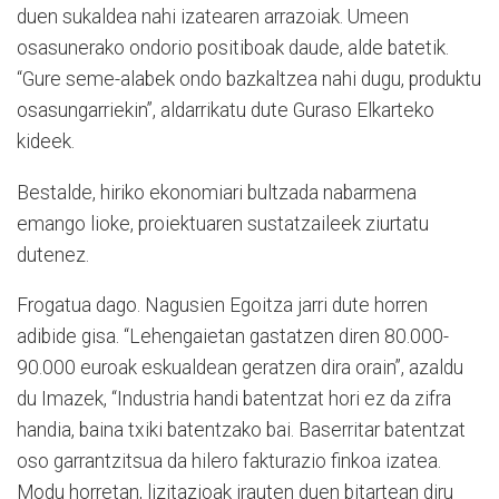
duen sukaldea nahi izatearen arrazoiak. Umeen
osasunerako ondorio positiboak daude, alde batetik.
“Gure seme-alabek ondo bazkaltzea nahi dugu, produktu
osasungarriekin”, aldarrikatu dute Guraso Elkarteko
kideek.
Bestalde, hiriko ekonomiari bultzada nabarmena
emango lioke, proiektuaren sustatzaileek ziurtatu
dutenez.
Frogatua dago. Nagusien Egoitza jarri dute horren
adibide gisa. “Lehengaietan gastatzen diren 80.000-
90.000 euroak eskualdean geratzen dira orain”, azaldu
du Imazek, “Industria handi batentzat hori ez da zifra
handia, baina txiki batentzako bai. Baserritar batentzat
oso garrantzitsua da hilero fakturazio finkoa izatea.
Modu horretan, lizitazioak irauten duen bitartean diru