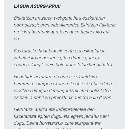
LAGUN AGURGARRIA:
Bisitatzen ari zaren webgune hau euskararen
normalizazioaren alde Aiaraldea Ekintzen Faktoria
proiektu berrituak garatzen duen tresnetako bat
da.
Euskarazko hedabideak sortu eta eskualdean
zabaltzeko gogor lan egiten dugu egunero-
egunero langile zein boluntario talde handi batek.
Hedabide herritarra da gurea, eskualdeko
herritarren ekarpen ekonomikoari esker bizi dena,
jasotzen ditugun diru-laguntzak eta publizitatea
ez baitira nahikoa proiektuak aurrera egin dezan.
Herritarra, anitza eta independentea den
kazetaritza egiten dugu, eta egiten jarraitu nahi
dugu. Baina horretarako, zure ekarpena ere