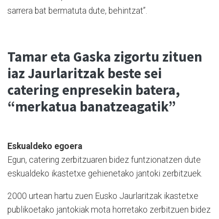
sarrera bat bermatuta dute, behintzat”.
Tamar eta Gaska zigortu zituen
iaz Jaurlaritzak beste sei
catering enpresekin batera,
“merkatua banatzeagatik”
Eskualdeko egoera
Egun, catering zerbitzuaren bidez funtzionatzen dute
eskualdeko ikastetxe gehienetako jantoki zerbitzuek.
2000 urtean hartu zuen Eusko Jaurlaritzak ikastetxe
publikoetako jantokiak mota horretako zerbitzuen bidez