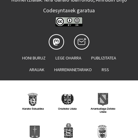
Codesyntaxek garatua
HONI BURUZ
LEGE OHARRA
PUBLIZITATEA
ARAUAK
HARREMANETARAKO
RSS