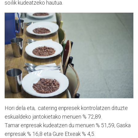
soilik kudeatzeko hautua.
Hori dela eta, catering enpresek kontrolatzen dituzte
eskualdeko jantokietako menuen % 72,89.
Tamar enpresak kudeatzen du menuen % 51,59, Gaska
enpresak % 16,8 eta Gure Etxeak % 4,5.