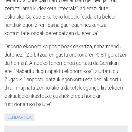
behartuta, gure gain hartu behar izan genuen jantoki
zerbitzuaren kudeaketa integrala”, adierazi dute
eskolako Guraso Elkarteko kideek, “duda eta beldur
handiak egon ziren, baina gaur egun hezkuntza
komunitate osoak defendatzen du eredua”.
Ondorio ekonomiko positiboak dakartza, nabarmendu
dutenez: “Zerbitzuaren gastu orokorraren % 81 geratzen
da herrian”. Antzeko fenomenoa gertatu da Gernikan
ere. “Nabaritu dugu inpaktu ekonomikoa”, ziurtatu du
Zugadik, “lanpostu batzuk egonkortu eta berriak sortu
dira. Imajinatu zer nolako aldaketak egongo liratekeen
eskualdeko ikastetxe guztiek eredu honekin
funtzionatuko balute”.
JENDARTEA