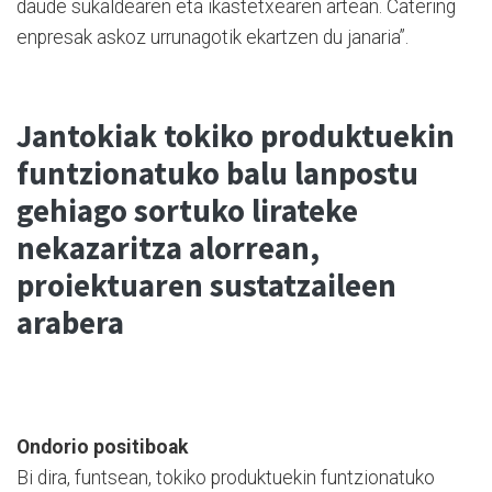
daude sukaldearen eta ikastetxearen artean. Catering
enpresak askoz urrunagotik ekartzen du janaria”.
Jantokiak tokiko produktuekin
funtzionatuko balu lanpostu
gehiago sortuko lirateke
nekazaritza alorrean,
proiektuaren sustatzaileen
arabera
Ondorio positiboak
Bi dira, funtsean, tokiko produktuekin funtzionatuko